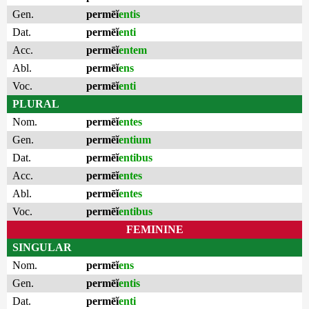
Gen.
permēĭ
entis
Dat.
permēĭ
enti
Acc.
permēĭ
entem
Abl.
permēĭ
ens
Voc.
permēĭ
enti
PLURAL
Nom.
permēĭ
entes
Gen.
permēĭ
entium
Dat.
permēĭ
entibus
Acc.
permēĭ
entes
Abl.
permēĭ
entes
Voc.
permēĭ
entibus
FEMININE
SINGULAR
Nom.
permēĭ
ens
Gen.
permēĭ
entis
Dat.
permēĭ
enti