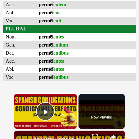
Acc.
permēĭ
entem
Abl.
permēĭ
ens
Voc.
permēĭ
enti
PLURAL
Nom.
permēĭ
entes
Gen.
permēĭ
entium
Dat.
permēĭ
entibus
Acc.
permēĭ
entes
Abl.
permēĭ
entes
Voc.
permēĭ
entibus
×
Now Playing
Play Video
×