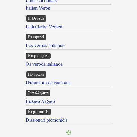
Latin Dictionary
Italian Verbs
In Deutsch
Italienische Verben
En español
Los verbos italianos
Em portugues
Os verbos italianos
По русски
Итальянские глаголы
Στα ελληνικά
Ιταλικό Λεξικό
Ën piemontèis
Dissionari piemontèis