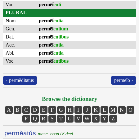
Voc.
permēĭ
enti
PLURAL
Nom.
permēĭ
entia
Gen.
permēĭ
entium
Dat.
permēĭ
entibus
Acc.
permēĭ
entia
Abl.
permēĭ
entia
Voc.
permēĭ
entibus
‹ permĕdĭtātus
permēĭo ›
Browse the dictionary
A
B
C
D
E
F
G
H
I
J
K
L
M
N
O
P
Q
R
S
T
U
V
W
X
Y
Z
permĕātŭs
masc. noun IV decl.