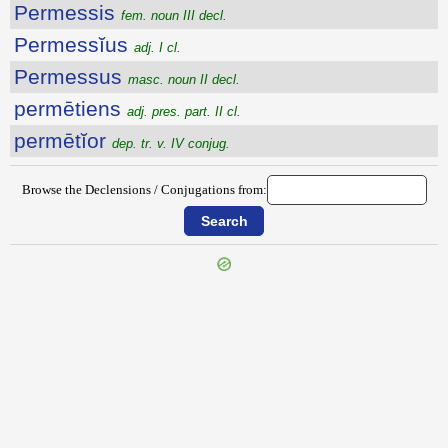
Permessis
fem. noun III decl.
Permessĭus
adj. I cl.
Permessus
masc. noun II decl.
permētiens
adj. pres. part. II cl.
permētĭor
dep. tr. v. IV conjug.
Browse the Declensions / Conjugations from:
{{ID:PERMEIENS100}}
---CACHE---