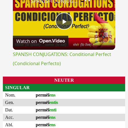
SPANISH CONJUGATIONS: Conditional Perfect (Condicional Perfecto)
Play
Watch on
Video
SPANISH CONJUGATIONS: Conditional Perfect
(Condicional Perfecto)
NEUTER
SINGULAR
Nom.
permēĭ
ens
Gen.
permēĭ
entis
Dat.
permēĭ
enti
Acc.
permēĭ
ens
Abl.
permēĭ
ens