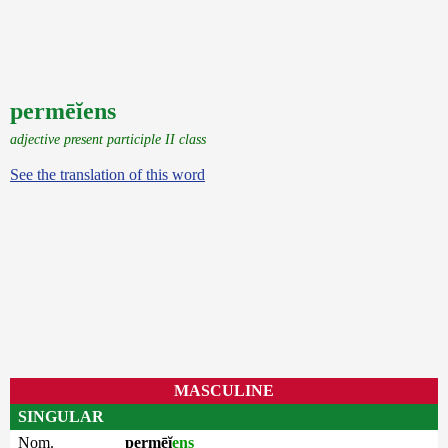
permēĭens
adjective present participle II class
See the translation of this word
MASCULINE
SINGULAR
Nom.
permēĭ
ens