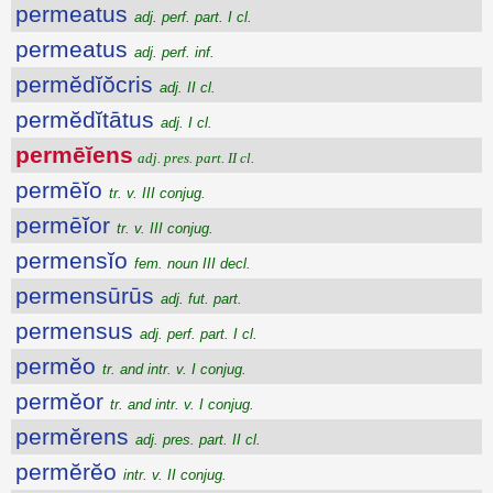
permeatus
adj. perf. part. I cl.
permeatus
adj. perf. inf.
permĕdĭŏcris
adj. II cl.
permĕdĭtātus
adj. I cl.
permēĭens
adj. pres. part. II cl.
permēĭo
tr. v. III conjug.
permēĭor
tr. v. III conjug.
permensĭo
fem. noun III decl.
permensūrūs
adj. fut. part.
permensus
adj. perf. part. I cl.
permĕo
tr. and intr. v. I conjug.
permĕor
tr. and intr. v. I conjug.
permĕrens
adj. pres. part. II cl.
permĕrĕo
intr. v. II conjug.