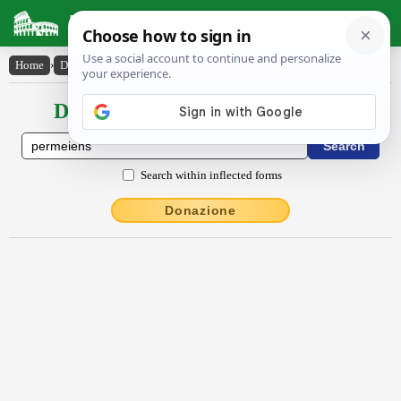
Latin Dictionary
Home
›
Declensions / Conjugations
›
permēĭens
Declensions / Conjugations latin
Search within inflected forms
Donazione