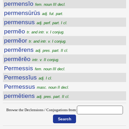
permensĭo
fem. noun III decl.
permensūrūs
adj. fut. part.
permensus
adj. perf. part. I cl.
permĕo
tr. and intr. v. I conjug.
permĕor
tr. and intr. v. I conjug.
permĕrens
adj. pres. part. II cl.
permĕrĕo
intr. v. II conjug.
Permessis
fem. noun III decl.
Permessĭus
adj. I cl.
Permessus
masc. noun II decl.
permētiens
adj. pres. part. II cl.
Browse the Declensions / Conjugations from: