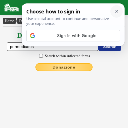
Latin Dictionary
Home
›
Declensions / Conjugations
›
permĕdĭtātus
Declensions / Conjugations latin
Search within inflected forms
Donazione