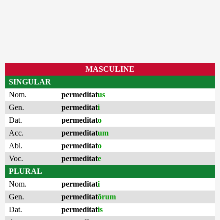
MASCULINE
SINGULAR
Nom.
permeditat
us
Gen.
permeditat
i
Dat.
permeditat
o
Acc.
permeditat
um
Abl.
permeditat
o
Voc.
permeditat
e
PLURAL
Nom.
permeditat
i
Gen.
permeditat
ōrum
Dat.
permeditat
is