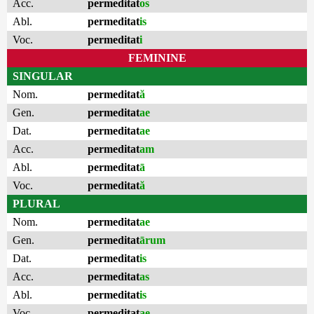
Acc.
permeditat
os
Abl.
permeditat
is
Voc.
permeditat
i
FEMININE
SINGULAR
Nom.
permeditat
ă
Gen.
permeditat
ae
Dat.
permeditat
ae
Acc.
permeditat
am
Abl.
permeditat
ā
Voc.
permeditat
ă
PLURAL
Nom.
permeditat
ae
Gen.
permeditat
ārum
Dat.
permeditat
is
Acc.
permeditat
as
Abl.
permeditat
is
Voc.
permeditat
ae