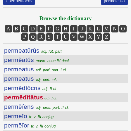
‹ permĕdĭŏcris
permēĭens ›
Browse the dictionary
A
B
C
D
E
F
G
H
I
J
K
L
M
N
O
P
Q
R
S
T
U
V
W
X
Y
Z
permeatūrūs
adj. fut. part.
permĕātŭs
masc. noun IV decl.
permeatus
adj. perf. part. I cl.
permeatus
adj. perf. inf.
permĕdĭŏcris
adj. II cl.
permĕdĭtātus
adj. I cl.
permēĭens
adj. pres. part. II cl.
permēĭo
tr. v. III conjug.
permēĭor
tr. v. III conjug.