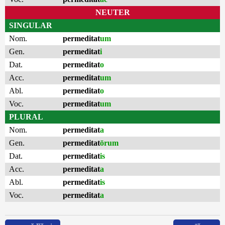
NEUTER
SINGULAR
Nom.
permeditat
um
Gen.
permeditat
i
Dat.
permeditat
o
Acc.
permeditat
um
Abl.
permeditat
o
Voc.
permeditat
um
PLURAL
Nom.
permeditat
a
Gen.
permeditat
ōrum
Dat.
permeditat
is
Acc.
permeditat
a
Abl.
permeditat
is
Voc.
permeditat
a