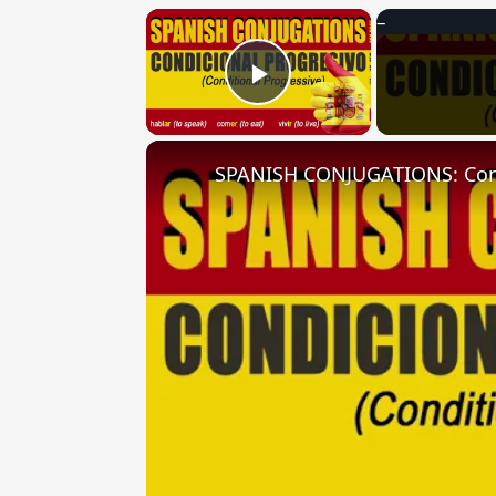
×
Play Video