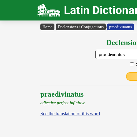
Latin Dictiona
Home
›
Declensions / Conjugations
›
praedivinatus
Declensio
praedivinatus
adjective perfect infinitive
See the translation of this word