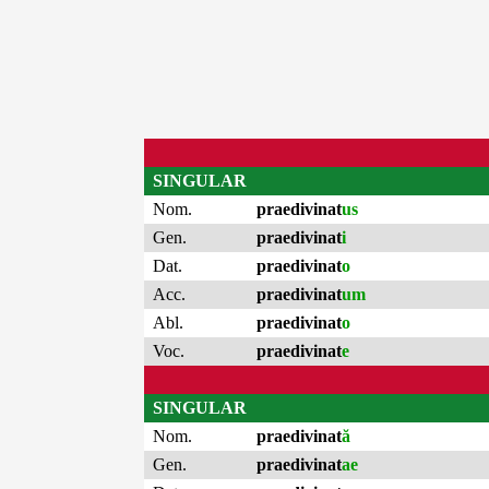
SINGULAR
Nom.
praedivinat
us
Gen.
praedivinat
i
Dat.
praedivinat
o
Acc.
praedivinat
um
Abl.
praedivinat
o
Voc.
praedivinat
e
SINGULAR
Nom.
praedivinat
ă
Gen.
praedivinat
ae