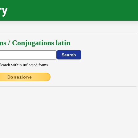
ry
ns / Conjugations latin
Search within inflected forms
Donazione