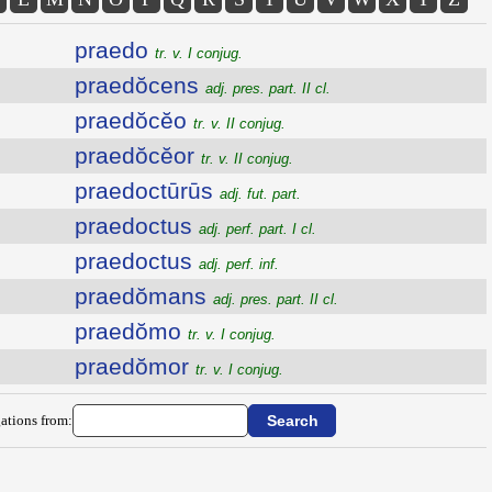
praedo
tr. v. I conjug.
praedŏcens
adj. pres. part. II cl.
praedŏcĕo
tr. v. II conjug.
praedŏcĕor
tr. v. II conjug.
praedoctūrūs
adj. fut. part.
praedoctus
adj. perf. part. I cl.
praedoctus
adj. perf. inf.
praedŏmans
adj. pres. part. II cl.
praedŏmo
tr. v. I conjug.
praedŏmor
tr. v. I conjug.
ations from: