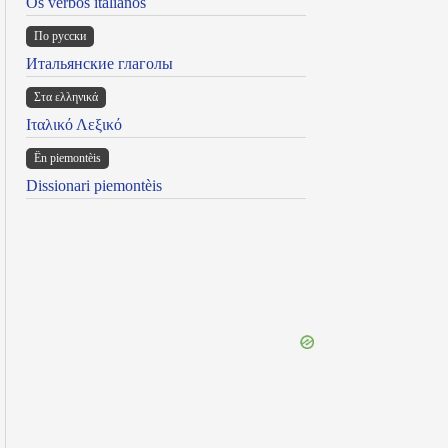
Os verbos italianos
По русски
Итальянские глаголы
Στα ελληνικά
Ιταλικό Λεξικό
Ën piemontèis
Dissionari piemontèis