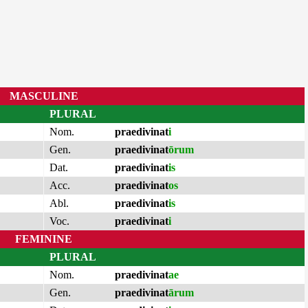
MASCULINE
PLURAL
Nom.
praedivinat
i
Gen.
praedivinat
ōrum
Dat.
praedivinat
is
Acc.
praedivinat
os
Abl.
praedivinat
is
Voc.
praedivinat
i
FEMININE
PLURAL
Nom.
praedivinat
ae
Gen.
praedivinat
ārum