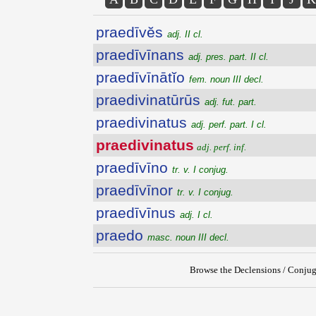
praedīvĕs
adj. II cl.
praedīvīnans
adj. pres. part. II cl.
praedīvīnātĭo
fem. noun III decl.
praedivinatūrūs
adj. fut. part.
praedivinatus
adj. perf. part. I cl.
praedivinatus
adj. perf. inf.
praedīvīno
tr. v. I conjug.
praedīvīnor
tr. v. I conjug.
praedīvīnus
adj. I cl.
praedo
masc. noun III decl.
Browse the Declensions / Conjug