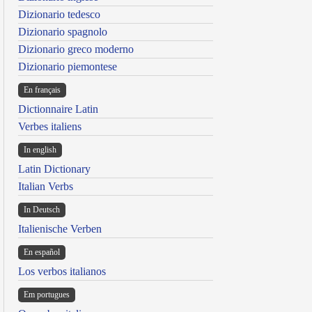
Dizionario tedesco
Dizionario spagnolo
Dizionario greco moderno
Dizionario piemontese
En français
Dictionnaire Latin
Verbes italiens
In english
Latin Dictionary
Italian Verbs
In Deutsch
Italienische Verben
En español
Los verbos italianos
Em portugues