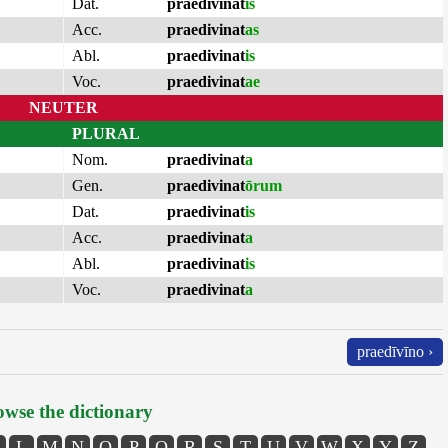
Dat.
praedivinat
is
Acc.
praedivinat
as
Abl.
praedivinat
is
Voc.
praedivinat
ae
NEUTER
PLURAL
Nom.
praedivinat
a
Gen.
praedivinat
ōrum
Dat.
praedivinat
is
Acc.
praedivinat
a
Abl.
praedivinat
is
Voc.
praedivinat
a
praedīvīno ›
wse the dictionary
L
M
N
O
P
Q
R
S
T
U
V
W
X
Y
Z