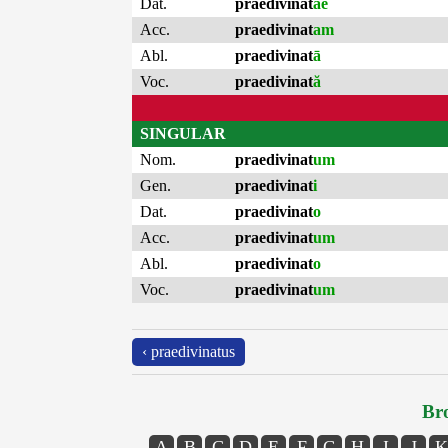
Dat.
praedivinat
ae
Acc.
praedivinat
am
Abl.
praedivinat
ā
Voc.
praedivinat
ă
SINGULAR
Nom.
praedivinat
um
Gen.
praedivinat
i
Dat.
praedivinat
o
Acc.
praedivinat
um
Abl.
praedivinat
o
Voc.
praedivinat
um
‹ praedivinatus
Bro
A
B
C
D
E
F
G
H
I
J
K