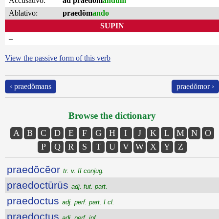
Accusativo:
ad praedŏm
andum
Ablativo:
praedŏm
ando
SUPIN
–
View the passive form of this verb
‹ praedŏmans
praedŏmor ›
Browse the dictionary
A
B
C
D
E
F
G
H
I
J
K
L
M
N
O
P
Q
R
S
T
U
V
W
X
Y
Z
praedŏcĕor
tr. v. II conjug.
praedoctūrūs
adj. fut. part.
praedoctus
adj. perf. part. I cl.
praedoctus
adj. perf. inf.