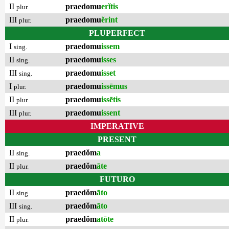
II
praedomu
erĭtis
plur.
III
praedomu
ĕrint
plur.
PLUPERFECT
I
praedomu
issem
sing.
II
praedomu
isses
sing.
III
praedomu
isset
sing.
I
praedomu
issēmus
plur.
II
praedomu
issētis
plur.
III
praedomu
issent
plur.
IMPERATIVE
PRESENT
II
praedŏm
a
sing.
II
praedŏm
āte
plur.
FUTURO
II
praedŏm
āto
sing.
III
praedŏm
āto
sing.
II
praedŏm
atōte
plur.