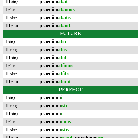
III
praedŏm
ābat
sing.
I
praedŏm
abāmus
plur.
II
praedŏm
abātis
plur.
III
praedŏm
ābant
plur.
FUTURE
I
praedŏm
ābo
sing.
II
praedŏm
ābis
sing.
III
praedŏm
ābit
sing.
I
praedŏm
abĭmus
plur.
II
praedŏm
abĭtis
plur.
III
praedŏm
ābunt
plur.
PERFECT
I
praedomu
i
sing.
II
praedomu
isti
sing.
III
praedomu
it
sing.
I
praedomu
ĭmus
plur.
II
praedomu
istis
plur.
III
praedomu
ērunt
,
praedomu
ēre
plur.