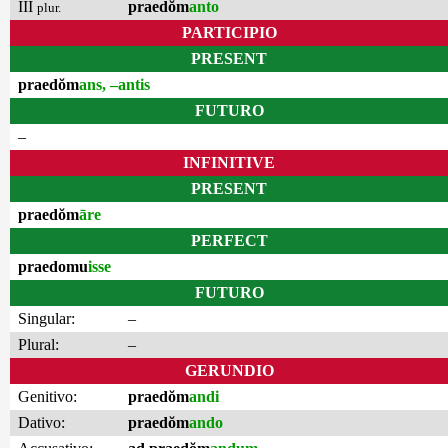
III
praedŏm
anto
plur.
PARTICIPIO
PRESENT
praedŏm
ans, –antis
FUTURO
–
INFINITIVE
PRESENT
praedŏm
āre
PERFECT
praedomu
isse
FUTURO
Singular:
–
Plural:
–
GERUNDIO
Genitivo:
praedŏm
andi
Dativo:
praedŏm
ando