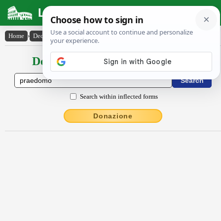
Latin Dictionary
Home
›
Declensions / Conjugations
›
praedŏmo
Declensions / Conjugations latin
Search within inflected forms
Donazione