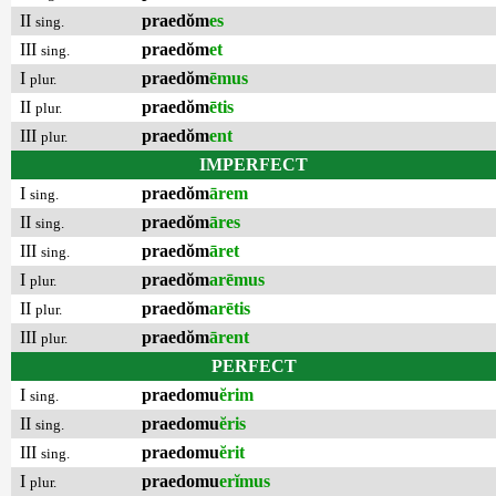
II
praedŏm
es
sing.
III
praedŏm
et
sing.
I
praedŏm
ēmus
plur.
II
praedŏm
ētis
plur.
III
praedŏm
ent
plur.
IMPERFECT
I
praedŏm
ārem
sing.
II
praedŏm
āres
sing.
III
praedŏm
āret
sing.
I
praedŏm
arēmus
plur.
II
praedŏm
arētis
plur.
III
praedŏm
ārent
plur.
PERFECT
I
praedomu
ĕrim
sing.
II
praedomu
ĕris
sing.
III
praedomu
ĕrit
sing.
I
praedomu
erĭmus
plur.