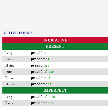
ACTIVE FORM:
INDICATIVE
PRESENT
I
praedŏm
o
sing.
II
praedŏm
as
sing.
III
praedŏm
at
sing.
I
praedŏm
āmus
plur.
II
praedŏm
ātis
plur.
III
praedŏm
ant
plur.
IMPERFECT
I
praedŏm
ābam
sing.
II
praedŏm
ābas
sing.