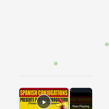
{{ID:PRAEDOMO100}}
---CACHE---
×
Now Playing
Play Video