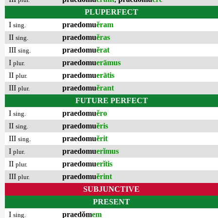
PLUPERFECT
I
praedomu
ĕram
sing.
II
praedomu
ĕras
sing.
III
praedomu
ĕrat
sing.
I
praedomu
erāmus
plur.
II
praedomu
erātis
plur.
III
praedomu
ĕrant
plur.
FUTURE PERFECT
I
praedomu
ĕro
sing.
II
praedomu
ĕris
sing.
III
praedomu
ĕrit
sing.
I
praedomu
erĭmus
plur.
II
praedomu
erĭtis
plur.
III
praedomu
ĕrint
plur.
SUBJUNCTIVE
PRESENT
I
praedŏm
em
sing.