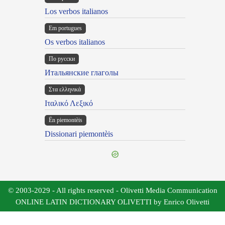
Los verbos italianos
Em portugues
Os verbos italianos
По русски
Итальянские глаголы
Στα ελληνικά
Ιταλικό Λεξικό
Ën piemontèis
Dissionari piemontèis
© 2003-2029 - All rights reserved - Olivetti Media Communication
ONLINE LATIN DICTIONARY OLIVETTI by Enrico Olivetti