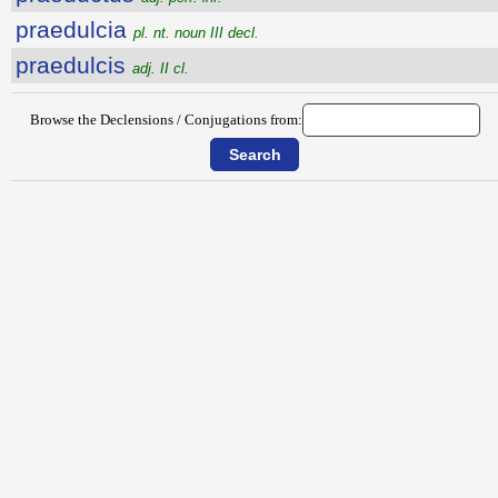
praedulcia
pl. nt. noun III decl.
praedulcis
adj. II cl.
Browse the Declensions / Conjugations from: