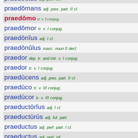
praedŏmans
adj. pres. part. II cl.
praedŏmo
tr. v. I conjug.
praedŏmor
tr. v. I conjug.
praedōnĭus
adj. I cl.
praedōnŭlus
masc. noun II decl.
praedor
dep. tr. and intr. v. I conjug.
praedor
tr. v. I conjug.
praedūcens
adj. pres. part. II cl.
praedūco
tr. v. III conjug.
praedūcor
tr. v. III conjug.
praeductōrĭus
adj. I cl.
praeductūrūs
adj. fut. part.
praeductus
adj. perf. part. I cl.
praeductus
adj. perf. inf.