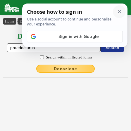
Latin Dictionary
Home
›
Declensions / Conjugations
›
praedoctūrūs
Declensions / Conjugations latin
Search within inflected forms
Donazione