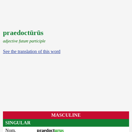
praedoctūrūs
adjective future participle
See the translation of this word
MASCULINE
SINGULAR
Nom.
praedoct
urus