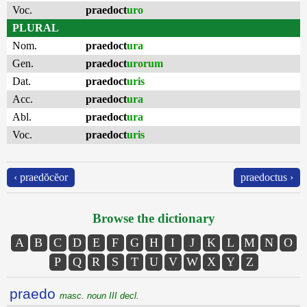
Voc.
praedoct
uro
PLURAL
Nom.
praedoct
ura
Gen.
praedoct
urorum
Dat.
praedoct
uris
Acc.
praedoct
ura
Abl.
praedoct
ura
Voc.
praedoct
uris
‹ praedŏcĕor
praedoctus ›
Browse the dictionary
A
B
C
D
E
F
G
H
I
J
K
L
M
N
O
P
Q
R
S
T
U
V
W
X
Y
Z
praedo
masc. noun III decl.