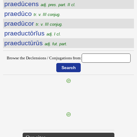
praedūcens
adj. pres. part. II cl.
praedūco
tr. v. III conjug.
praedūcor
tr. v. III conjug.
praeductōrĭus
adj. I cl.
praeductūrūs
adj. fut. part.
Browse the Declensions / Conjugations from:
{{ID:PRAEDOCTURUS100}}
---CACHE---