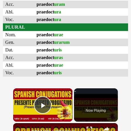
Acc.
praedoct
uram
Abl.
praedoct
ura
Voc.
praedoct
ura
PLURAL
Nom.
praedoct
urae
Gen.
praedoct
urarum
Dat.
praedoct
uris
Acc.
praedoct
uras
Abl.
praedoct
urae
Voc.
praedoct
uris
×
Now Playing
Play Video
×