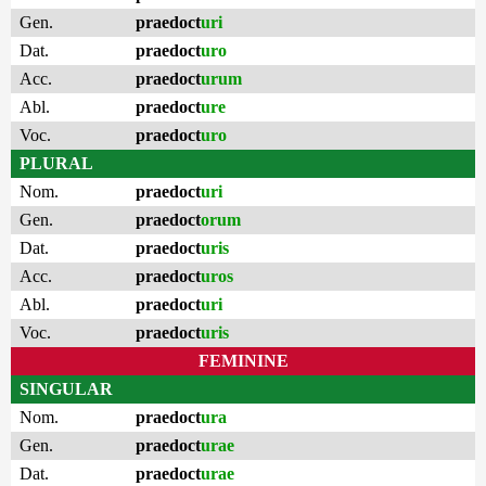
Gen.
praedoct
uri
Dat.
praedoct
uro
Acc.
praedoct
urum
Abl.
praedoct
ure
Voc.
praedoct
uro
PLURAL
Nom.
praedoct
uri
Gen.
praedoct
orum
Dat.
praedoct
uris
Acc.
praedoct
uros
Abl.
praedoct
uri
Voc.
praedoct
uris
FEMININE
SINGULAR
Nom.
praedoct
ura
Gen.
praedoct
urae
Dat.
praedoct
urae