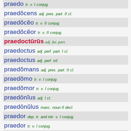
praedo
tr. v. I conjug.
praedŏcens
adj. pres. part. II cl.
praedŏcĕo
tr. v. II conjug.
praedŏcĕor
tr. v. II conjug.
praedoctūrūs
adj. fut. part.
praedoctus
adj. perf. part. I cl.
praedoctus
adj. perf. inf.
praedŏmans
adj. pres. part. II cl.
praedŏmo
tr. v. I conjug.
praedŏmor
tr. v. I conjug.
praedōnĭus
adj. I cl.
praedōnŭlus
masc. noun II decl.
praedor
dep. tr. and intr. v. I conjug.
praedor
tr. v. I conjug.