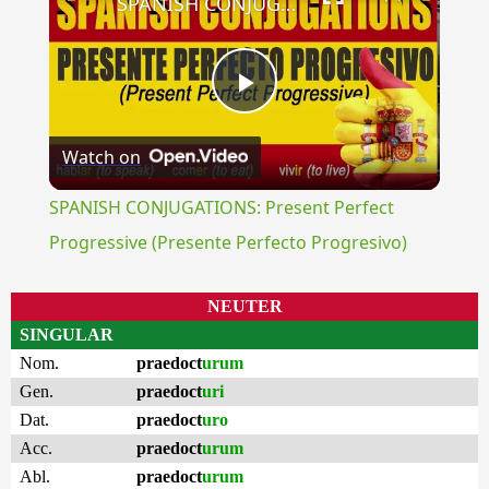
SPANISH CONJUGATIONS: Present Perfect Progressive (Presente Perfecto Progresivo)
Play
Watch on
Video
SPANISH CONJUGATIONS: Present Perfect
Progressive (Presente Perfecto Progresivo)
NEUTER
SINGULAR
Nom.
praedoct
urum
Gen.
praedoct
uri
Dat.
praedoct
uro
Acc.
praedoct
urum
Abl.
praedoct
urum