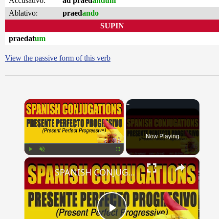
Accusativo:
ad praed
andum
Ablativo:
praed
ando
SUPIN
praedat
um
View the passive form of this verb
×
Now Playing
×
Play
Unmute
Fullscreen
SPANISH CONJUGATIONS: Present Perfect Progressive (Presente Perfecto Progresivo)