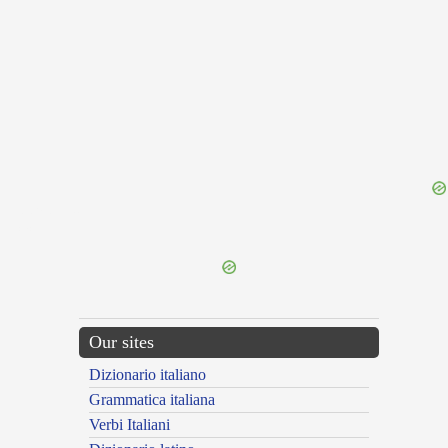
{{ID:PRAEDO200}}
---CACHE---
Our sites
Dizionario italiano
Grammatica italiana
Verbi Italiani