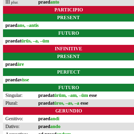
III
praed
anto
plur.
PARTICIPIO
PRESENT
praed
ans, –antis
FUTURO
praedat
ūrūs, –a, –ūm
INFINITIVE
PRESENT
praed
āre
PERFECT
praedav
isse
FUTURO
Singular:
praedat
ūrūm, –am, –ūm
esse
Plural:
praedat
ūros, –as, –a
esse
GERUNDIO
Genitivo:
praed
andi
Dativo:
praed
ando