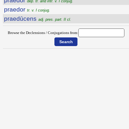
praedor
dep. tr. and intr. v. I conjug.
praedor
tr. v. I conjug.
praedūcens
adj. pres. part. II cl.
Browse the Declensions / Conjugations from: