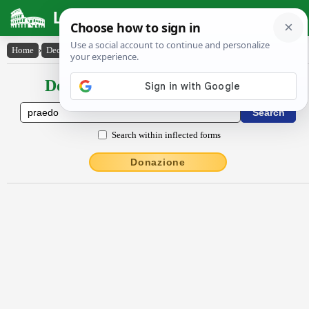
Latin Dictionary
Home
›
Declensions / Conjugations
›
praedo
Declensions / Conjugations latin
Search within inflected forms
Donazione