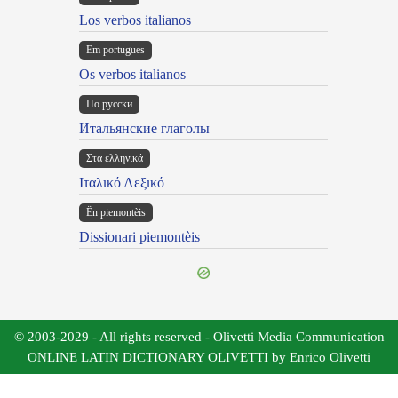
Los verbos italianos
Em portugues
Os verbos italianos
По русски
Итальянские глаголы
Στα ελληνικά
Ιταλικό Λεξικό
Ën piemontèis
Dissionari piemontèis
© 2003-2029 - All rights reserved - Olivetti Media Communication
ONLINE LATIN DICTIONARY OLIVETTI by Enrico Olivetti