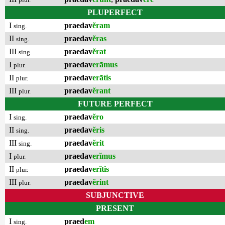
PLUPERFECT
I
praedav
ĕram
sing.
II
praedav
ĕras
sing.
III
praedav
ĕrat
sing.
I
praedav
erāmus
plur.
II
praedav
erātis
plur.
III
praedav
ĕrant
plur.
FUTURE PERFECT
I
praedav
ĕro
sing.
II
praedav
ĕris
sing.
III
praedav
ĕrit
sing.
I
praedav
erĭmus
plur.
II
praedav
erĭtis
plur.
III
praedav
ĕrint
plur.
SUBJUNCTIVE
PRESENT
I
praed
em
sing.