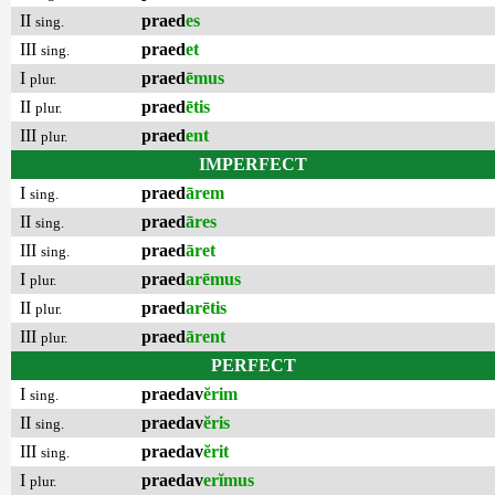
II
praed
es
sing.
III
praed
et
sing.
I
praed
ēmus
plur.
II
praed
ētis
plur.
III
praed
ent
plur.
IMPERFECT
I
praed
ārem
sing.
II
praed
āres
sing.
III
praed
āret
sing.
I
praed
arēmus
plur.
II
praed
arētis
plur.
III
praed
ārent
plur.
PERFECT
I
praedav
ĕrim
sing.
II
praedav
ĕris
sing.
III
praedav
ĕrit
sing.
I
praedav
erĭmus
plur.