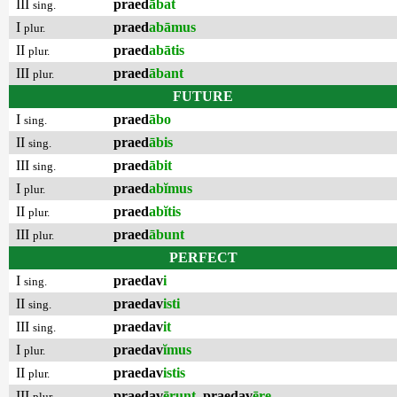
III
praed
ābat
sing.
I
praed
abāmus
plur.
II
praed
abātis
plur.
III
praed
ābant
plur.
FUTURE
I
praed
ābo
sing.
II
praed
ābis
sing.
III
praed
ābit
sing.
I
praed
abĭmus
plur.
II
praed
abĭtis
plur.
III
praed
ābunt
plur.
PERFECT
I
praedav
i
sing.
II
praedav
isti
sing.
III
praedav
it
sing.
I
praedav
ĭmus
plur.
II
praedav
istis
plur.
III
praedav
ērunt
,
praedav
ēre
plur.