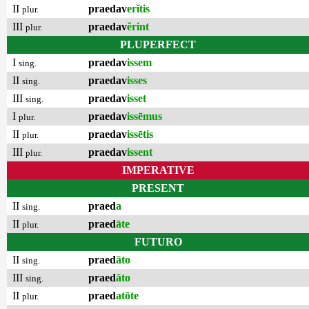
II
praedav
erĭtis
plur.
III
praedav
ĕrint
plur.
PLUPERFECT
I
praedav
issem
sing.
II
praedav
isses
sing.
III
praedav
isset
sing.
I
praedav
issēmus
plur.
II
praedav
issētis
plur.
III
praedav
issent
plur.
IMPERATIVE
PRESENT
II
praed
a
sing.
II
praed
āte
plur.
FUTURO
II
praed
āto
sing.
III
praed
āto
sing.
II
praed
atōte
plur.