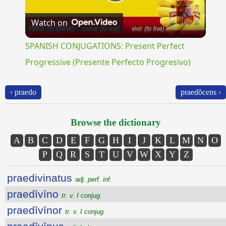
Play
Watch on
Video
SPANISH CONJUGATIONS: Present Perfect
Progressive (Presente Perfecto Progresivo)
‹ praedo
praedŏcens ›
Browse the dictionary
A
B
C
D
E
F
G
H
I
J
K
L
M
N
O
P
Q
R
S
T
U
V
W
X
Y
Z
praedivinatus
adj. perf. inf.
praedīvīno
tr. v. I conjug.
praedīvīnor
tr. v. I conjug.