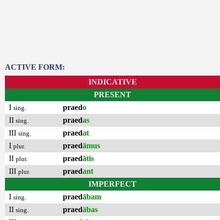
ACTIVE FORM:
INDICATIVE
PRESENT
I
praed
o
sing.
II
praed
as
sing.
III
praed
at
sing.
I
praed
āmus
plur.
II
praed
ātis
plur.
III
praed
ant
plur.
IMPERFECT
I
praed
ābam
sing.
II
praed
ābas
sing.