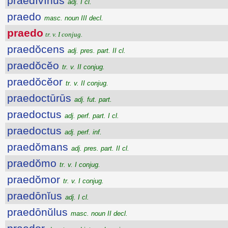
praedīvīnus
adj. I cl.
praedo
masc. noun III decl.
praedo
tr. v. I conjug.
praedŏcens
adj. pres. part. II cl.
praedŏcĕo
tr. v. II conjug.
praedŏcĕor
tr. v. II conjug.
praedoctūrūs
adj. fut. part.
praedoctus
adj. perf. part. I cl.
praedoctus
adj. perf. inf.
praedŏmans
adj. pres. part. II cl.
praedŏmo
tr. v. I conjug.
praedŏmor
tr. v. I conjug.
praedōnĭus
adj. I cl.
praedōnŭlus
masc. noun II decl.