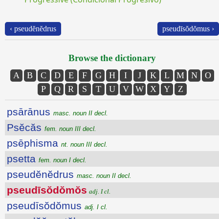
‹ pseudĕnĕdrus
pseudīsŏdŏmus ›
Browse the dictionary
A
B
C
D
E
F
G
H
I
J
K
L
M
N
O
P
Q
R
S
T
U
V
W
X
Y
Z
psārānus
masc. noun II decl.
Psĕcăs
fem. noun III decl.
psēphisma
nt. noun III decl.
psetta
fem. noun I decl.
pseudĕnĕdrus
masc. noun II decl.
pseudīsŏdŏmŏs
adj. I cl.
pseudīsŏdŏmus
adj. I cl.