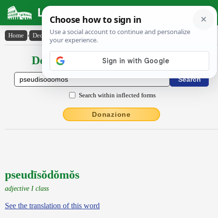
Latin Dictionary
Home
›
Declensions / Conjugations
›
pseudīsŏdŏmŏs
Declensions / Conjugations latin
Search within inflected forms
Donazione
pseudīsŏdŏmŏs
adjective I class
See the translation of this word