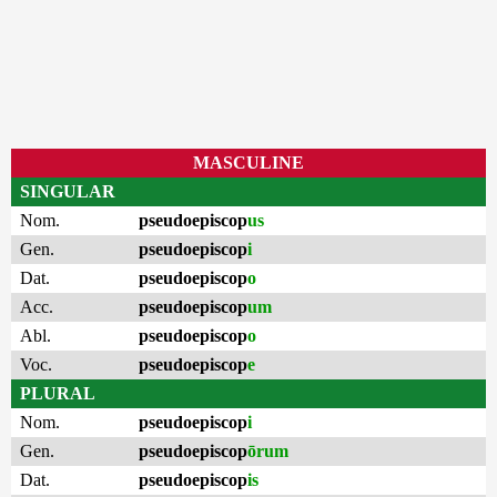
MASCULINE
SINGULAR
Nom.
pseudoepiscop
us
Gen.
pseudoepiscop
i
Dat.
pseudoepiscop
o
Acc.
pseudoepiscop
um
Abl.
pseudoepiscop
o
Voc.
pseudoepiscop
e
PLURAL
Nom.
pseudoepiscop
i
Gen.
pseudoepiscop
ōrum
Dat.
pseudoepiscop
is