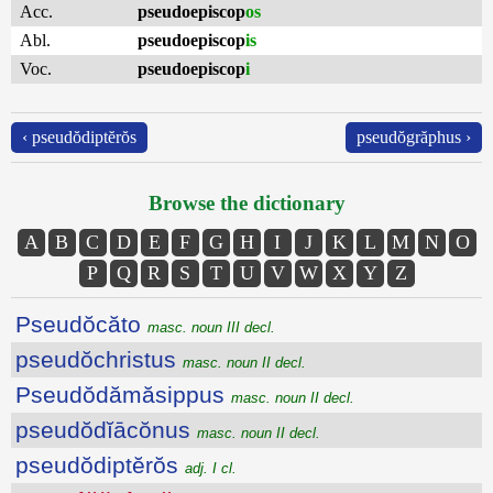
Acc.
pseudoepiscop
os
Abl.
pseudoepiscop
is
Voc.
pseudoepiscop
i
‹ pseudŏdiptĕrŏs
pseudŏgrăphus ›
Browse the dictionary
A
B
C
D
E
F
G
H
I
J
K
L
M
N
O
P
Q
R
S
T
U
V
W
X
Y
Z
Pseudŏcăto
masc. noun III decl.
pseudŏchristus
masc. noun II decl.
Pseudŏdămăsippus
masc. noun II decl.
pseudŏdĭācŏnus
masc. noun II decl.
pseudŏdiptĕrŏs
adj. I cl.