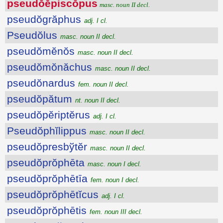
pseudŏĕpiscŏpus
masc. noun II decl.
pseudŏgrăphus
adj. I cl.
Pseudŏlus
masc. noun II decl.
pseudŏmĕnŏs
masc. noun II decl.
pseudŏmŏnăchus
masc. noun II decl.
pseudŏnardus
fem. noun II decl.
pseudŏpătum
nt. noun II decl.
pseudŏpĕriptĕrus
adj. I cl.
Pseudŏphĭlippus
masc. noun II decl.
pseudŏpresbўtĕr
masc. noun II decl.
pseudŏprŏphēta
masc. noun I decl.
pseudŏprŏphētīa
fem. noun I decl.
pseudŏprŏphētĭcus
adj. I cl.
pseudŏprŏphētis
fem. noun III decl.