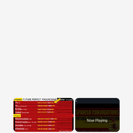
×
Now Playing