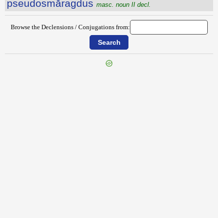
pseudosmăragdus
masc. noun II decl.
Browse the Declensions / Conjugations from:
{{ID:PSEUDOEPISCOPUS100}}
---CACHE---