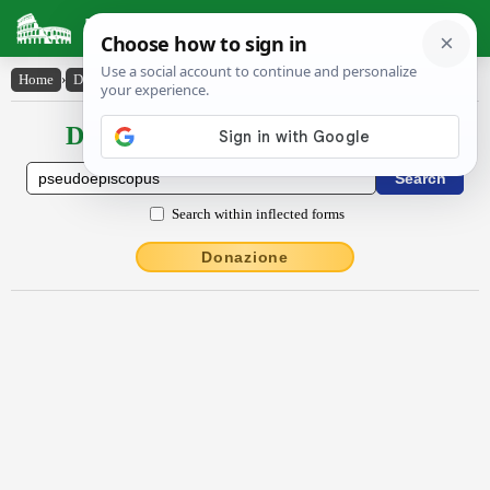
Latin Dictionary
Home
›
Declensions / Conjugations
›
pseudŏĕpiscŏpus
Declensions / Conjugations latin
Search within inflected forms
Donazione