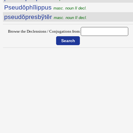
Pseudŏphĭlippus
masc. noun II decl.
pseudŏpresbўtĕr
masc. noun II decl.
Browse the Declensions / Conjugations from: