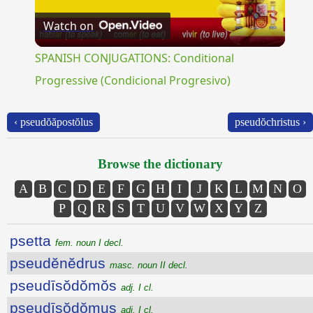
Watch on
Video
SPANISH CONJUGATIONS: Conditional
Progressive (Condicional Progresivo)
‹ pseudŏăpostŏlus
pseudŏchristus ›
Browse the dictionary
A
B
C
D
E
F
G
H
I
J
K
L
M
N
O
P
Q
R
S
T
U
V
W
X
Y
Z
psetta
fem. noun I decl.
pseudĕnĕdrus
masc. noun II decl.
pseudīsŏdŏmŏs
adj. I cl.
pseudīsŏdŏmus
adj. I cl.