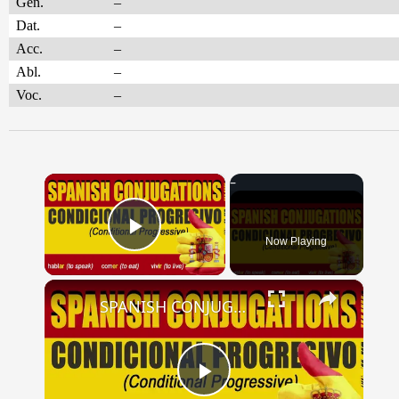
Gen.
–
Dat.
–
Acc.
–
Abl.
–
Voc.
–
×
Now Playing
Play Video
×
SPANISH CONJUGATIONS: Conditional Progressive (Condicional Progresivo)
Play