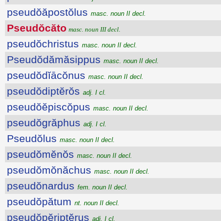
pseudŏăpostŏlus
masc. noun II decl.
Pseudŏcăto
masc. noun III decl.
pseudŏchristus
masc. noun II decl.
Pseudŏdămăsippus
masc. noun II decl.
pseudŏdĭācŏnus
masc. noun II decl.
pseudŏdiptĕrŏs
adj. I cl.
pseudŏĕpiscŏpus
masc. noun II decl.
pseudŏgrăphus
adj. I cl.
Pseudŏlus
masc. noun II decl.
pseudŏmĕnŏs
masc. noun II decl.
pseudŏmŏnăchus
masc. noun II decl.
pseudŏnardus
fem. noun II decl.
pseudŏpătum
nt. noun II decl.
pseudŏpĕriptĕrus
adj. I cl.