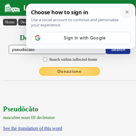
Latin Dictionary
Home
›
Declensions / Conjugations
›
Pseudŏcăto
Declensions / Conjugations latin
Search within inflected forms
Donazione
Pseudŏcăto
masculine noun III declension
See the translation of this word