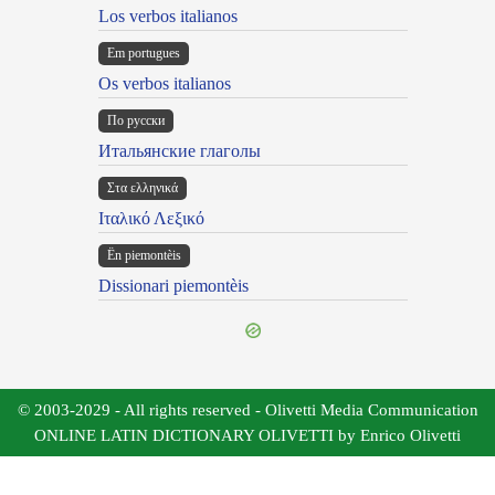
Los verbos italianos
Em portugues
Os verbos italianos
По русски
Итальянские глаголы
Στα ελληνικά
Ιταλικό Λεξικό
Ën piemontèis
Dissionari piemontèis
© 2003-2029 - All rights reserved - Olivetti Media Communication
ONLINE LATIN DICTIONARY OLIVETTI by Enrico Olivetti