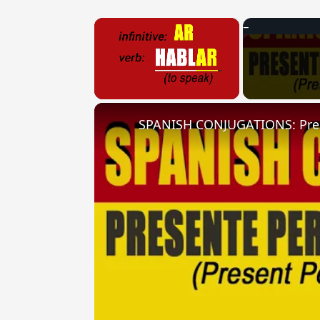
×
Unmute