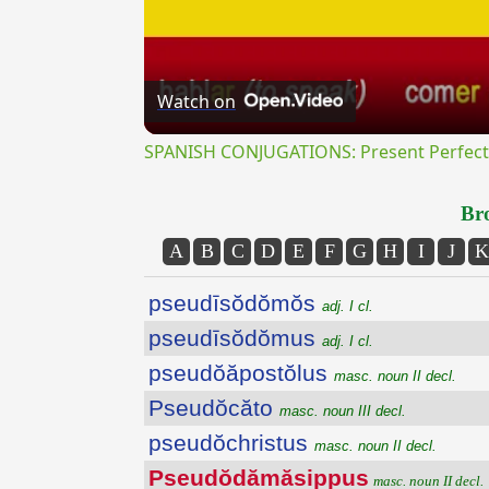
Watch on
SPANISH CONJUGATIONS: Present Perfect P
Bro
A
B
C
D
E
F
G
H
I
J
K
pseudīsŏdŏmŏs
adj. I cl.
pseudīsŏdŏmus
adj. I cl.
pseudŏăpostŏlus
masc. noun II decl.
Pseudŏcăto
masc. noun III decl.
pseudŏchristus
masc. noun II decl.
Pseudŏdămăsippus
masc. noun II decl.