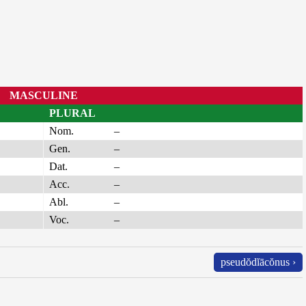
MASCULINE
PLURAL
Nom.
–
Gen.
–
Dat.
–
Acc.
–
Abl.
–
Voc.
–
pseudŏdĭācŏnus ›