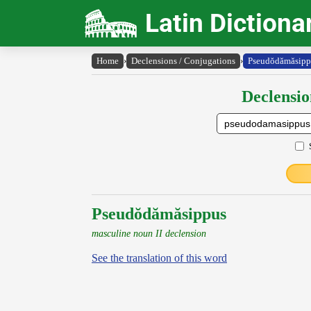
Latin Dictiona
Home
›
Declensions / Conjugations
›
Pseudŏdămăsipp
Declensio
Pseudŏdămăsippus
masculine noun II declension
See the translation of this word