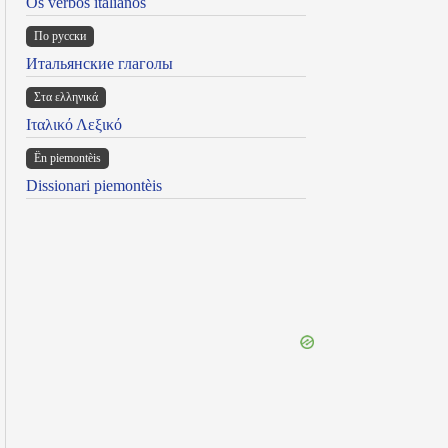
Os verbos italianos
По русски
Итальянские глаголы
Στα ελληνικά
Ιταλικό Λεξικό
Ën piemontèis
Dissionari piemontèis