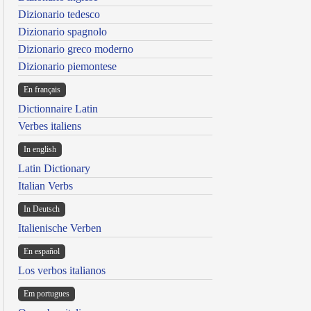
Dizionario tedesco
Dizionario spagnolo
Dizionario greco moderno
Dizionario piemontese
En français
Dictionnaire Latin
Verbes italiens
In english
Latin Dictionary
Italian Verbs
In Deutsch
Italienische Verben
En español
Los verbos italianos
Em portugues