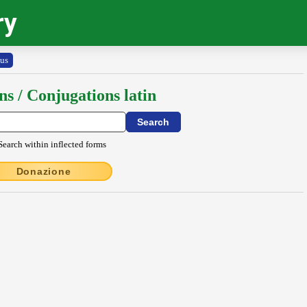
ry
us
ns / Conjugations latin
Search within inflected forms
Donazione