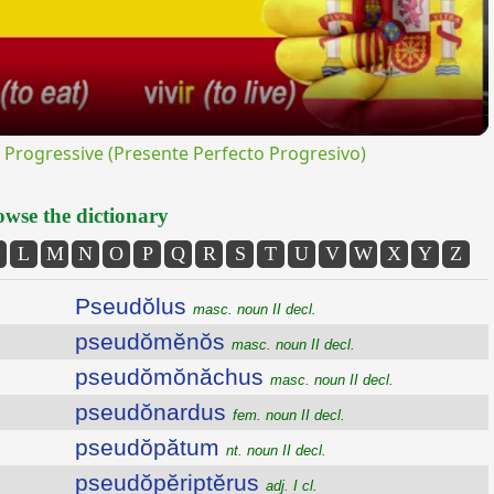
rogressive (Presente Perfecto Progresivo)
wse the dictionary
L
M
N
O
P
Q
R
S
T
U
V
W
X
Y
Z
Pseudŏlus
masc. noun II decl.
pseudŏmĕnŏs
masc. noun II decl.
pseudŏmŏnăchus
masc. noun II decl.
pseudŏnardus
fem. noun II decl.
pseudŏpătum
nt. noun II decl.
pseudŏpĕriptĕrus
adj. I cl.