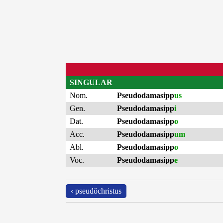
SINGULAR
Nom.
Pseudodamasipp
us
Gen.
Pseudodamasipp
i
Dat.
Pseudodamasipp
o
Acc.
Pseudodamasipp
um
Abl.
Pseudodamasipp
o
Voc.
Pseudodamasipp
e
‹ pseudŏchristus