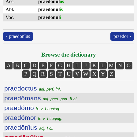
Acc.
praedonul
os
Abl.
praedonul
is
Voc.
praedonul
i
‹ praedōnĭus
praedor ›
Browse the dictionary
A
B
C
D
E
F
G
H
I
J
K
L
M
N
O
P
Q
R
S
T
U
V
W
X
Y
Z
praedoctus
adj. perf. inf.
praedŏmans
adj. pres. part. II cl.
praedŏmo
tr. v. I conjug.
praedŏmor
tr. v. I conjug.
praedōnĭus
adj. I cl.