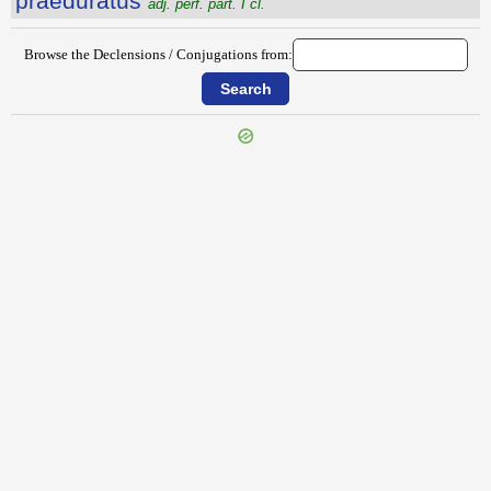
praeduratus
adj. perf. part. I cl.
Browse the Declensions / Conjugations from:
{{ID:PRAEDONULUS100}}
---CACHE---