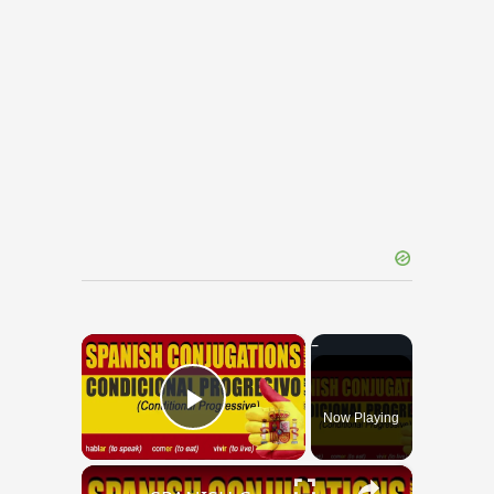
×
Now Playing
Play Video
×