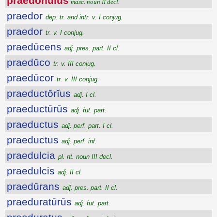
praedōnŭlus
masc. noun II decl.
praedor
dep. tr. and intr. v. I conjug.
praedor
tr. v. I conjug.
praedūcens
adj. pres. part. II cl.
praedūco
tr. v. III conjug.
praedūcor
tr. v. III conjug.
praeductōrĭus
adj. I cl.
praeductūrūs
adj. fut. part.
praeductus
adj. perf. part. I cl.
praeductus
adj. perf. inf.
praedulcia
pl. nt. noun III decl.
praedulcis
adj. II cl.
praedūrans
adj. pres. part. II cl.
praeduratūrūs
adj. fut. part.