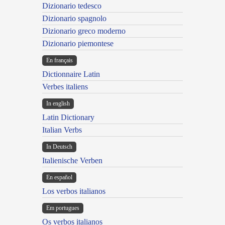
Dizionario tedesco
Dizionario spagnolo
Dizionario greco moderno
Dizionario piemontese
En français
Dictionnaire Latin
Verbes italiens
In english
Latin Dictionary
Italian Verbs
In Deutsch
Italienische Verben
En español
Los verbos italianos
Em portugues
Os verbos italianos