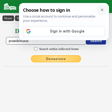
Latin Dictionary
Home
›
Declensions / Conjugations
›
praedōnŭlus
Declensions / Conjugations latin
Search within inflected forms
Donazione