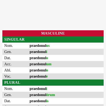
MASCULINE
SINGULAR
Nom.
praedonul
us
Gen.
praedonul
i
Dat.
praedonul
o
Acc.
praedonul
um
Abl.
praedonul
o
Voc.
praedonul
e
PLURAL
Nom.
praedonul
i
Gen.
praedonul
ōrum
Dat.
praedonul
is