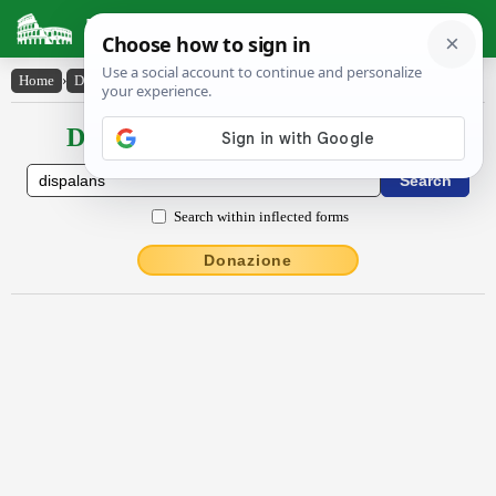
Latin Dictionary
Home
›
Declensions / Conjugations
›
dispālans
Declensions / Conjugations latin
Search within inflected forms
Donazione