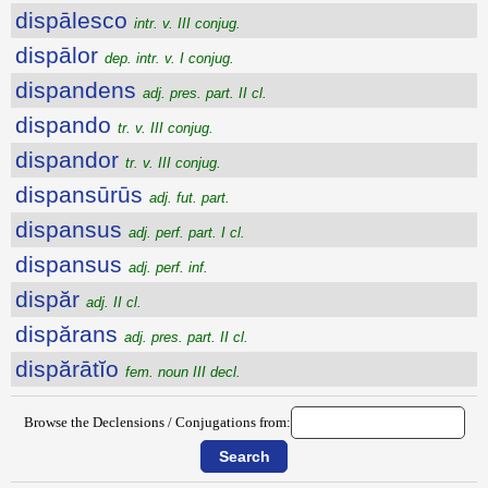
dispālesco
intr. v. III conjug.
dispālor
dep. intr. v. I conjug.
dispandens
adj. pres. part. II cl.
dispando
tr. v. III conjug.
dispandor
tr. v. III conjug.
dispansūrūs
adj. fut. part.
dispansus
adj. perf. part. I cl.
dispansus
adj. perf. inf.
dispăr
adj. II cl.
dispărans
adj. pres. part. II cl.
dispărātĭo
fem. noun III decl.
Browse the Declensions / Conjugations from: