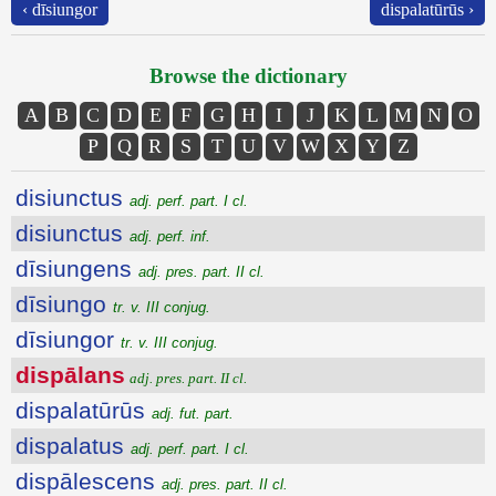
‹ dīsiungor
dispalatūrūs ›
Browse the dictionary
A
B
C
D
E
F
G
H
I
J
K
L
M
N
O
P
Q
R
S
T
U
V
W
X
Y
Z
disiunctus
adj. perf. part. I cl.
disiunctus
adj. perf. inf.
dīsiungens
adj. pres. part. II cl.
dīsiungo
tr. v. III conjug.
dīsiungor
tr. v. III conjug.
dispālans
adj. pres. part. II cl.
dispalatūrūs
adj. fut. part.
dispalatus
adj. perf. part. I cl.
dispālescens
adj. pres. part. II cl.