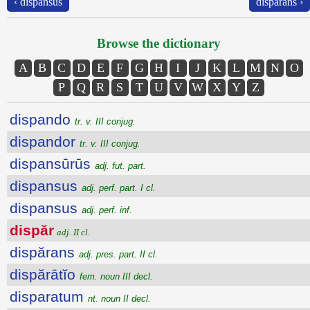
‹ dispansus
dispărans ›
Browse the dictionary
A
B
C
D
E
F
G
H
I
J
K
L
M
N
O
P
Q
R
S
T
U
V
W
X
Y
Z
dispando
tr. v. III conjug.
dispandor
tr. v. III conjug.
dispansūrūs
adj. fut. part.
dispansus
adj. perf. part. I cl.
dispansus
adj. perf. inf.
dispăr
adj. II cl.
dispărans
adj. pres. part. II cl.
dispărātĭo
fem. noun III decl.
disparatum
nt. noun II decl.