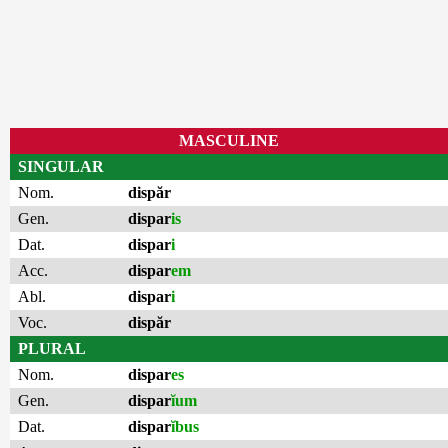
MASCULINE
SINGULAR
Nom.
dispăr
Gen.
dispar
is
Dat.
dispar
i
Acc.
dispar
em
Abl.
dispar
i
Voc.
dispăr
PLURAL
Nom.
dispar
es
Gen.
dispar
ĭum
Dat.
dispar
ĭbus