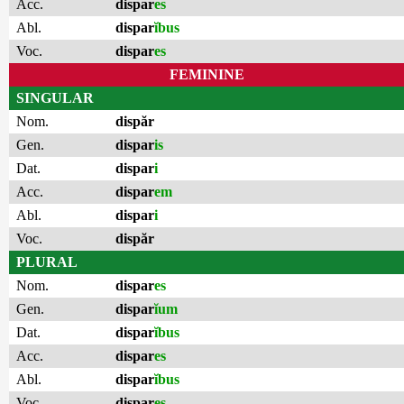
Acc.
dispar
es
Abl.
dispar
ĭbus
Voc.
dispar
es
FEMININE
SINGULAR
Nom.
dispăr
Gen.
dispar
is
Dat.
dispar
i
Acc.
dispar
em
Abl.
dispar
i
Voc.
dispăr
PLURAL
Nom.
dispar
es
Gen.
dispar
ĭum
Dat.
dispar
ĭbus
Acc.
dispar
es
Abl.
dispar
ĭbus
Voc.
dispar
es