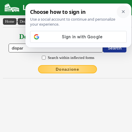
Latin Dictionary
Home
›
Declensions / Conjugations
›
dispăr
Declensions / Conjugations latin
Search within inflected forms
Donazione