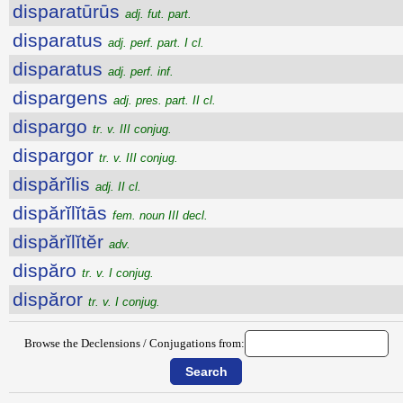
disparatūrūs
adj. fut. part.
disparatus
adj. perf. part. I cl.
disparatus
adj. perf. inf.
dispargens
adj. pres. part. II cl.
dispargo
tr. v. III conjug.
dispargor
tr. v. III conjug.
dispărĭlis
adj. II cl.
dispărĭlĭtās
fem. noun III decl.
dispărĭlĭtĕr
adv.
dispăro
tr. v. I conjug.
dispăror
tr. v. I conjug.
Browse the Declensions / Conjugations from: