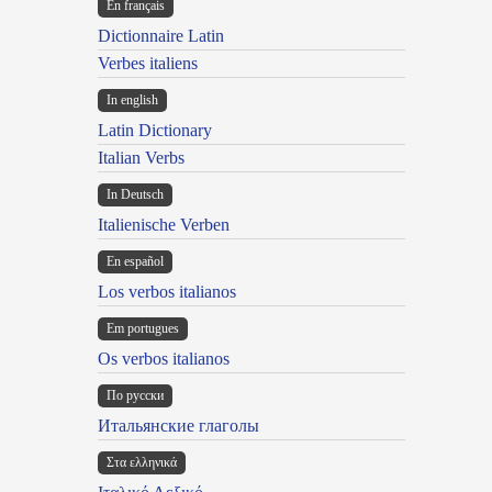
En français
Dictionnaire Latin
Verbes italiens
In english
Latin Dictionary
Italian Verbs
In Deutsch
Italienische Verben
En español
Los verbos italianos
Em portugues
Os verbos italianos
По русски
Итальянские глаголы
Στα ελληνικά