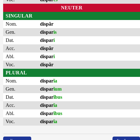
NEUTER
SINGULAR
Nom.
dispăr
Gen.
dispar
is
Dat.
dispar
i
Acc.
dispăr
Abl.
dispar
i
Voc.
dispăr
PLURAL
Nom.
dispar
ĭa
Gen.
dispar
ĭum
Dat.
dispar
ĭbus
Acc.
dispar
ĭa
Abl.
dispar
ĭbus
Voc.
dispar
ĭa