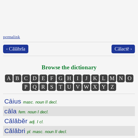
permalink
‹ Călăbrĭa
Călactē ›
Browse the dictionary
A
B
C
D
E
F
G
H
I
J
K
L
M
N
O
P
Q
R
S
T
U
V
W
X
Y
Z
Cāius
masc. noun II decl.
cāla
fem. noun I decl.
Călăbĕr
adj. I cl.
Călăbri
pl. masc. noun II decl.