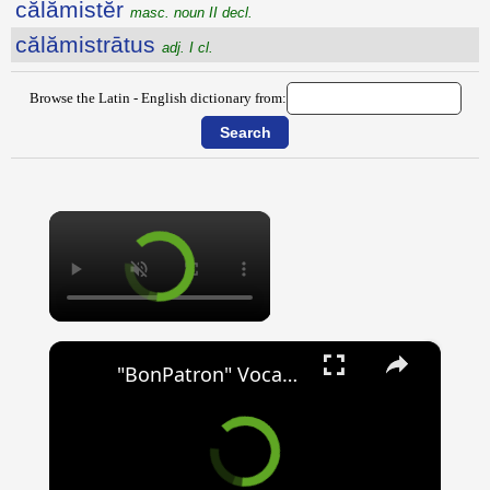
călămistĕr
masc. noun II decl.
călămistrātus
adj. I cl.
Browse the Latin - English dictionary from:
×
×
"BonPatron" Vocabulary Guide: School