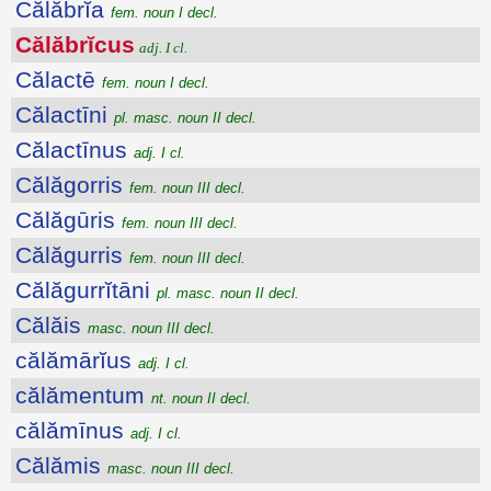
Călăbrĭa
fem. noun I decl.
Călăbrĭcus
adj. I cl.
Călactē
fem. noun I decl.
Călactīni
pl. masc. noun II decl.
Călactīnus
adj. I cl.
Călăgorris
fem. noun III decl.
Călăgūris
fem. noun III decl.
Călăgurris
fem. noun III decl.
Călăgurrĭtāni
pl. masc. noun II decl.
Călăis
masc. noun III decl.
călămārĭus
adj. I cl.
călămentum
nt. noun II decl.
călămīnus
adj. I cl.
Călămis
masc. noun III decl.