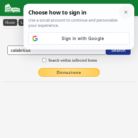
Latin Dictionary
Home
›
Latin-English
›
Călăbrĭcus
Latin to English Dictionary
Search within inflected forms
Donazione