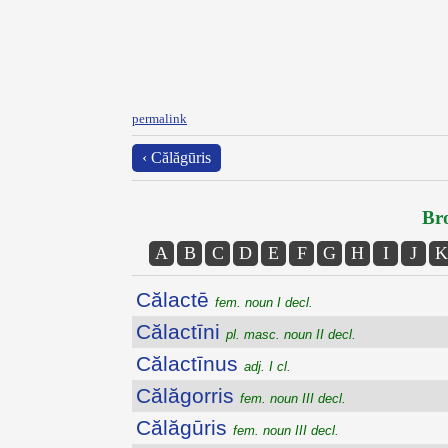
permalink
‹ Călăgūris
Bro
A
B
C
D
E
F
G
H
I
J
K
Călactē
fem. noun I decl.
Călactīni
pl. masc. noun II decl.
Călactīnus
adj. I cl.
Călăgorris
fem. noun III decl.
Călăgūris
fem. noun III decl.