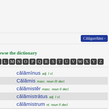
Călăgurrĭtāni ›
wse the dictionary
L
M
N
O
P
Q
R
S
T
U
V
W
X
Y
Z
călămīnus
adj. I cl.
Călămis
masc. noun III decl.
călămistĕr
masc. noun II decl.
călămistrātus
adj. I cl.
călămistrum
nt. noun II decl.