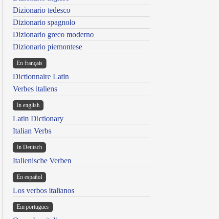
Dizionario tedesco
Dizionario spagnolo
Dizionario greco moderno
Dizionario piemontese
En français
Dictionnaire Latin
Verbes italiens
In english
Latin Dictionary
Italian Verbs
In Deutsch
Italienische Verben
En español
Los verbos italianos
Em portugues