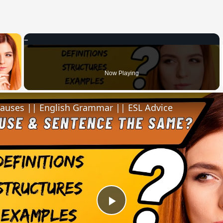
×
 Video
Now Playing
lauses || English Grammar || ESL Advice
Play