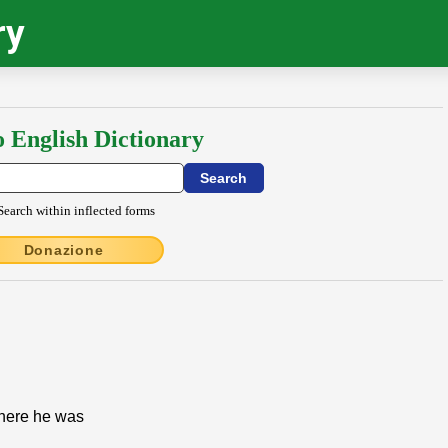
ry
o English Dictionary
Search within inflected forms
Donazione
where he was