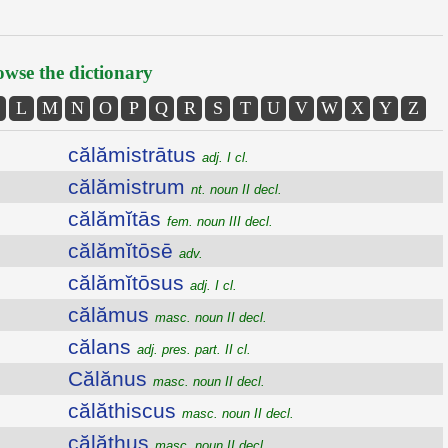
wse the dictionary
L
M
N
O
P
Q
R
S
T
U
V
W
X
Y
Z
călămistrātus
adj. I cl.
călămistrum
nt. noun II decl.
călămĭtās
fem. noun III decl.
călămĭtōsē
adv.
călămĭtōsus
adj. I cl.
călămus
masc. noun II decl.
călans
adj. pres. part. II cl.
Călănus
masc. noun II decl.
călăthiscus
masc. noun II decl.
călăthus
masc. noun II decl.