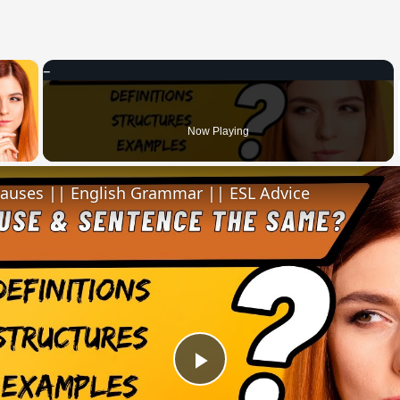
×
 Video
Now Playing
lauses || English Grammar || ESL Advice
Play