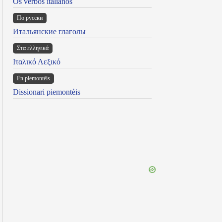
Os verbos italianos
По русски
Итальянские глаголы
Στα ελληνικά
Ιταλικό Λεξικό
Ën piemontèis
Dissionari piemontèis