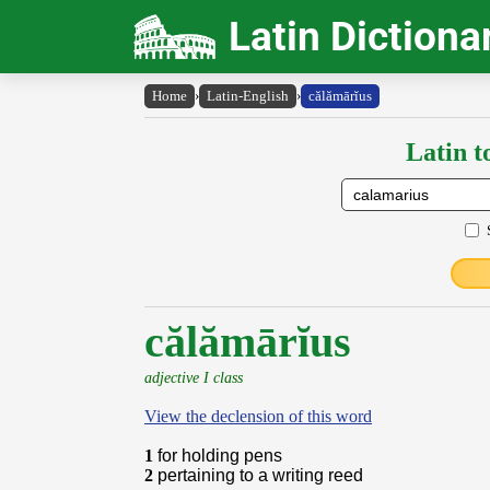
Latin Dictiona
Home
›
Latin-English
›
călămārĭus
Latin t
călămārĭus
adjective I class
View the declension of this word
1
for holding pens
2
pertaining to a writing reed