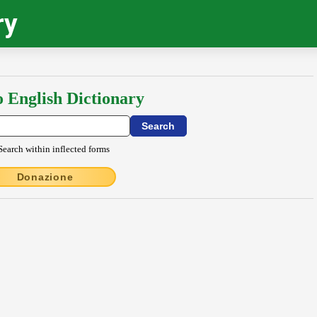
ry
o English Dictionary
Search within inflected forms
Donazione