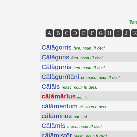
Bro
A
B
C
D
E
F
G
H
I
J
K
Călăgorris
fem. noun III decl.
Călăgūris
fem. noun III decl.
Călăgurris
fem. noun III decl.
Călăgurrĭtāni
pl. masc. noun II decl.
Călăis
masc. noun III decl.
călămārĭus
adj. I cl.
călămentum
nt. noun II decl.
călămīnus
adj. I cl.
Călămis
masc. noun III decl.
călămistĕr
masc. noun II decl.