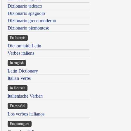
Dizionario tedesco
Dizionario spagnolo
Dizionario greco moderno
Dizionario piemontese
En français
Dictionnaire Latin
Verbes italiens
In english
Latin Dictionary
Italian Verbs
In Deutsch
Italienische Verben
En español
Los verbos italianos
Em portugues