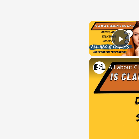
Play
All about C