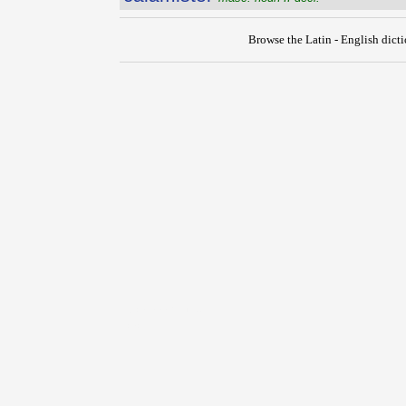
Browse the Latin - English dict
{{ID:CALAMARIUS100}}
---CACHE---