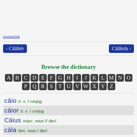
permalink
‹ Călăbĕr
Călăbrĭa ›
Browse the dictionary
A
B
C
D
E
F
G
H
I
J
K
L
M
N
O
P
Q
R
S
T
U
V
W
X
Y
Z
cāio
tr. v. I conjug.
cāior
tr. v. I conjug.
Cāius
masc. noun II decl.
cāla
fem. noun I decl.