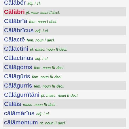
Călăbĕr
adj. I cl.
Călăbri
pl. masc. noun II decl.
Călăbrĭa
fem. noun I decl.
Călăbrĭcus
adj. I cl.
Călactē
fem. noun I decl.
Călactīni
pl. masc. noun II decl.
Călactīnus
adj. I cl.
Călăgorris
fem. noun III decl.
Călăgūris
fem. noun III decl.
Călăgurris
fem. noun III decl.
Călăgurrĭtāni
pl. masc. noun II decl.
Călăis
masc. noun III decl.
călămārĭus
adj. I cl.
călămentum
nt. noun II decl.