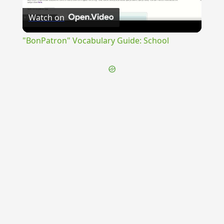
Watch on
Video
"BonPatron" Vocabulary Guide: School
{{ID:CALABRI100}}
---CACHE---