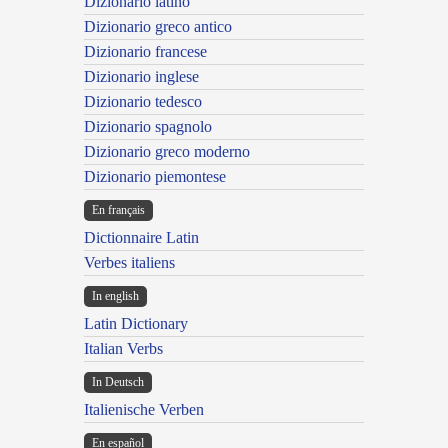
Dizionario latino
Dizionario greco antico
Dizionario francese
Dizionario inglese
Dizionario tedesco
Dizionario spagnolo
Dizionario greco moderno
Dizionario piemontese
En français
Dictionnaire Latin
Verbes italiens
In english
Latin Dictionary
Italian Verbs
In Deutsch
Italienische Verben
En español