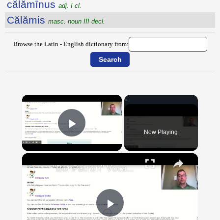
călămīnus
adj. I cl.
Călămis
masc. noun III decl.
Browse the Latin - English dictionary from:
×
Now Playing
Play Video
×
"BonPatron" Vocabulary Guide: School
Play