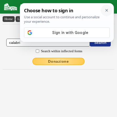
Latin Dictionary
Home
›
Latin-English
›
Călăbri
Latin to English Dictionary
Search within inflected forms
Donazione