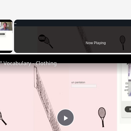
×
 Video
Now Playing
 Vocabulary - Clothing
Play