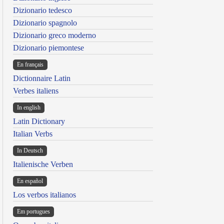
Dizionario tedesco
Dizionario spagnolo
Dizionario greco moderno
Dizionario piemontese
En français
Dictionnaire Latin
Verbes italiens
In english
Latin Dictionary
Italian Verbs
In Deutsch
Italienische Verben
En español
Los verbos italianos
Em portugues