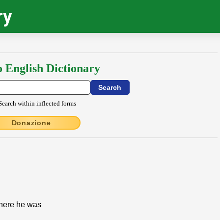
ry
o English Dictionary
Search within inflected forms
Donazione
where he was