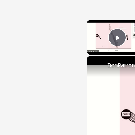
Play
"BonPatron"