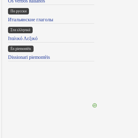
Os verbos italianos
По русски
Итальянские глаголы
Στα ελληνικά
Ιταλικό Λεξικό
Ën piemontèis
Dissionari piemontèis