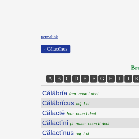
permalink
‹ Călactīnus
Bro
A
B
C
D
E
F
G
H
I
J
K
Călăbrĭa
fem. noun I decl.
Călăbrĭcus
adj. I cl.
Călactē
fem. noun I decl.
Călactīni
pl. masc. noun II decl.
Călactīnus
adj. I cl.