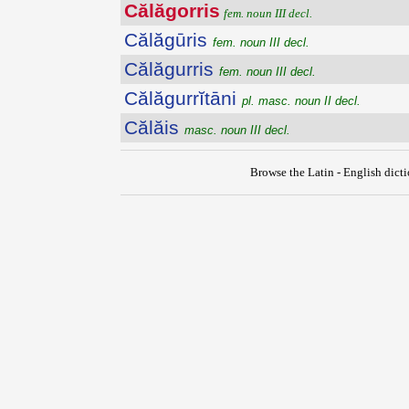
Călăgorris
fem. noun III decl.
Călăgūris
fem. noun III decl.
Călăgurris
fem. noun III decl.
Călăgurrĭtāni
pl. masc. noun II decl.
Călăis
masc. noun III decl.
Browse the Latin - English dict