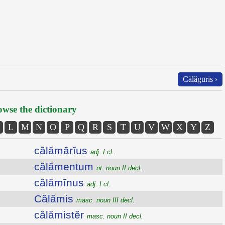
Călăgūris ›
wse the dictionary
L
M
N
O
P
Q
R
S
T
U
V
W
X
Y
Z
călămārĭus
adj. I cl.
călămentum
nt. noun II decl.
călămīnus
adj. I cl.
Călămis
masc. noun III decl.
călămistĕr
masc. noun II decl.