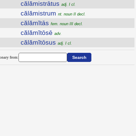
călămistrātus
adj. I cl.
călămistrum
nt. noun II decl.
călămĭtās
fem. noun III decl.
călămĭtōsē
adv.
călămĭtōsus
adj. I cl.
ionary from: