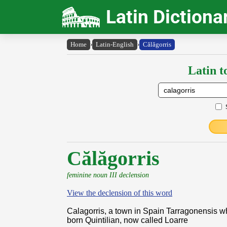
Latin Dictiona
Home
›
Latin-English
›
Călăgorris
Latin t
Călăgorris
feminine noun III declension
View the declension of this word
Calagorris, a town in Spain Tarragonensis 
born Quintilian, now called Loarre