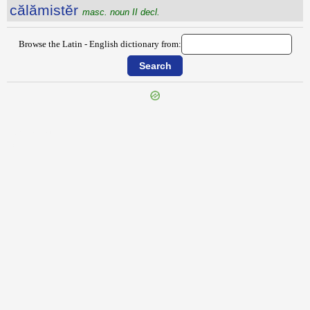
călămistĕr
masc. noun II decl.
Browse the Latin - English dictionary from:
{{ID:CALABRIA100}}
---CACHE---