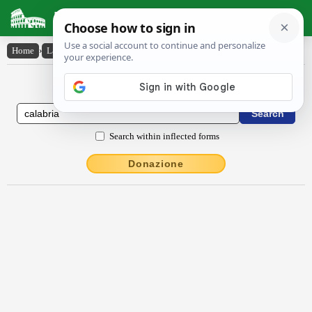
Latin Dictionary
Home
›
Latin-English
›
Călăbrĭa
Latin to English Dictionary
Search within inflected forms
Donazione