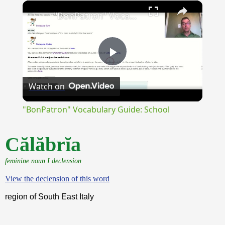
×
Unmute
"BonPatron" Vocabulary Guide: School
Play
Watch on
Video
"BonPatron" Vocabulary Guide: School
Călăbrĭa
feminine noun I declension
View the declension of this word
region of South East Italy