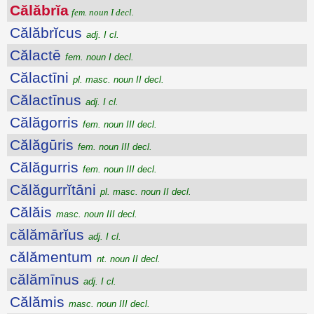
Călăbrĭa
fem. noun I decl.
Călăbrĭcus
adj. I cl.
Călactē
fem. noun I decl.
Călactīni
pl. masc. noun II decl.
Călactīnus
adj. I cl.
Călăgorris
fem. noun III decl.
Călăgūris
fem. noun III decl.
Călăgurris
fem. noun III decl.
Călăgurrĭtāni
pl. masc. noun II decl.
Călăis
masc. noun III decl.
călămārĭus
adj. I cl.
călămentum
nt. noun II decl.
călămīnus
adj. I cl.
Călămis
masc. noun III decl.