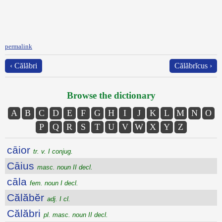
permalink
‹ Călăbri
Călăbrĭcus ›
Browse the dictionary
A
B
C
D
E
F
G
H
I
J
K
L
M
N
O
P
Q
R
S
T
U
V
W
X
Y
Z
cāior
tr. v. I conjug.
Cāius
masc. noun II decl.
cāla
fem. noun I decl.
Călăbĕr
adj. I cl.
Călăbri
pl. masc. noun II decl.