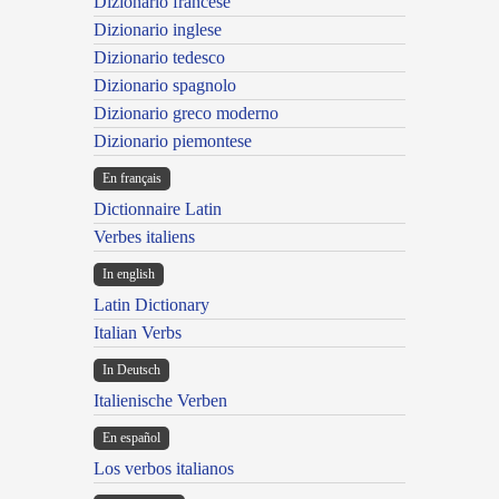
Dizionario francese
Dizionario inglese
Dizionario tedesco
Dizionario spagnolo
Dizionario greco moderno
Dizionario piemontese
En français
Dictionnaire Latin
Verbes italiens
In english
Latin Dictionary
Italian Verbs
In Deutsch
Italienische Verben
En español
Los verbos italianos