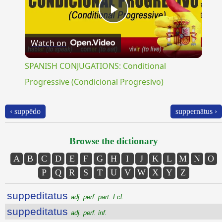
Play
Watch on
Video
SPANISH CONJUGATIONS: Conditional
Progressive (Condicional Progresivo)
‹ suppēdo
suppernātus ›
Browse the dictionary
A
B
C
D
E
F
G
H
I
J
K
L
M
N
O
P
Q
R
S
T
U
V
W
X
Y
Z
suppeditatus
adj. perf. part. I cl.
suppeditatus
adj. perf. inf.