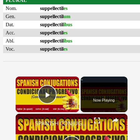
PLURAL
Nom.
suppellectil
es
Gen.
suppellectil
um
Dat.
suppellectil
ĭbus
Acc.
suppellectil
es
Abl.
suppellectil
ĭbus
Voc.
suppellectil
es
×
Now Playing
Play Video
×
SPANISH CONJUGATIONS: Conditional Progressive (Condicional Progresivo)