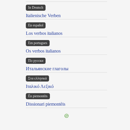
In Deutsch
Italienische Verben
En español
Los verbos italianos
Em portugues
Os verbos italianos
По русски
Итальянские глаголы
Στα ελληνικά
Ιταλικό Λεξικό
Ën piemontèis
Dissionari piemontèis