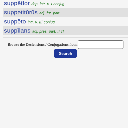
suppĕtĭor
dep. intr. v. I conjug.
suppetitūrūs
adj. fut. part.
suppĕto
intr. v. III conjug.
suppīlans
adj. pres. part. II cl.
Browse the Declensions / Conjugations from: