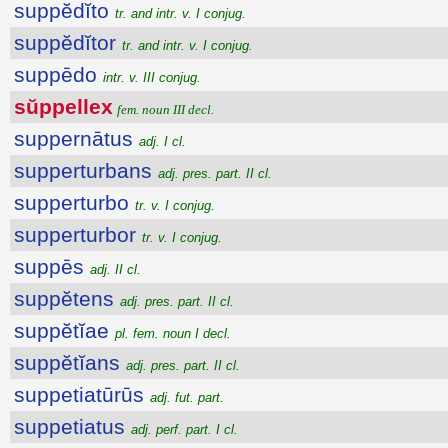
suppĕdĭto
tr. and intr. v. I conjug.
suppĕdĭtor
tr. and intr. v. I conjug.
suppēdo
intr. v. III conjug.
sŭppellex
fem. noun III decl.
suppernātus
adj. I cl.
supperturbans
adj. pres. part. II cl.
supperturbo
tr. v. I conjug.
supperturbor
tr. v. I conjug.
suppēs
adj. II cl.
suppĕtens
adj. pres. part. II cl.
suppĕtĭae
pl. fem. noun I decl.
suppĕtĭans
adj. pres. part. II cl.
suppetiatūrūs
adj. fut. part.
suppetiatus
adj. perf. part. I cl.