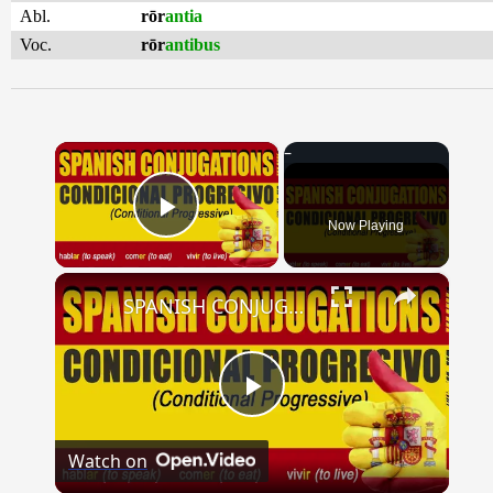
Abl.
rōr
antia
Voc.
rōr
antibus
×
Now Playing
Play Video
×
SPANISH CONJUGATIONS: Conditional Progressive (Condicional Progresivo)
Play
Watch on
Video