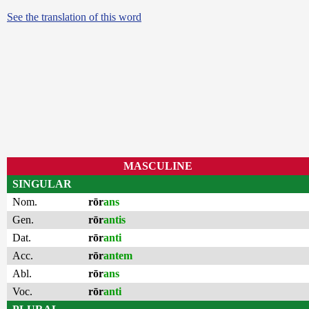
See the translation of this word
MASCULINE
SINGULAR
Nom.
rōr
ans
Gen.
rōr
antis
Dat.
rōr
anti
Acc.
rōr
antem
Abl.
rōr
ans
Voc.
rōr
anti