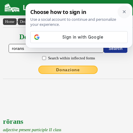
Latin Dictionary
Home
›
Declensions / Conjugations
›
rōrans
Declensions / Conjugations latin
Search within inflected forms
Donazione
rōrans
adjective present participle II class