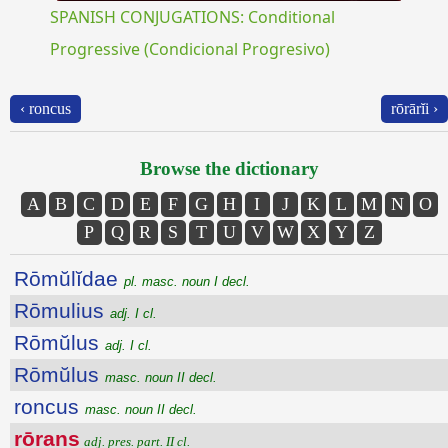
SPANISH CONJUGATIONS: Conditional
Progressive (Condicional Progresivo)
‹ roncus
rōrārĭi ›
Browse the dictionary
A
B
C
D
E
F
G
H
I
J
K
L
M
N
O
P
Q
R
S
T
U
V
W
X
Y
Z
Rōmŭlĭdae
pl. masc. noun I decl.
Rōmulius
adj. I cl.
Rōmŭlus
adj. I cl.
Rōmŭlus
masc. noun II decl.
roncus
masc. noun II decl.
rōrans
adj. pres. part. II cl.