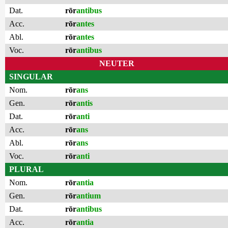
Dat.
rōr
antibus
Acc.
rōr
antes
Abl.
rōr
antes
Voc.
rōr
antibus
NEUTER
SINGULAR
Nom.
rōr
ans
Gen.
rōr
antis
Dat.
rōr
anti
Acc.
rōr
ans
Abl.
rōr
ans
Voc.
rōr
anti
PLURAL
Nom.
rōr
antia
Gen.
rōr
antium
Dat.
rōr
antibus
Acc.
rōr
antia