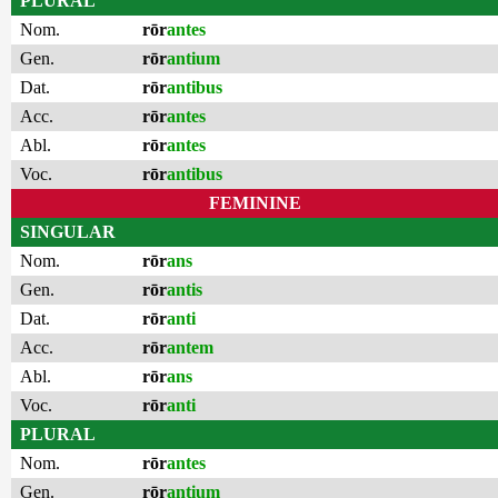
PLURAL
Nom.
rōr
antes
Gen.
rōr
antium
Dat.
rōr
antibus
Acc.
rōr
antes
Abl.
rōr
antes
Voc.
rōr
antibus
FEMININE
SINGULAR
Nom.
rōr
ans
Gen.
rōr
antis
Dat.
rōr
anti
Acc.
rōr
antem
Abl.
rōr
ans
Voc.
rōr
anti
PLURAL
Nom.
rōr
antes
Gen.
rōr
antium