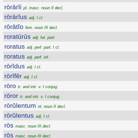
rōrārĭi
pl. masc. noun II decl.
rōrārĭus
adj. I cl.
rōrātĭo
fem. noun III decl.
roratūrūs
adj. fut. part.
roratus
adj. perf. part. I cl.
roratus
adj. perf. inf.
rōrĭdus
adj. I cl.
rōrĭfĕr
adj. I cl.
rōro
tr. and intr. v. I conjug.
rōror
tr. and intr. v. I conjug.
rōrŭlentum
nt. noun II decl.
rōrŭlentus
adj. I cl.
rōs
masc. noun III decl.
rōs
masc. noun III decl.