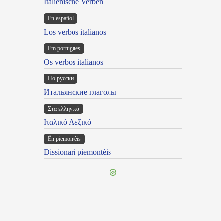
Italienische Verben
En español
Los verbos italianos
Em portugues
Os verbos italianos
По русски
Итальянские глаголы
Στα ελληνικά
Ιταλικό Λεξικό
Ën piemontèis
Dissionari piemontèis