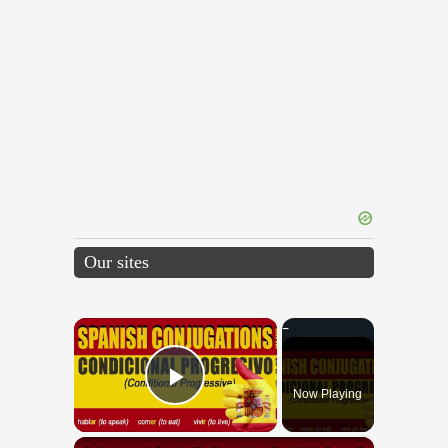
Our sites
×
Now Playing
Play Video
×