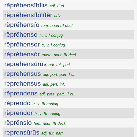
rĕprĕhensĭbĭlis
adj. II cl.
rĕprĕhensĭbĭlĭtĕr
adv.
rĕprĕhensĭo
fem. noun III decl.
rĕprĕhenso
tr. v. I conjug.
rĕprĕhensor
tr. v. I conjug.
rĕprĕhensŏr
masc. noun III decl.
reprehensūrūs
adj. fut. part.
reprehensus
adj. perf. part. I cl.
reprehensus
adj. perf. inf.
rĕprendens
adj. pres. part. II cl.
rĕprendo
tr. v. III conjug.
rĕprendor
tr. v. III conjug.
rĕprĕnsio
fem. noun III decl.
reprensūrūs
adj. fut. part.