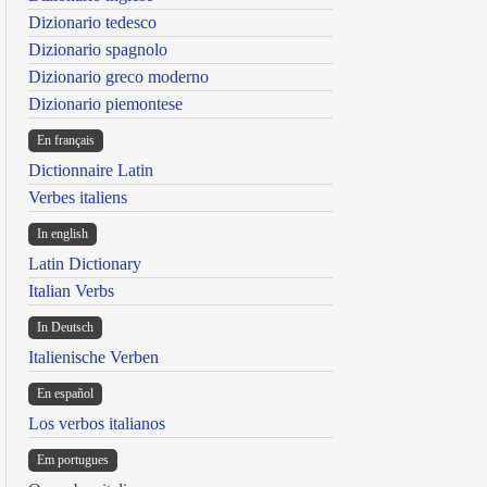
Dizionario tedesco
Dizionario spagnolo
Dizionario greco moderno
Dizionario piemontese
En français
Dictionnaire Latin
Verbes italiens
In english
Latin Dictionary
Italian Verbs
In Deutsch
Italienische Verben
En español
Los verbos italianos
Em portugues