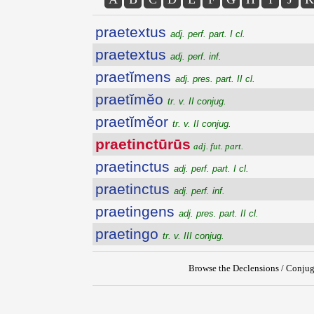
praetextus
adj. perf. part. I cl.
praetextus
adj. perf. inf.
praetĭmens
adj. pres. part. II cl.
praetĭmĕo
tr. v. II conjug.
praetĭmĕor
tr. v. II conjug.
praetinctūrūs
adj. fut. part.
praetinctus
adj. perf. part. I cl.
praetinctus
adj. perf. inf.
praetingens
adj. pres. part. II cl.
praetingo
tr. v. III conjug.
Browse the Declensions / Conjug