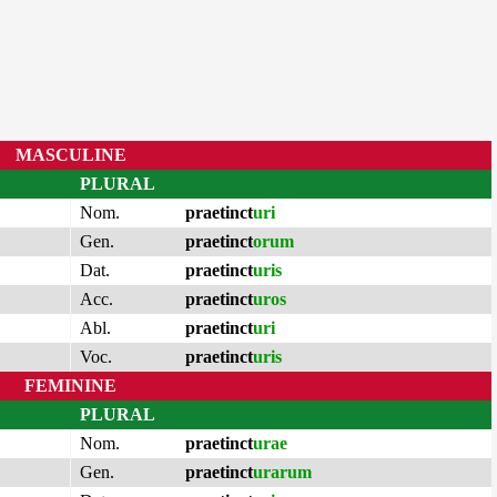
MASCULINE
PLURAL
Nom.
praetinct
uri
Gen.
praetinct
orum
Dat.
praetinct
uris
Acc.
praetinct
uros
Abl.
praetinct
uri
Voc.
praetinct
uris
FEMININE
PLURAL
Nom.
praetinct
urae
Gen.
praetinct
urarum