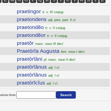
praetingor
tr. v. III conjug.
praetondens
adj. pres. part. II cl.
praetondĕo
tr. v. II conjug.
praetondĕor
tr. v. II conjug.
praetŏr
masc. noun III decl.
Praetōrĭa Augusta
fem. noun I decl.
praetōrĭāni
pl. masc. noun II decl.
praetōrĭānus
adj. I cl.
praetōrĭānus
adj. I cl.
praetōrĭcĭus
adj. I cl.
ations from: