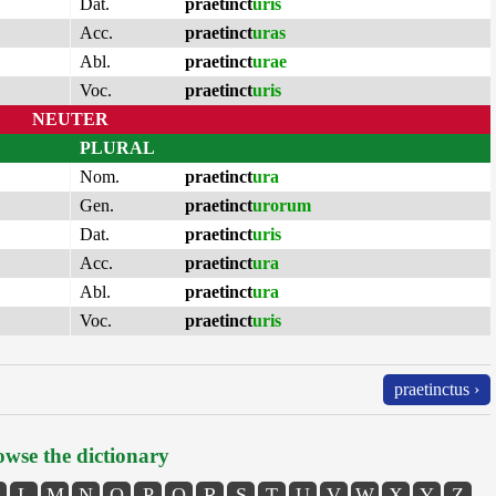
Dat.
praetinct
uris
Acc.
praetinct
uras
Abl.
praetinct
urae
Voc.
praetinct
uris
NEUTER
PLURAL
Nom.
praetinct
ura
Gen.
praetinct
urorum
Dat.
praetinct
uris
Acc.
praetinct
ura
Abl.
praetinct
ura
Voc.
praetinct
uris
praetinctus ›
wse the dictionary
L
M
N
O
P
Q
R
S
T
U
V
W
X
Y
Z