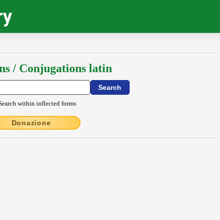
ry
ns / Conjugations latin
Search within inflected forms
Donazione