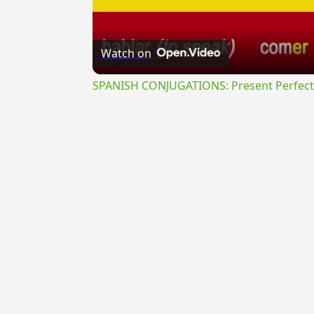
Watch on
SPANISH CONJUGATIONS: Present Perfect P
{{ID:PRAETINCTURUS100}}
---CACHE---