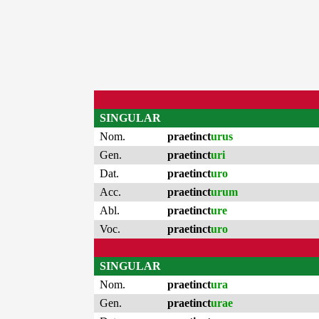
SINGULAR
Nom.
praetinct
urus
Gen.
praetinct
uri
Dat.
praetinct
uro
Acc.
praetinct
urum
Abl.
praetinct
ure
Voc.
praetinct
uro
SINGULAR
Nom.
praetinct
ura
Gen.
praetinct
urae