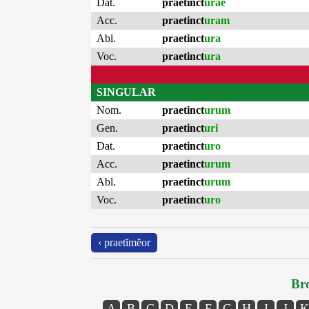
Dat.
praetinct
urae
Acc.
praetinct
uram
Abl.
praetinct
ura
Voc.
praetinct
ura
SINGULAR
Nom.
praetinct
urum
Gen.
praetinct
uri
Dat.
praetinct
uro
Acc.
praetinct
urum
Abl.
praetinct
urum
Voc.
praetinct
uro
‹ praetĭmĕor
Bro
A
B
C
D
E
F
G
H
I
J
K