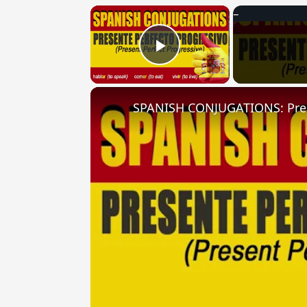
×
Play Video