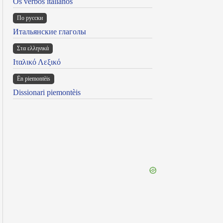
Os verbos italianos
По русски
Итальянские глаголы
Στα ελληνικά
Ιταλικό Λεξικό
Ën piemontèis
Dissionari piemontèis