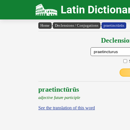
Latin Dictiona
Home
›
Declensions / Conjugations
›
praetinctūrūs
Declensio
praetinctūrūs
adjective future participle
See the translation of this word