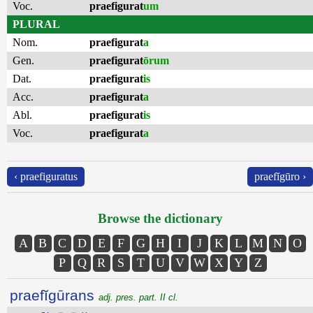
Voc.
praefigurat
um
PLURAL
Nom.
praefigurat
a
Gen.
praefigurat
ōrum
Dat.
praefigurat
is
Acc.
praefigurat
a
Abl.
praefigurat
is
Voc.
praefigurat
a
‹ praefiguratus
praefĭgūro ›
Browse the dictionary
A
B
C
D
E
F
G
H
I
J
K
L
M
N
O
P
Q
R
S
T
U
V
W
X
Y
Z
praefĭgūrans
adj. pres. part. II cl.