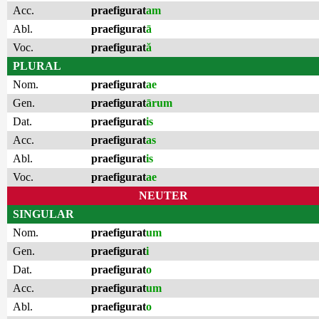
Acc.
praefigurat
am
Abl.
praefigurat
ā
Voc.
praefigurat
ă
PLURAL
Nom.
praefigurat
ae
Gen.
praefigurat
ārum
Dat.
praefigurat
is
Acc.
praefigurat
as
Abl.
praefigurat
is
Voc.
praefigurat
ae
NEUTER
SINGULAR
Nom.
praefigurat
um
Gen.
praefigurat
i
Dat.
praefigurat
o
Acc.
praefigurat
um
Abl.
praefigurat
o