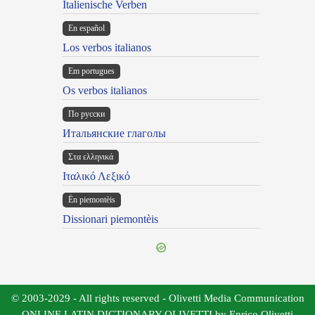
Italienische Verben
En español
Los verbos italianos
Em portugues
Os verbos italianos
По русски
Итальянские глаголы
Στα ελληνικά
Ιταλικό Λεξικό
Ën piemontèis
Dissionari piemontèis
© 2003-2029 - All rights reserved - Olivetti Media Communication
ONLINE LATIN DICTIONARY OLIVETTI by Enrico Olivetti