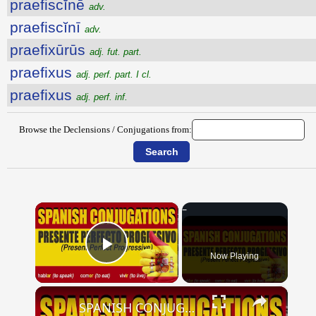
praefiscĭnē
adv.
praefiscĭnī
adv.
praefixūrūs
adj. fut. part.
praefixus
adj. perf. part. I cl.
praefixus
adj. perf. inf.
Browse the Declensions / Conjugations from:
×
Now Playing
Play Video
×
SPANISH CONJUGATIONS: Present Perfect Progressive (Presente Perfecto Progresivo)