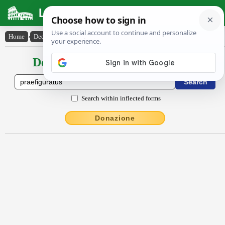
Latin Dictionary
Home
›
Declensions / Conjugations
›
praefiguratus
Declensions / Conjugations latin
Search within inflected forms
Donazione