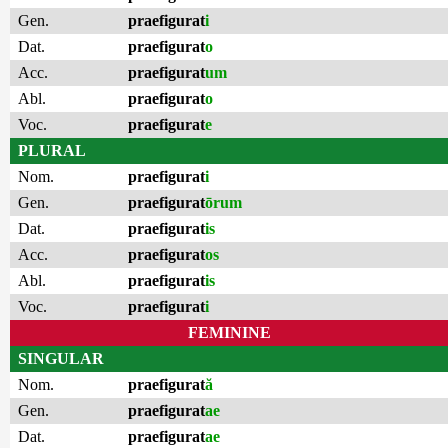
Gen.
praefigurat
i
Dat.
praefigurat
o
Acc.
praefigurat
um
Abl.
praefigurat
o
Voc.
praefigurat
e
PLURAL
Nom.
praefigurat
i
Gen.
praefigurat
ōrum
Dat.
praefigurat
is
Acc.
praefigurat
os
Abl.
praefigurat
is
Voc.
praefigurat
i
FEMININE
SINGULAR
Nom.
praefigurat
ă
Gen.
praefigurat
ae
Dat.
praefigurat
ae