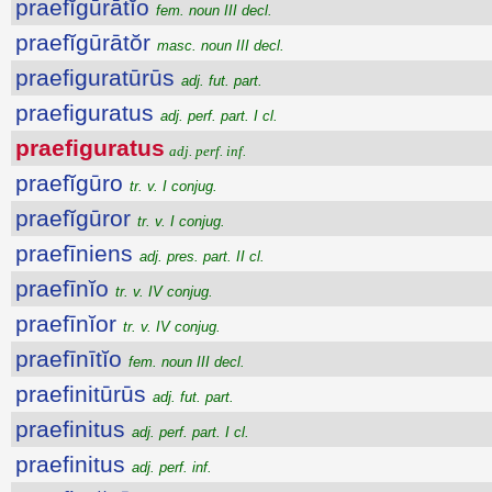
praefĭgūrātĭo
fem. noun III decl.
praefĭgūrātŏr
masc. noun III decl.
praefiguratūrūs
adj. fut. part.
praefiguratus
adj. perf. part. I cl.
praefiguratus
adj. perf. inf.
praefĭgūro
tr. v. I conjug.
praefĭgūror
tr. v. I conjug.
praefīniens
adj. pres. part. II cl.
praefīnĭo
tr. v. IV conjug.
praefīnĭor
tr. v. IV conjug.
praefīnītĭo
fem. noun III decl.
praefinitūrūs
adj. fut. part.
praefinitus
adj. perf. part. I cl.
praefinitus
adj. perf. inf.