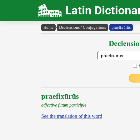
Latin Dictiona
Home
›
Declensions / Conjugations
›
praefixūrūs
Declensio
praefixūrūs
adjective future participle
See the translation of this word