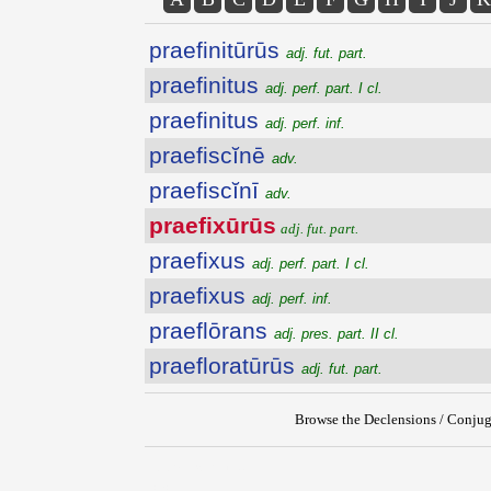
praefinitūrūs
adj. fut. part.
praefinitus
adj. perf. part. I cl.
praefinitus
adj. perf. inf.
praefiscĭnē
adv.
praefiscĭnī
adv.
praefixūrūs
adj. fut. part.
praefixus
adj. perf. part. I cl.
praefixus
adj. perf. inf.
praeflōrans
adj. pres. part. II cl.
praefloratūrūs
adj. fut. part.
Browse the Declensions / Conjug
{{ID:PRAEFIXURUS100}}
---CACHE---