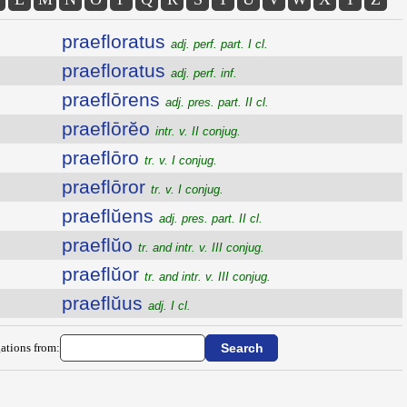
praefloratus
adj. perf. part. I cl.
praefloratus
adj. perf. inf.
praeflōrens
adj. pres. part. II cl.
praeflōrĕo
intr. v. II conjug.
praeflōro
tr. v. I conjug.
praeflōror
tr. v. I conjug.
praeflŭens
adj. pres. part. II cl.
praeflŭo
tr. and intr. v. III conjug.
praeflŭor
tr. and intr. v. III conjug.
praeflŭus
adj. I cl.
ations from: