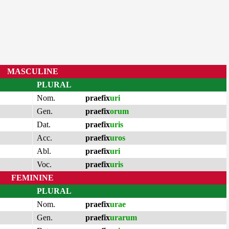
MASCULINE
PLURAL
Nom.
praefix
uri
Gen.
praefix
orum
Dat.
praefix
uris
Acc.
praefix
uros
Abl.
praefix
uri
Voc.
praefix
uris
FEMININE
PLURAL
Nom.
praefix
urae
Gen.
praefix
urarum