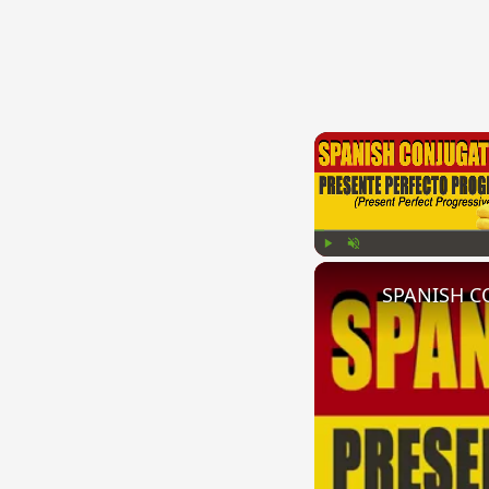
Play
Unmute