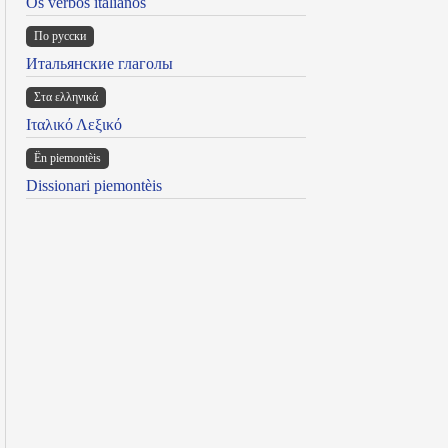
Os verbos italianos
По русски
Итальянские глаголы
Στα ελληνικά
Ιταλικό Λεξικό
Ën piemontèis
Dissionari piemontèis