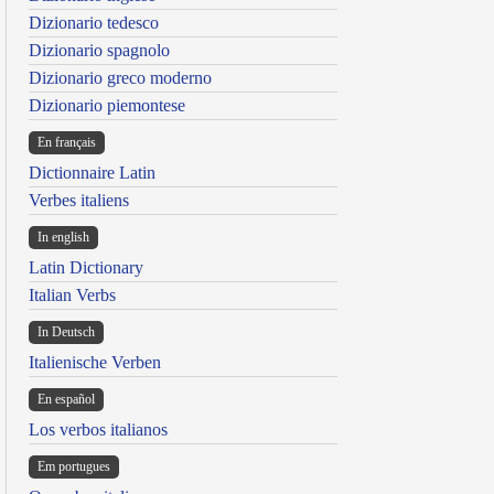
Dizionario tedesco
Dizionario spagnolo
Dizionario greco moderno
Dizionario piemontese
En français
Dictionnaire Latin
Verbes italiens
In english
Latin Dictionary
Italian Verbs
In Deutsch
Italienische Verben
En español
Los verbos italianos
Em portugues