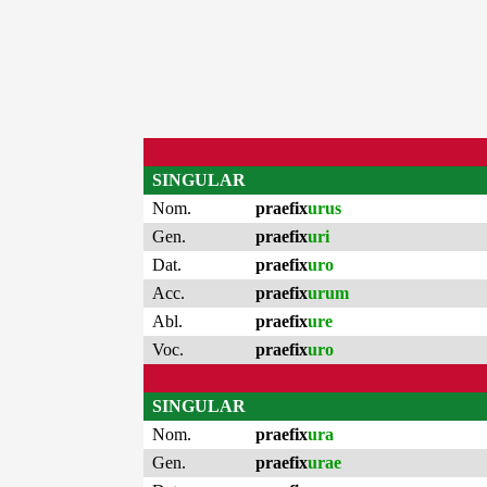
SINGULAR
Nom.
praefix
urus
Gen.
praefix
uri
Dat.
praefix
uro
Acc.
praefix
urum
Abl.
praefix
ure
Voc.
praefix
uro
SINGULAR
Nom.
praefix
ura
Gen.
praefix
urae