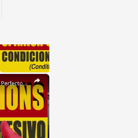
×
SPANISH CONJUGATIONS: Present Perfect Progressive (Presente Perfecto Progresivo)