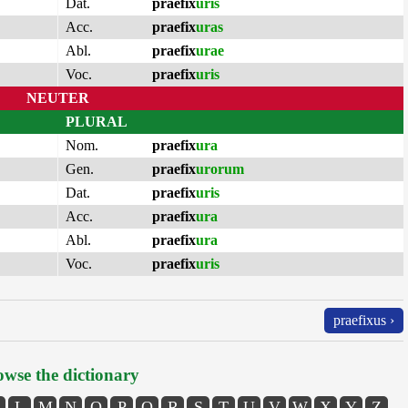
Dat.
praefix
uris
Acc.
praefix
uras
Abl.
praefix
urae
Voc.
praefix
uris
NEUTER
PLURAL
Nom.
praefix
ura
Gen.
praefix
urorum
Dat.
praefix
uris
Acc.
praefix
ura
Abl.
praefix
ura
Voc.
praefix
uris
praefixus ›
wse the dictionary
L
M
N
O
P
Q
R
S
T
U
V
W
X
Y
Z