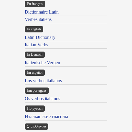
En français
Dictionnaire Latin
Verbes italiens
In english
Latin Dictionary
Italian Verbs
In Deutsch
Italienische Verben
En español
Los verbos italianos
Em portugues
Os verbos italianos
По русски
Итальянские глаголы
Στα ελληνικά