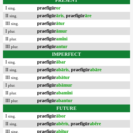
PRESENT
I
praefĭgūr
or
sing.
II
praefĭgūr
āris
,
praefĭgūr
āre
sing.
III
praefĭgūr
ātur
sing.
I
praefĭgūr
āmur
plur.
II
praefĭgūr
amĭni
plur.
III
praefĭgūr
antur
plur.
IMPERFECT
I
praefĭgūr
ābar
sing.
II
praefĭgūr
abāris
,
praefĭgūr
abāre
sing.
III
praefĭgūr
abātur
sing.
I
praefĭgūr
abāmur
plur.
II
praefĭgūr
abamĭni
plur.
III
praefĭgūr
abantur
plur.
FUTURE
I
praefĭgūr
ābor
sing.
II
praefĭgūr
abĕris
,
praefĭgūr
abĕre
sing.
III
praefĭgūr
abĭtur
sing.