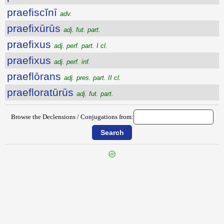
praefiscĭnī
adv.
praefixūrūs
adj. fut. part.
praefixus
adj. perf. part. I cl.
praefixus
adj. perf. inf.
praeflōrans
adj. pres. part. II cl.
praefloratūrūs
adj. fut. part.
Browse the Declensions / Conjugations from:
{{ID:PRAEFIGUROR100}}
---CACHE---