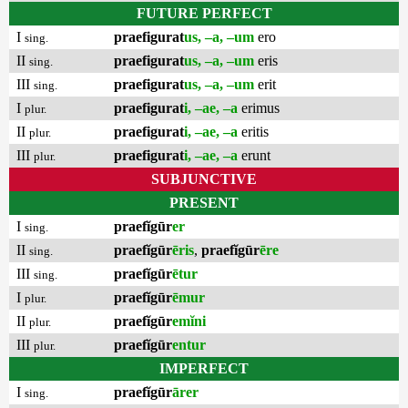
FUTURE PERFECT
I
praefigurat
us, –a, –um
ero
sing.
II
praefigurat
us, –a, –um
eris
sing.
III
praefigurat
us, –a, –um
erit
sing.
I
praefigurat
i, –ae, –a
erimus
plur.
II
praefigurat
i, –ae, –a
eritis
plur.
III
praefigurat
i, –ae, –a
erunt
plur.
SUBJUNCTIVE
PRESENT
I
praefĭgūr
er
sing.
II
praefĭgūr
ēris
,
praefĭgūr
ēre
sing.
III
praefĭgūr
ētur
sing.
I
praefĭgūr
ēmur
plur.
II
praefĭgūr
emĭni
plur.
III
praefĭgūr
entur
plur.
IMPERFECT
I
praefĭgūr
ārer
sing.