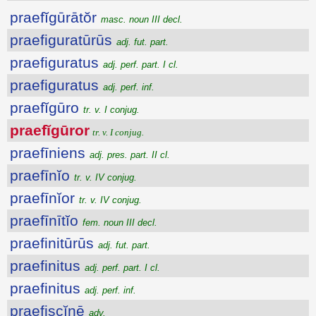
praefĭgūrātŏr
masc. noun III decl.
praefiguratūrūs
adj. fut. part.
praefiguratus
adj. perf. part. I cl.
praefiguratus
adj. perf. inf.
praefĭgūro
tr. v. I conjug.
praefĭgūror
tr. v. I conjug.
praefīniens
adj. pres. part. II cl.
praefīnĭo
tr. v. IV conjug.
praefīnĭor
tr. v. IV conjug.
praefīnītĭo
fem. noun III decl.
praefinitūrūs
adj. fut. part.
praefinitus
adj. perf. part. I cl.
praefinitus
adj. perf. inf.
praefiscĭnē
adv.