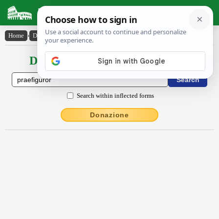
Latin Dictionary
Home
›
Declensions / Conjugations
›
praefĭgūror
Declensions / Conjugations latin
Search within inflected forms
Donazione