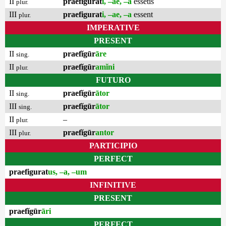
II
praefigurat
i, –ae, –a
essetis
plur.
III
praefigurat
i, –ae, –a
essent
plur.
IMPERATIVE
PRESENT
II
praefĭgūr
āre
sing.
II
praefĭgūr
amĭni
plur.
FUTURO
II
praefĭgūr
ātor
sing.
III
praefĭgūr
ātor
sing.
II
–
plur.
III
praefĭgūr
antor
plur.
PARTICIPIO
PERFECT
praefigurat
us, –a, –um
INFINITIVE
PRESENT
praefĭgūr
āri
PERFECT