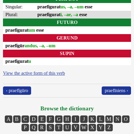
Singular:
praefigurat
us, –a, –um
esse
Plural:
praefigurat
i, –ae, –a
esse
FUTURO
praefigurat
um
esse
GERUND
praefĭgūr
andus, –a, –um
SUPIN
praefigurat
u
View the active form of this verb
‹ praefĭgūro
praefīniens ›
Browse the dictionary
A
B
C
D
E
F
G
H
I
J
K
L
M
N
O
P
Q
R
S
T
U
V
W
X
Y
Z