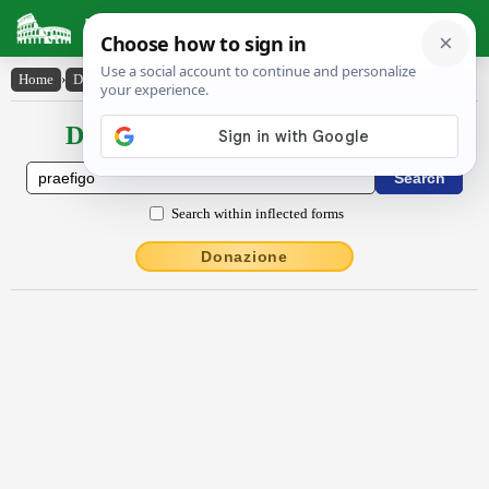
Latin Dictionary
Home
›
Declensions / Conjugations
›
praefīgo
Declensions / Conjugations latin
Search within inflected forms
Donazione