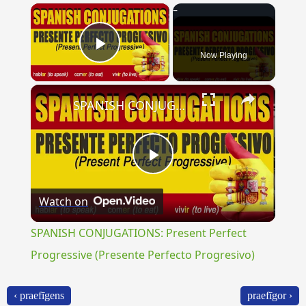
×
Now Playing
Play Video
×
SPANISH CONJUGATIONS: Present Perfect Progressive (Presente Perfecto Progresivo)
Play
Watch on
Video
SPANISH CONJUGATIONS: Present Perfect
Progressive (Presente Perfecto Progresivo)
‹ praefīgens
praefīgor ›