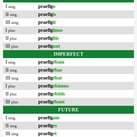
I
praefīg
o
sing.
II
praefīg
is
sing.
III
praefīg
it
sing.
I
praefīg
ĭmus
plur.
II
praefīg
ĭtis
plur.
III
praefīg
unt
plur.
IMPERFECT
I
praefīg
ēbam
sing.
II
praefīg
ēbas
sing.
III
praefīg
ēbat
sing.
I
praefīg
ebāmus
plur.
II
praefīg
ebātis
plur.
III
praefīg
ēbant
plur.
FUTURE
I
praefīg
am
sing.
II
praefīg
es
sing.
III
praefīg
et
sing.