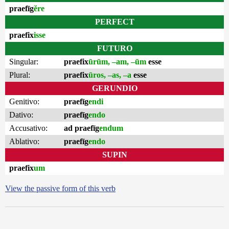
praefīg
ĕre
PERFECT
praefix
isse
FUTURO
Singular:
praefix
ūrūm, –am, –ūm
esse
Plural:
praefix
ūros, –as, –a
esse
GERUNDIO
Genitivo:
praefīg
endi
Dativo:
praefīg
endo
Accusativo:
ad praefīg
endum
Ablativo:
praefīg
endo
SUPIN
praefix
um
View the passive form of this verb