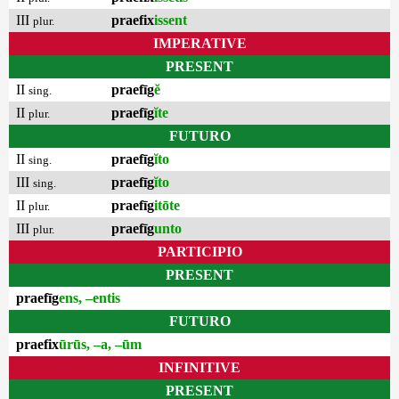
III
praefix
issent
plur.
IMPERATIVE
PRESENT
II
praefīg
ĕ
sing.
II
praefīg
ĭte
plur.
FUTURO
II
praefīg
ĭto
sing.
III
praefīg
ĭto
sing.
II
praefīg
itōte
plur.
III
praefīg
unto
plur.
PARTICIPIO
PRESENT
praefīg
ens, –entis
FUTURO
praefix
ūrūs, –a, –ūm
INFINITIVE
PRESENT