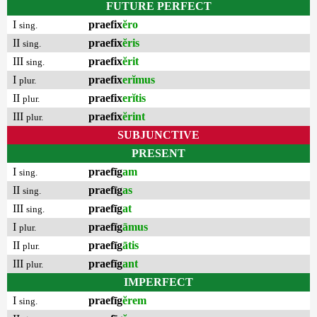
FUTURE PERFECT
I
praefix
ĕro
sing.
II
praefix
ĕris
sing.
III
praefix
ĕrit
sing.
I
praefix
erĭmus
plur.
II
praefix
erĭtis
plur.
III
praefix
ĕrint
plur.
SUBJUNCTIVE
PRESENT
I
praefīg
am
sing.
II
praefīg
as
sing.
III
praefīg
at
sing.
I
praefīg
āmus
plur.
II
praefīg
ātis
plur.
III
praefīg
ant
plur.
IMPERFECT
I
praefīg
ĕrem
sing.