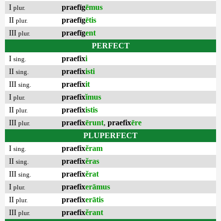
I
praefīg
ēmus
plur.
II
praefīg
ētis
plur.
III
praefīg
ent
plur.
PERFECT
I
praefix
i
sing.
II
praefix
isti
sing.
III
praefix
it
sing.
I
praefix
ĭmus
plur.
II
praefix
istis
plur.
III
praefix
ērunt
,
praefix
ēre
plur.
PLUPERFECT
I
praefix
ĕram
sing.
II
praefix
ĕras
sing.
III
praefix
ĕrat
sing.
I
praefix
erāmus
plur.
II
praefix
erātis
plur.
III
praefix
ĕrant
plur.