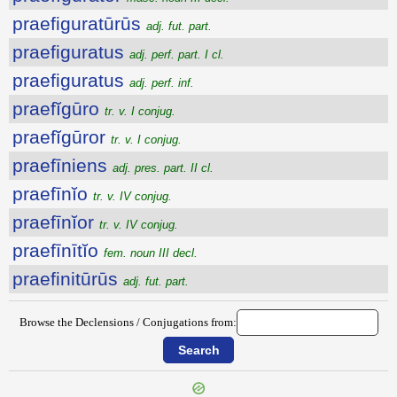
praefiguratūrūs
adj. fut. part.
praefiguratus
adj. perf. part. I cl.
praefiguratus
adj. perf. inf.
praefĭgūro
tr. v. I conjug.
praefĭgūror
tr. v. I conjug.
praefīniens
adj. pres. part. II cl.
praefīnĭo
tr. v. IV conjug.
praefīnĭor
tr. v. IV conjug.
praefīnītĭo
fem. noun III decl.
praefinitūrūs
adj. fut. part.
Browse the Declensions / Conjugations from: