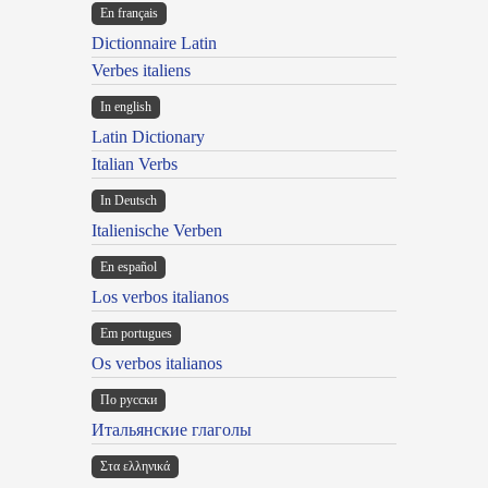
En français
Dictionnaire Latin
Verbes italiens
In english
Latin Dictionary
Italian Verbs
In Deutsch
Italienische Verben
En español
Los verbos italianos
Em portugues
Os verbos italianos
По русски
Итальянские глаголы
Στα ελληνικά