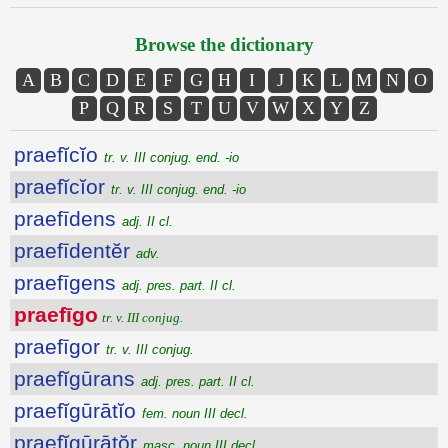
Browse the dictionary
A
B
C
D
E
F
G
H
I
J
K
L
M
N
O
P
Q
R
S
T
U
V
W
X
Y
Z
praefĭcĭo
tr. v. III conjug. end. -io
praefĭcĭor
tr. v. III conjug. end. -io
praefīdens
adj. II cl.
praefīdentĕr
adv.
praefīgens
adj. pres. part. II cl.
praefīgo
tr. v. III conjug.
praefīgor
tr. v. III conjug.
praefĭgūrans
adj. pres. part. II cl.
praefĭgūrātĭo
fem. noun III decl.
praefĭgūrātŏr
masc. noun III decl.