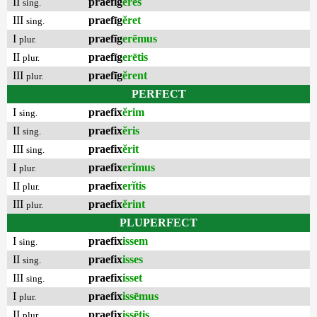
II
praefīg
ĕres
sing.
III
praefīg
ĕret
sing.
I
praefīg
erēmus
plur.
II
praefīg
erētis
plur.
III
praefīg
ĕrent
plur.
PERFECT
I
praefix
ĕrim
sing.
II
praefix
ĕris
sing.
III
praefix
ĕrit
sing.
I
praefix
erĭmus
plur.
II
praefix
erĭtis
plur.
III
praefix
ĕrint
plur.
PLUPERFECT
I
praefix
issem
sing.
II
praefix
isses
sing.
III
praefix
isset
sing.
I
praefix
issēmus
plur.
II
praefix
issētis
plur.