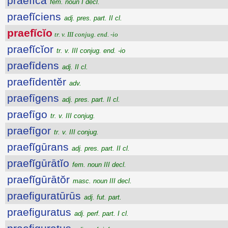
praefĭca
fem. noun I decl.
praefĭciens
adj. pres. part. II cl.
praefĭcĭo
tr. v. III conjug. end. -io
praefĭcĭor
tr. v. III conjug. end. -io
praefīdens
adj. II cl.
praefīdentĕr
adv.
praefīgens
adj. pres. part. II cl.
praefīgo
tr. v. III conjug.
praefīgor
tr. v. III conjug.
praefĭgūrans
adj. pres. part. II cl.
praefĭgūrātĭo
fem. noun III decl.
praefĭgūrātŏr
masc. noun III decl.
praefiguratūrūs
adj. fut. part.
praefiguratus
adj. perf. part. I cl.