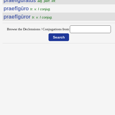
praefiguratus
adj. perf. inf.
praefĭgūro
tr. v. I conjug.
praefĭgūror
tr. v. I conjug.
Browse the Declensions / Conjugations from: