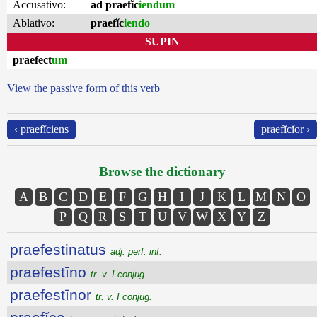
Accusativo:
ad praefĭc
iendum
Ablativo:
praefĭc
iendo
SUPIN
praefect
um
View the passive form of this verb
‹ praefĭciens
praefĭcĭor ›
Browse the dictionary
A
B
C
D
E
F
G
H
I
J
K
L
M
N
O
P
Q
R
S
T
U
V
W
X
Y
Z
praefestinatus
adj. perf. inf.
praefestīno
tr. v. I conjug.
praefestīnor
tr. v. I conjug.