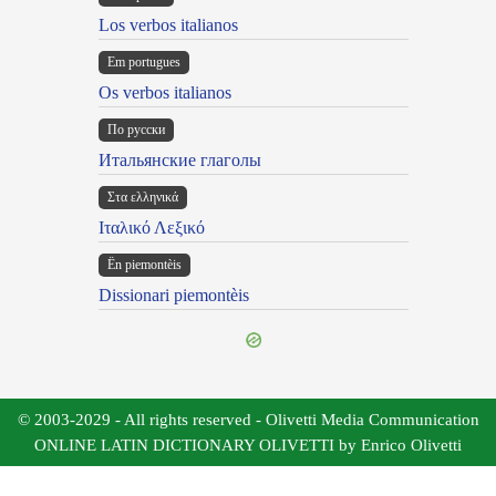
Los verbos italianos
Em portugues
Os verbos italianos
По русски
Итальянские глаголы
Στα ελληνικά
Ιταλικό Λεξικό
Ën piemontèis
Dissionari piemontèis
© 2003-2029 - All rights reserved - Olivetti Media Communication
ONLINE LATIN DICTIONARY OLIVETTI by Enrico Olivetti