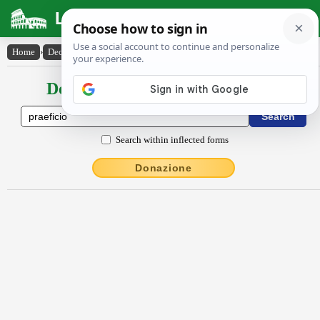
Latin Dictionary
Home
›
Declensions / Conjugations
›
praefĭcĭo
Declensions / Conjugations latin
Search within inflected forms
Donazione