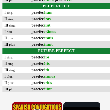
PLUPERFECT
I
praefec
ĕram
sing.
II
praefec
ĕras
sing.
III
praefec
ĕrat
sing.
I
praefec
erāmus
plur.
II
praefec
erātis
plur.
III
praefec
ĕrant
plur.
FUTURE PERFECT
I
praefec
ĕro
sing.
II
praefec
ĕris
sing.
III
praefec
ĕrit
sing.
I
praefec
erĭmus
plur.
II
praefec
erĭtis
plur.
III
praefec
ĕrint
plur.
×