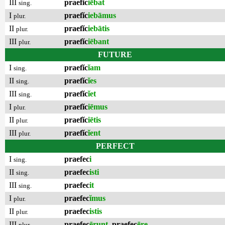
III
praefĭc
iēbat
sing.
I
praefĭc
iebāmus
plur.
II
praefĭc
iebātis
plur.
III
praefĭc
iēbant
plur.
FUTURE
I
praefĭc
ĭam
sing.
II
praefĭc
ĭes
sing.
III
praefĭc
ĭet
sing.
I
praefĭc
iēmus
plur.
II
praefĭc
iētis
plur.
III
praefĭc
ĭent
plur.
PERFECT
I
praefec
i
sing.
II
praefec
isti
sing.
III
praefec
it
sing.
I
praefec
ĭmus
plur.
II
praefec
istis
plur.
III
praefec
ērunt
,
praefec
ēre
plur.