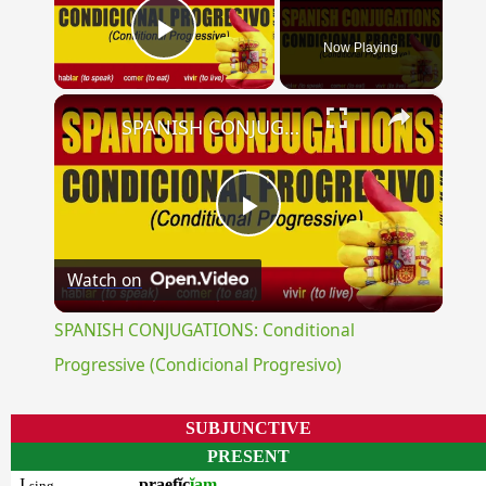
Now Playing
Play Video
×
SPANISH CONJUGATIONS: Conditional Progressive (Condicional Progresivo)
Play
Watch on
Video
SPANISH CONJUGATIONS: Conditional
Progressive (Condicional Progresivo)
SUBJUNCTIVE
PRESENT
I
praefĭc
ĭam
sing.