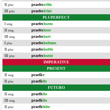
II
praefec
erĭtis
plur.
III
praefec
ĕrint
plur.
PLUPERFECT
I
praefec
issem
sing.
II
praefec
isses
sing.
III
praefec
isset
sing.
I
praefec
issēmus
plur.
II
praefec
issētis
plur.
III
praefec
issent
plur.
IMPERATIVE
PRESENT
II
praefĭc
e
sing.
II
praefĭc
ĭte
plur.
FUTURO
II
praefĭc
ĭto
sing.
III
praefĭc
ĭto
sing.
II
praefĭc
itōte
plur.