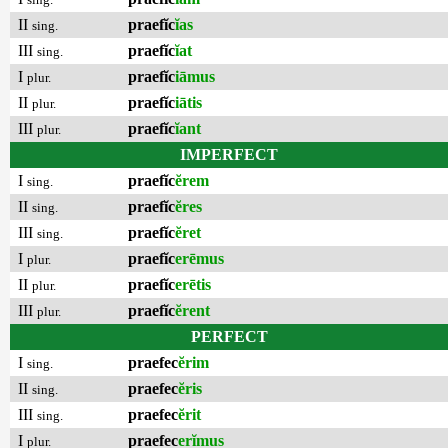
II
praefĭc
ĭas
sing.
III
praefĭc
ĭat
sing.
I
praefĭc
iāmus
plur.
II
praefĭc
iātis
plur.
III
praefĭc
ĭant
plur.
IMPERFECT
I
praefĭc
ĕrem
sing.
II
praefĭc
ĕres
sing.
III
praefĭc
ĕret
sing.
I
praefĭc
erēmus
plur.
II
praefĭc
erētis
plur.
III
praefĭc
ĕrent
plur.
PERFECT
I
praefec
ĕrim
sing.
II
praefec
ĕris
sing.
III
praefec
ĕrit
sing.
I
praefec
erĭmus
plur.