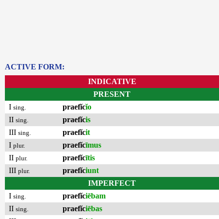
ACTIVE FORM:
INDICATIVE
PRESENT
I
praefĭc
ĭo
sing.
II
praefĭc
is
sing.
III
praefĭc
it
sing.
I
praefĭc
īmus
plur.
II
praefĭc
ītis
plur.
III
praefĭc
iunt
plur.
IMPERFECT
I
praefĭc
iēbam
sing.
II
praefĭc
iēbas
sing.