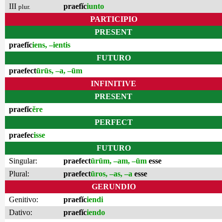
III
praefĭc
iunto
plur.
PARTICIPIO
PRESENT
praefĭc
iens, –ientis
FUTURO
praefect
ūrūs, –a, –ūm
INFINITIVE
PRESENT
praefĭc
ĕre
PERFECT
praefec
isse
FUTURO
Singular:
praefect
ūrūm, –am, –ūm
esse
Plural:
praefect
ūros, –as, –a
esse
GERUNDIO
Genitivo:
praefĭc
iendi
Dativo:
praefĭc
iendo