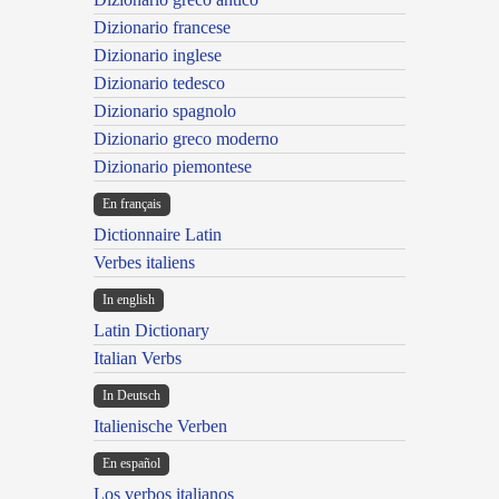
Dizionario francese
Dizionario inglese
Dizionario tedesco
Dizionario spagnolo
Dizionario greco moderno
Dizionario piemontese
En français
Dictionnaire Latin
Verbes italiens
In english
Latin Dictionary
Italian Verbs
In Deutsch
Italienische Verben
En español
Los verbos italianos