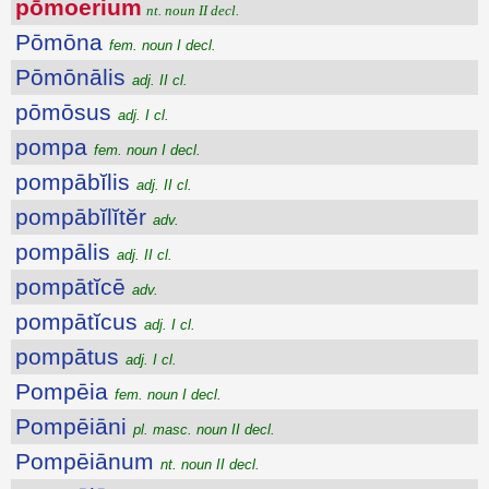
pōmoerium
nt. noun II decl.
Pōmōna
fem. noun I decl.
Pōmōnālis
adj. II cl.
pōmōsus
adj. I cl.
pompa
fem. noun I decl.
pompābĭlis
adj. II cl.
pompābĭlĭtĕr
adv.
pompālis
adj. II cl.
pompātĭcē
adv.
pompātĭcus
adj. I cl.
pompātus
adj. I cl.
Pompēia
fem. noun I decl.
Pompēiāni
pl. masc. noun II decl.
Pompēiānum
nt. noun II decl.