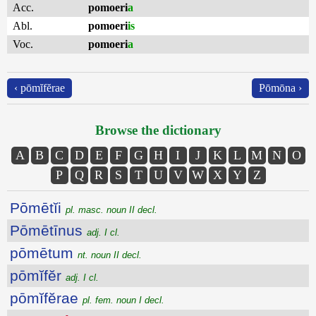
Acc.
pomoeri
a
Abl.
pomoeri
is
Voc.
pomoeri
a
‹ pōmĭfĕrae
Pōmōna ›
Browse the dictionary
A
B
C
D
E
F
G
H
I
J
K
L
M
N
O
P
Q
R
S
T
U
V
W
X
Y
Z
Pōmētĭi
pl. masc. noun II decl.
Pōmētīnus
adj. I cl.
pōmētum
nt. noun II decl.
pōmĭfĕr
adj. I cl.
pōmĭfĕrae
pl. fem. noun I decl.