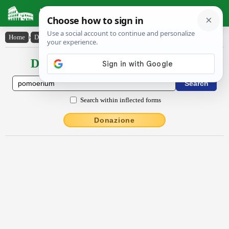
Latin Dictionary
Home
›
Declensions / Conjugations
›
pōmoerium
Declensions / Conjugations latin
Search within inflected forms
Donazione