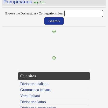
Pompēiānus
adj. I cl.
Browse the Declensions / Conjugations from:
{{ID:POMOERIUM100}}
---CACHE---
Our sites
Dizionario italiano
Grammatica italiana
Verbi Italiani
Dizionario latino
Dizionario greco antico