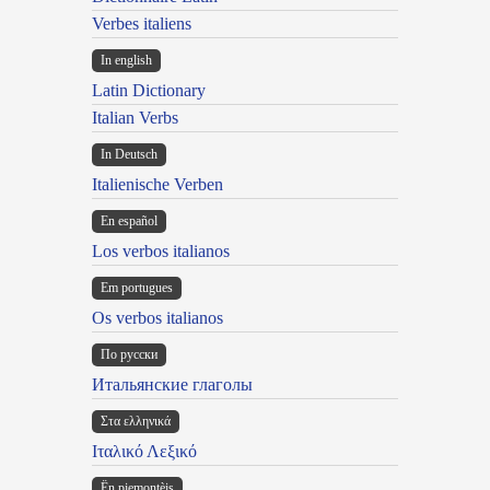
Verbes italiens
In english
Latin Dictionary
Italian Verbs
In Deutsch
Italienische Verben
En español
Los verbos italianos
Em portugues
Os verbos italianos
По русски
Итальянские глаголы
Στα ελληνικά
Ιταλικό Λεξικό
Ën piemontèis