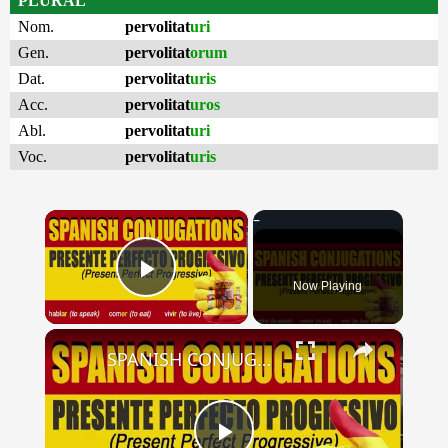
PLURAL
Nom.
pervolitat
uri
Gen.
pervolitat
orum
Dat.
pervolitat
uris
Acc.
pervolitat
uros
Abl.
pervolitat
uri
Voc.
pervolitat
uris
×
Now Playing
Play Video
×
SPANISH CONJUGATIONS: Present Perfect Progressive (Presente Perfecto Progresivo)