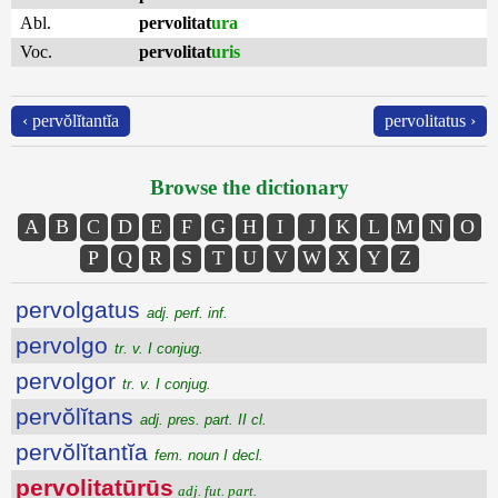
Abl.
pervolitat
ura
Voc.
pervolitat
uris
‹ pervŏlĭtantĭa
pervolitatus ›
Browse the dictionary
A
B
C
D
E
F
G
H
I
J
K
L
M
N
O
P
Q
R
S
T
U
V
W
X
Y
Z
pervolgatus
adj. perf. inf.
pervolgo
tr. v. I conjug.
pervolgor
tr. v. I conjug.
pervŏlĭtans
adj. pres. part. II cl.
pervŏlĭtantĭa
fem. noun I decl.
pervolitatūrūs
adj. fut. part.