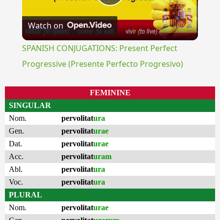
Play
Watch on
Video
SPANISH CONJUGATIONS: Present Perfect
Progressive (Presente Perfecto Progresivo)
FEMININE
SINGULAR
Nom.
pervolitat
ura
Gen.
pervolitat
urae
Dat.
pervolitat
urae
Acc.
pervolitat
uram
Abl.
pervolitat
ura
Voc.
pervolitat
ura
PLURAL
Nom.
pervolitat
urae