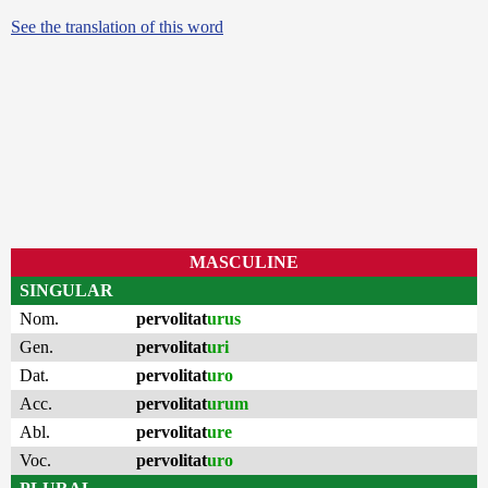
See the translation of this word
MASCULINE
SINGULAR
Nom.
pervolitat
urus
Gen.
pervolitat
uri
Dat.
pervolitat
uro
Acc.
pervolitat
urum
Abl.
pervolitat
ure
Voc.
pervolitat
uro