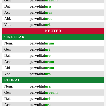
Gen.
pervolitat
urarum
Dat.
pervolitat
uris
Acc.
pervolitat
uras
Abl.
pervolitat
urae
Voc.
pervolitat
uris
NEUTER
SINGULAR
Nom.
pervolitat
urum
Gen.
pervolitat
uri
Dat.
pervolitat
uro
Acc.
pervolitat
urum
Abl.
pervolitat
urum
Voc.
pervolitat
uro
PLURAL
Nom.
pervolitat
ura
Gen.
pervolitat
urorum
Dat.
pervolitat
uris
Acc.
pervolitat
ura