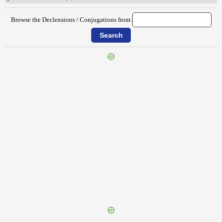
Browse the Declensions / Conjugations from:
{{ID:PERVOLITATURUS100}}
---CACHE---