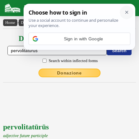
Latin Dictionary
Home
›
Declensions / Conjugations
›
pervolitatūrūs
Declensions / Conjugations latin
Sign in with Google
Search within inflected forms
Donazione
pervolitatūrūs
adjective future participle