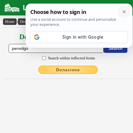
Latin Dictionary
Home
›
Declensions / Conjugations
›
pervolgo
Declensions / Conjugations latin
Search within inflected forms
Donazione