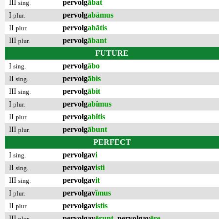
III
pervolg
ābat
sing.
I
pervolg
abāmus
plur.
II
pervolg
abātis
plur.
III
pervolg
ābant
plur.
FUTURE
I
pervolg
ābo
sing.
II
pervolg
ābis
sing.
III
pervolg
ābit
sing.
I
pervolg
abĭmus
plur.
II
pervolg
abĭtis
plur.
III
pervolg
ābunt
plur.
PERFECT
I
pervolgav
i
sing.
II
pervolgav
isti
sing.
III
pervolgav
it
sing.
I
pervolgav
ĭmus
plur.
II
pervolgav
istis
plur.
III
pervolgav
ērunt
,
pervolgav
ēre
plur.