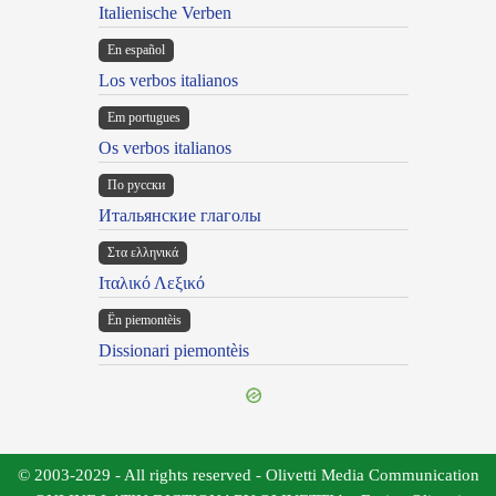
Italienische Verben
En español
Los verbos italianos
Em portugues
Os verbos italianos
По русски
Итальянские глаголы
Στα ελληνικά
Ιταλικό Λεξικό
Ën piemontèis
Dissionari piemontèis
© 2003-2029 - All rights reserved - Olivetti Media Communication