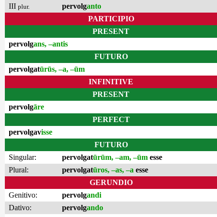
III
pervolg
anto
plur.
PARTICIPIO
PRESENT
pervolg
ans, –antis
FUTURO
pervolgat
ūrūs, –a, –ūm
INFINITIVE
PRESENT
pervolg
āre
PERFECT
pervolgav
isse
FUTURO
Singular:
pervolgat
ūrūm, –am, –ūm
esse
Plural:
pervolgat
ūros, –as, –a
esse
GERUNDIO
Genitivo:
pervolg
andi
Dativo:
pervolg
ando