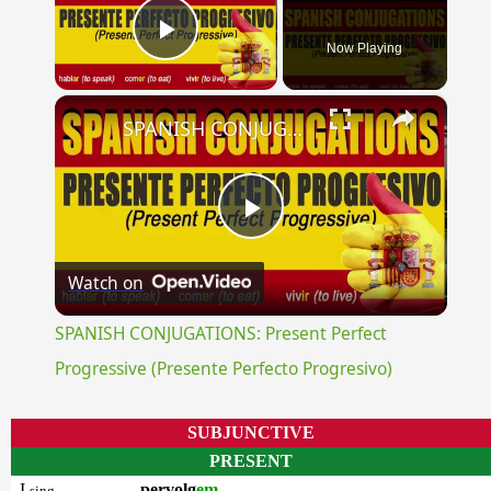
Now Playing
Play Video
×
SPANISH CONJUGATIONS: Present Perfect Progressive (Presente Perfecto Progresivo)
Play
Watch on
Video
SPANISH CONJUGATIONS: Present Perfect
Progressive (Presente Perfecto Progresivo)
SUBJUNCTIVE
PRESENT
I
pervolg
em
sing.