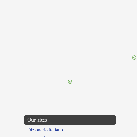
{{ID:PERVOLGO100}}
---CACHE---
Our sites
Dizionario italiano