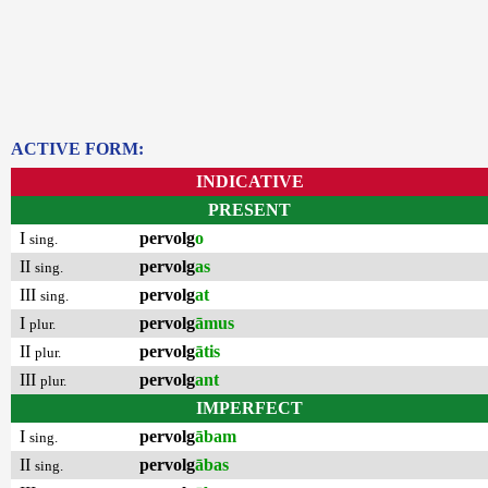
ACTIVE FORM:
INDICATIVE
PRESENT
I
pervolg
o
sing.
II
pervolg
as
sing.
III
pervolg
at
sing.
I
pervolg
āmus
plur.
II
pervolg
ātis
plur.
III
pervolg
ant
plur.
IMPERFECT
I
pervolg
ābam
sing.
II
pervolg
ābas
sing.