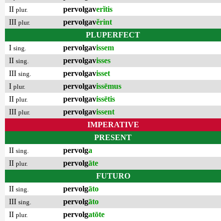
II
pervolgav
erĭtis
plur.
III
pervolgav
ĕrint
plur.
PLUPERFECT
I
pervolgav
issem
sing.
II
pervolgav
isses
sing.
III
pervolgav
isset
sing.
I
pervolgav
issēmus
plur.
II
pervolgav
issētis
plur.
III
pervolgav
issent
plur.
IMPERATIVE
PRESENT
II
pervolg
a
sing.
II
pervolg
āte
plur.
FUTURO
II
pervolg
āto
sing.
III
pervolg
āto
sing.
II
pervolg
atōte
plur.