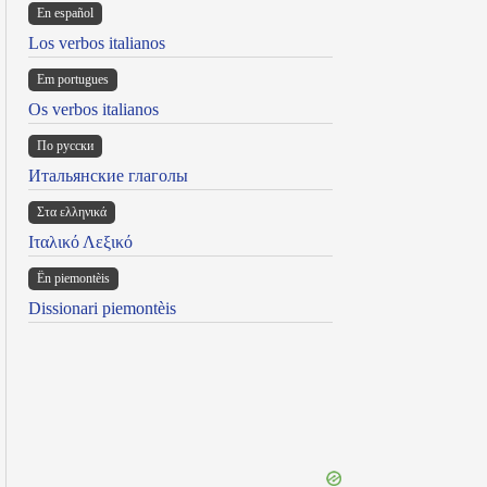
En español
Los verbos italianos
Em portugues
Os verbos italianos
По русски
Итальянские глаголы
Στα ελληνικά
Ιταλικό Λεξικό
Ën piemontèis
Dissionari piemontèis