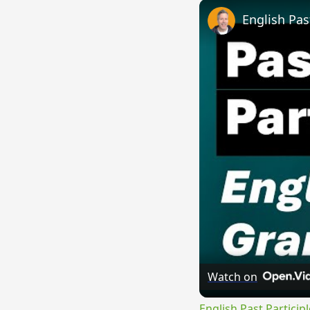
English Pas
Watch on
English Past Particip