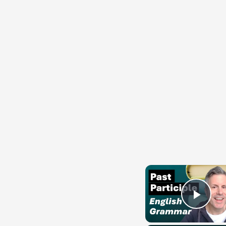
{{ID:PERDEPSENS100}}
---CACHE---
Play