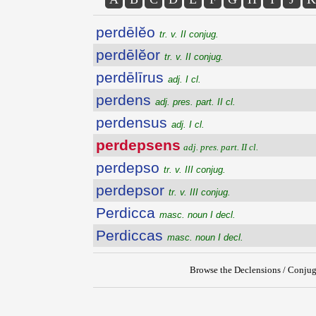
perdēlĕo
tr. v. II conjug.
perdēlĕor
tr. v. II conjug.
perdēlīrus
adj. I cl.
perdens
adj. pres. part. II cl.
perdensus
adj. I cl.
perdepsens
adj. pres. part. II cl.
perdepso
tr. v. III conjug.
perdepsor
tr. v. III conjug.
Perdicca
masc. noun I decl.
Perdiccas
masc. noun I decl.
Browse the Declensions / Conjug