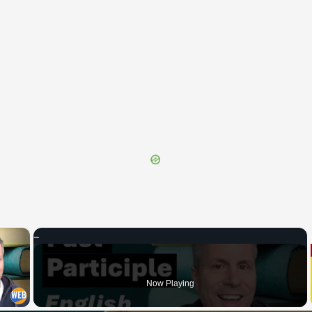
×
 Video
Now Playing