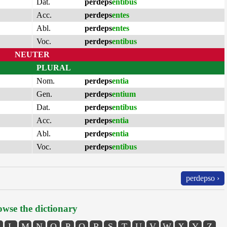
Dat.
perdeps
entibus
Acc.
perdeps
entes
Abl.
perdeps
entes
Voc.
perdeps
entibus
NEUTER
PLURAL
Nom.
perdeps
entia
Gen.
perdeps
entium
Dat.
perdeps
entibus
Acc.
perdeps
entia
Abl.
perdeps
entia
Voc.
perdeps
entibus
perdepso ›
wse the dictionary
L
M
N
O
P
Q
R
S
T
U
V
W
X
Y
Z