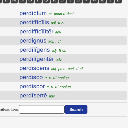
perdīcĭum
nt. noun II decl.
perdiffĭcĭlis
adj. II cl.
perdiffĭcĭlĭtĕr
adv.
perdignus
adj. I cl.
perdīlĭgens
adj. II cl.
perdīlĭgentĕr
adv.
perdiscens
adj. pres. part. II cl.
perdisco
tr. v. III conjug.
perdiscor
tr. v. III conjug.
perdĭsertē
adv.
ations from: