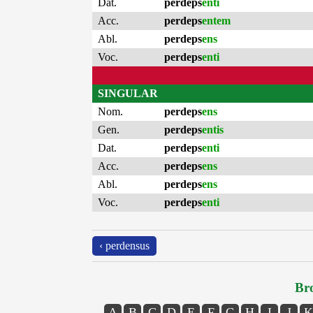
Dat.
perdeps
enti
Acc.
perdeps
entem
Abl.
perdeps
ens
Voc.
perdeps
enti
SINGULAR
Nom.
perdeps
ens
Gen.
perdeps
entis
Dat.
perdeps
enti
Acc.
perdeps
ens
Abl.
perdeps
ens
Voc.
perdeps
enti
‹ perdensus
Bro
A
B
C
D
E
F
G
H
I
J
K