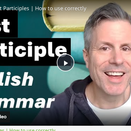
t Participles | How to use correctly
Play
Video
les | How to use correctly