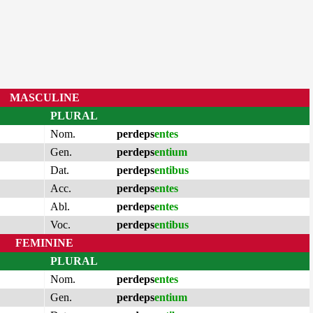
MASCULINE
PLURAL
Nom.
perdeps
entes
Gen.
perdeps
entium
Dat.
perdeps
entibus
Acc.
perdeps
entes
Abl.
perdeps
entes
Voc.
perdeps
entibus
FEMININE
PLURAL
Nom.
perdeps
entes
Gen.
perdeps
entium