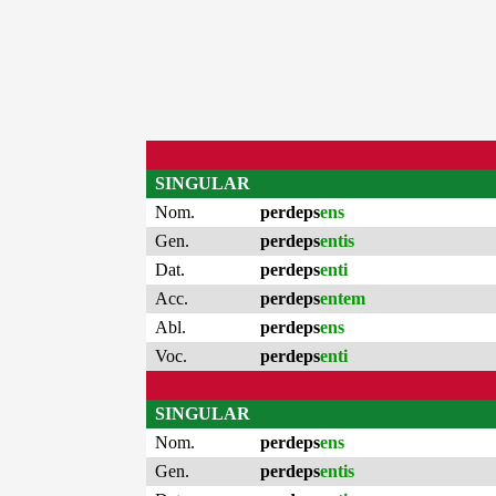
SINGULAR
Nom.
perdeps
ens
Gen.
perdeps
entis
Dat.
perdeps
enti
Acc.
perdeps
entem
Abl.
perdeps
ens
Voc.
perdeps
enti
SINGULAR
Nom.
perdeps
ens
Gen.
perdeps
entis