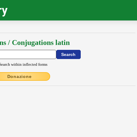
ry
ns / Conjugations latin
Search within inflected forms
Donazione