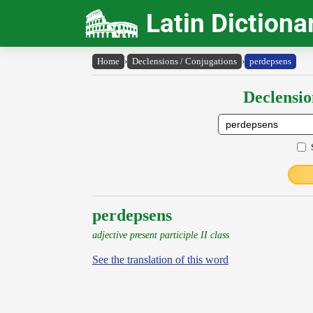
Latin Dictiona
Home
›
Declensions / Conjugations
›
perdepsens
Declensio
perdepsens
adjective present participle II class
See the translation of this word