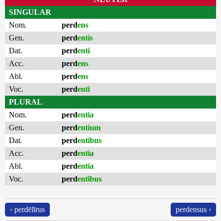
SINGULAR
Nom.
perd
ens
Gen.
perd
entis
Dat.
perd
enti
Acc.
perd
ens
Abl.
perd
ens
Voc.
perd
enti
PLURAL
Nom.
perd
entia
Gen.
perd
entium
Dat.
perd
entibus
Acc.
perd
entia
Abl.
perd
entia
Voc.
perd
entibus
‹ perdēlīrus
perdensus ›