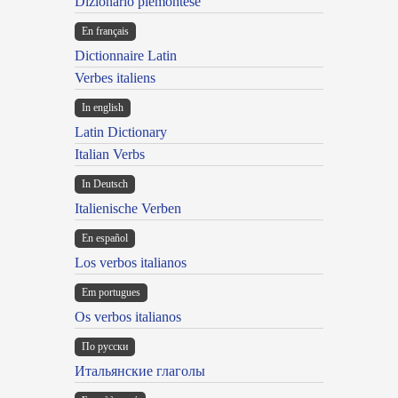
Dizionario piemontese
En français
Dictionnaire Latin
Verbes italiens
In english
Latin Dictionary
Italian Verbs
In Deutsch
Italienische Verben
En español
Los verbos italianos
Em portugues
Os verbos italianos
По русски
Итальянские глаголы