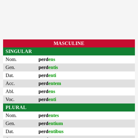
MASCULINE
SINGULAR
Nom.
perd
ens
Gen.
perd
entis
Dat.
perd
enti
Acc.
perd
entem
Abl.
perd
ens
Voc.
perd
enti
PLURAL
Nom.
perd
entes
Gen.
perd
entium
Dat.
perd
entibus