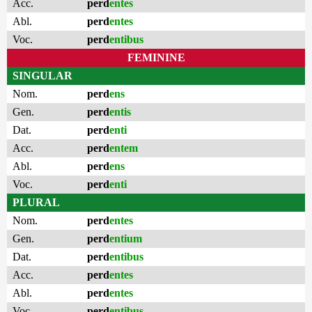
Acc.
perd
entes
Abl.
perd
entes
Voc.
perd
entibus
FEMININE
SINGULAR
Nom.
perd
ens
Gen.
perd
entis
Dat.
perd
enti
Acc.
perd
entem
Abl.
perd
ens
Voc.
perd
enti
PLURAL
Nom.
perd
entes
Gen.
perd
entium
Dat.
perd
entibus
Acc.
perd
entes
Abl.
perd
entes
Voc.
perd
entibus