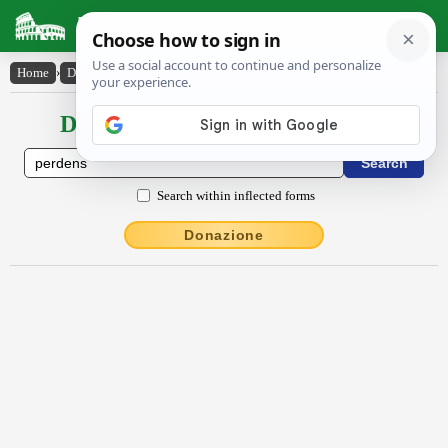
Latin Dictionary
Home
›
Declensions / Conjugations
›
perdens
Declensions / Conjugations latin
Search within inflected forms
Donazione