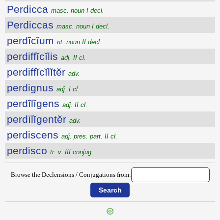
Perdicca
masc. noun I decl.
Perdiccas
masc. noun I decl.
perdīcĭum
nt. noun II decl.
perdiffĭcĭlis
adj. II cl.
perdiffĭcĭlĭtĕr
adv.
perdignus
adj. I cl.
perdīlĭgens
adj. II cl.
perdīlĭgentĕr
adv.
perdiscens
adj. pres. part. II cl.
perdisco
tr. v. III conjug.
Browse the Declensions / Conjugations from: