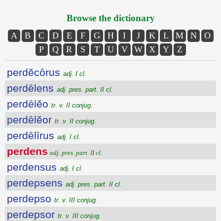
Browse the dictionary
A
B
C
D
E
F
G
H
I
J
K
L
M
N
O
P
Q
R
S
T
U
V
W
X
Y
Z
perdĕcōrus
adj. I cl.
perdēlens
adj. pres. part. II cl.
perdēlĕo
tr. v. II conjug.
perdēlĕor
tr. v. II conjug.
perdēlīrus
adj. I cl.
perdens
adj. pres. part. II cl.
perdensus
adj. I cl.
perdepsens
adj. pres. part. II cl.
perdepso
tr. v. III conjug.
perdepsor
tr. v. III conjug.