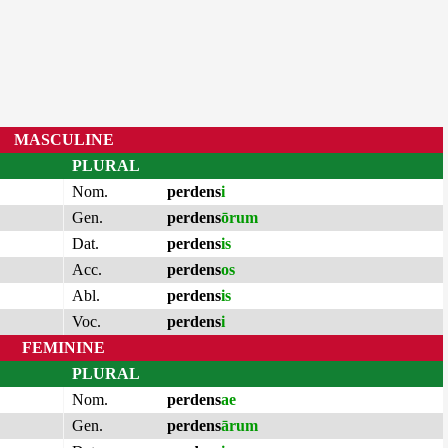
MASCULINE
PLURAL
Nom.
perdens
i
Gen.
perdens
ōrum
Dat.
perdens
is
Acc.
perdens
os
Abl.
perdens
is
Voc.
perdens
i
FEMININE
PLURAL
Nom.
perdens
ae
Gen.
perdens
ārum