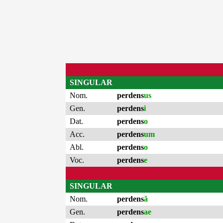
SINGULAR
Nom.
perdens
us
Gen.
perdens
i
Dat.
perdens
o
Acc.
perdens
um
Abl.
perdens
o
Voc.
perdens
e
SINGULAR
Nom.
perdens
ă
Gen.
perdens
ae