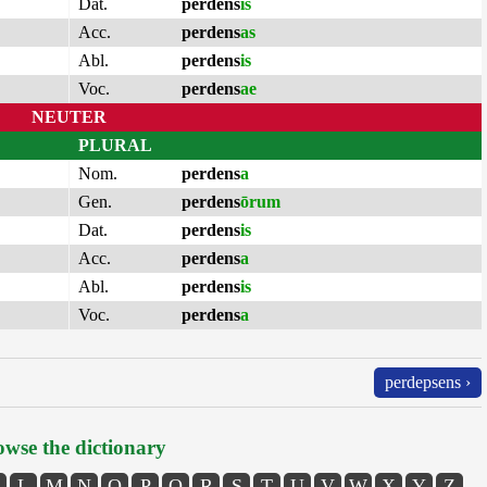
Dat.
perdens
is
Acc.
perdens
as
Abl.
perdens
is
Voc.
perdens
ae
NEUTER
PLURAL
Nom.
perdens
a
Gen.
perdens
ōrum
Dat.
perdens
is
Acc.
perdens
a
Abl.
perdens
is
Voc.
perdens
a
perdepsens ›
wse the dictionary
L
M
N
O
P
Q
R
S
T
U
V
W
X
Y
Z