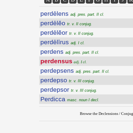
perdēlens
adj. pres. part. II cl.
perdēlĕo
tr. v. II conjug.
perdēlĕor
tr. v. II conjug.
perdēlīrus
adj. I cl.
perdens
adj. pres. part. II cl.
perdensus
adj. I cl.
perdepsens
adj. pres. part. II cl.
perdepso
tr. v. III conjug.
perdepsor
tr. v. III conjug.
Perdicca
masc. noun I decl.
Browse the Declensions / Conjug