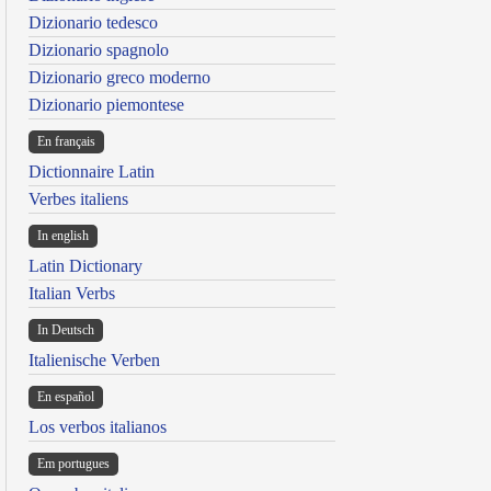
Dizionario tedesco
Dizionario spagnolo
Dizionario greco moderno
Dizionario piemontese
En français
Dictionnaire Latin
Verbes italiens
In english
Latin Dictionary
Italian Verbs
In Deutsch
Italienische Verben
En español
Los verbos italianos
Em portugues