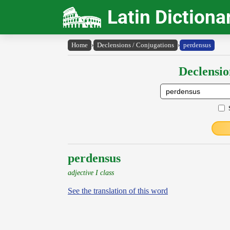
Latin Dictiona
Home
›
Declensions / Conjugations
›
perdensus
Declensio
perdensus
adjective I class
See the translation of this word