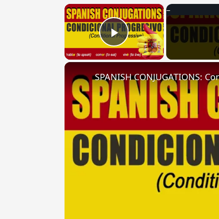
×
Play Video