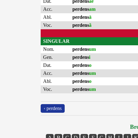
Dat.
perdens
ae
Acc.
perdens
am
Abl.
perdens
ā
Voc.
perdens
ă
SINGULAR
Nom.
perdens
um
Gen.
perdens
i
Dat.
perdens
o
Acc.
perdens
um
Abl.
perdens
o
Voc.
perdens
um
‹ perdens
Bro
A
B
C
D
E
F
G
H
I
J
K