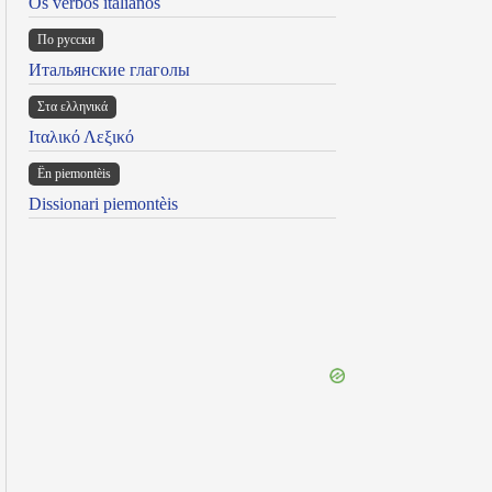
Os verbos italianos
По русски
Итальянские глаголы
Στα ελληνικά
Ιταλικό Λεξικό
Ën piemontèis
Dissionari piemontèis