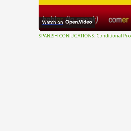
Watch on
SPANISH CONJUGATIONS: Conditional Prog
{{ID:PERDENSUS100}}
---CACHE---