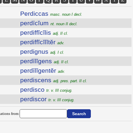
Perdiccas
masc. noun I decl.
perdīcĭum
nt. noun II decl.
perdiffĭcĭlis
adj. II cl.
perdiffĭcĭlĭtĕr
adv.
perdignus
adj. I cl.
perdīlĭgens
adj. II cl.
perdīlĭgentĕr
adv.
perdiscens
adj. pres. part. II cl.
perdisco
tr. v. III conjug.
perdiscor
tr. v. III conjug.
ations from: