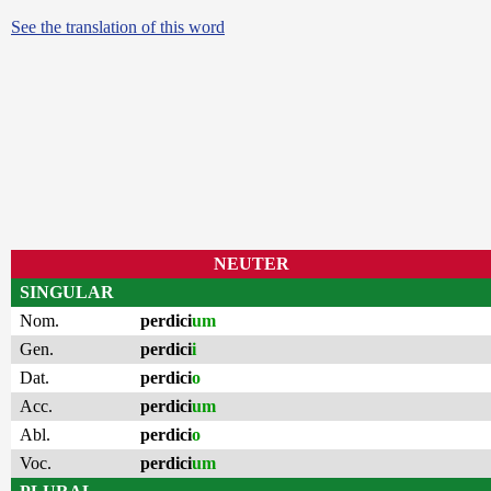
See the translation of this word
NEUTER
SINGULAR
Nom.
perdici
um
Gen.
perdici
i
Dat.
perdici
o
Acc.
perdici
um
Abl.
perdici
o
Voc.
perdici
um