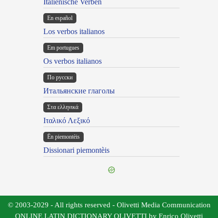
Italienische Verben
En español
Los verbos italianos
Em portugues
Os verbos italianos
По русски
Итальянские глаголы
Στα ελληνικά
Ιταλικό Λεξικό
Ën piemontèis
Dissionari piemontèis
© 2003-2029 - All rights reserved - Olivetti Media Communication
ONLINE LATIN DICTIONARY OLIVETTI by Enrico Olivetti