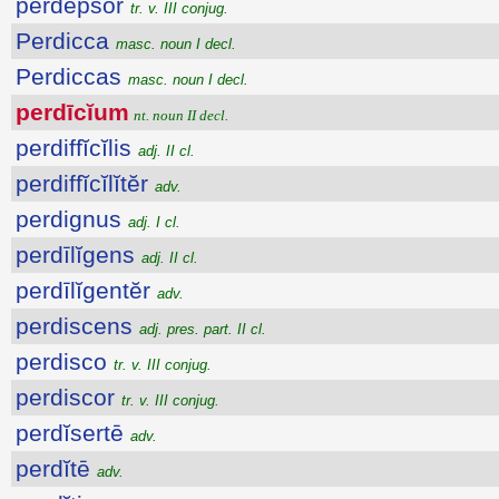
perdepsor
tr. v. III conjug.
Perdicca
masc. noun I decl.
Perdiccas
masc. noun I decl.
perdīcĭum
nt. noun II decl.
perdiffĭcĭlis
adj. II cl.
perdiffĭcĭlĭtĕr
adv.
perdignus
adj. I cl.
perdīlĭgens
adj. II cl.
perdīlĭgentĕr
adv.
perdiscens
adj. pres. part. II cl.
perdisco
tr. v. III conjug.
perdiscor
tr. v. III conjug.
perdĭsertē
adv.
perdĭtē
adv.