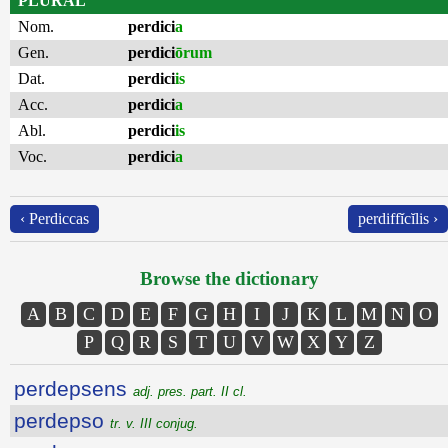
PLURAL
Nom.
perdici
a
Gen.
perdici
ōrum
Dat.
perdici
is
Acc.
perdici
a
Abl.
perdici
is
Voc.
perdici
a
‹ Perdiccas
perdiffĭcĭlis ›
Browse the dictionary
A
B
C
D
E
F
G
H
I
J
K
L
M
N
O
P
Q
R
S
T
U
V
W
X
Y
Z
perdepsens
adj. pres. part. II cl.
perdepso
tr. v. III conjug.