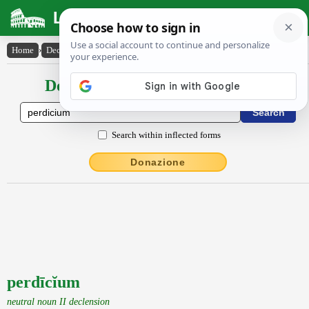
Latin Dictionary
Home
›
Declensions / Conjugations
›
perdīcĭum
Declensions / Conjugations latin
Search within inflected forms
Donazione
perdīcĭum
neutral noun II declension