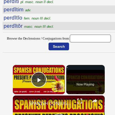
perdĭti
pl. masc. noun II decl.
perdĭtim
adv.
perdĭtĭo
fem. noun III decl.
perdĭtŏr
masc. noun III decl.
Browse the Declensions / Conjugations from:
×
Now Playing
Play Video
×
SPANISH CONJUGATIONS: Present Perfect Progressive (Presente Perfecto Progresivo)