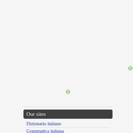
{{ID:PERDICIUM100}}
---CACHE---
Our sites
Dizionario italiano
Grammatica italiana