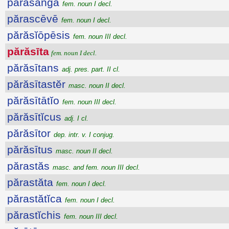
părăsanga
fem. noun I decl.
părascēvē
fem. noun I decl.
părăsĭōpēsis
fem. noun III decl.
părăsīta
fem. noun I decl.
părăsītans
adj. pres. part. II cl.
părăsītastĕr
masc. noun II decl.
părăsītātĭo
fem. noun III decl.
părăsītĭcus
adj. I cl.
părăsītor
dep. intr. v. I conjug.
părăsītus
masc. noun II decl.
părastăs
masc. and fem. noun III decl.
părastăta
fem. noun I decl.
părastătĭca
fem. noun I decl.
părastĭchis
fem. noun III decl.