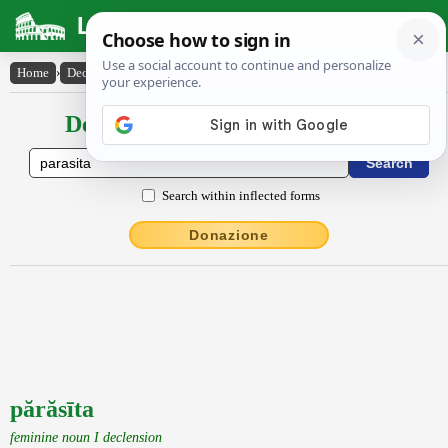
Latin Dictionary
Home
›
Declensions / Conjugations
›
părăsīta
Declensions / Conjugations latin
Search within inflected forms
Donazione
părăsīta
feminine noun I declension