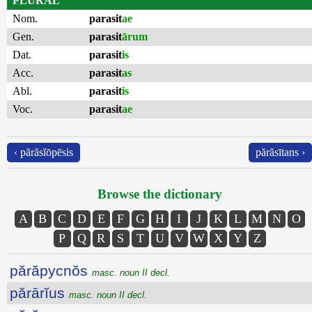
PLURAL
Nom.
parasit
ae
Gen.
parasit
ārum
Dat.
parasit
is
Acc.
parasit
as
Abl.
parasit
is
Voc.
parasit
ae
‹ părăsĭōpēsis
părăsītans ›
Browse the dictionary
A
B
C
D
E
F
G
H
I
J
K
L
M
N
O
P
Q
R
S
T
U
V
W
X
Y
Z
părăpycnŏs
masc. noun II decl.
părārĭus
masc. noun II decl.