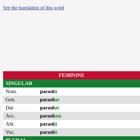
See the translation of this word
FEMININE
SINGULAR
Nom.
parasit
ă
Gen.
parasit
ae
Dat.
parasit
ae
Acc.
parasit
am
Abl.
parasit
ā
Voc.
parasit
ă