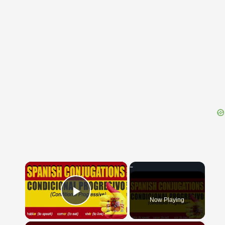
{{ID:PARASITA100}}
---CACHE---
×
Now Playing
Play Video