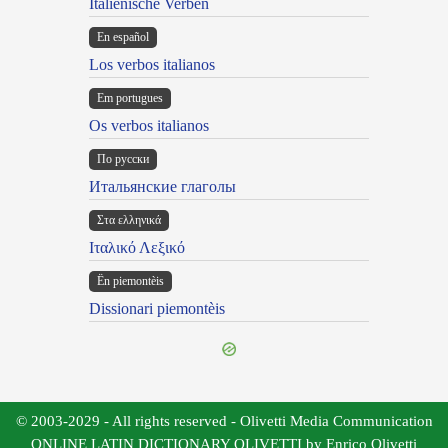
Italienische Verben
En español
Los verbos italianos
Em portugues
Os verbos italianos
По русски
Итальянские глаголы
Στα ελληνικά
Ιταλικό Λεξικό
Ën piemontèis
Dissionari piemontèis
© 2003-2029 - All rights reserved - Olivetti Media Communication
ONLINE LATIN DICTIONARY OLIVETTI by Enrico Olivetti