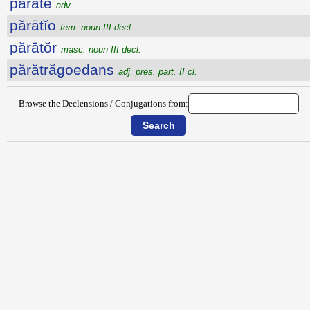
părātē
adv.
părātĭo
fem. noun III decl.
părātŏr
masc. noun III decl.
părătrăgoedans
adj. pres. part. II cl.
Browse the Declensions / Conjugations from: