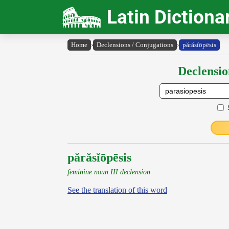
Latin Dictiona
Home
›
Declensions / Conjugations
›
părăsĭōpēsis
Declensio
părăsĭōpēsis
feminine noun III declension
See the translation of this word