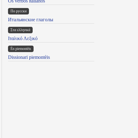
Os verbos italianos
По русски
Итальянские глаголы
Στα ελληνικά
Ιταλικό Λεξικό
Ën piemontèis
Dissionari piemontèis