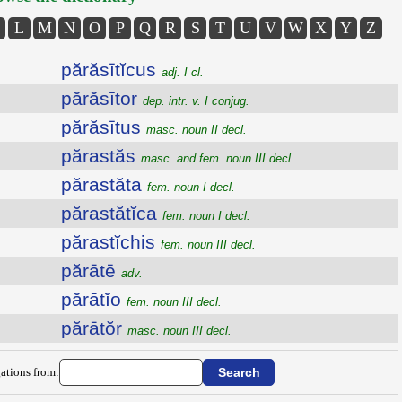
L
M
N
O
P
Q
R
S
T
U
V
W
X
Y
Z
părăsītĭcus
adj. I cl.
părăsītor
dep. intr. v. I conjug.
părăsītus
masc. noun II decl.
părastăs
masc. and fem. noun III decl.
părastăta
fem. noun I decl.
părastătĭca
fem. noun I decl.
părastĭchis
fem. noun III decl.
părātē
adv.
părātĭo
fem. noun III decl.
părātŏr
masc. noun III decl.
ations from: