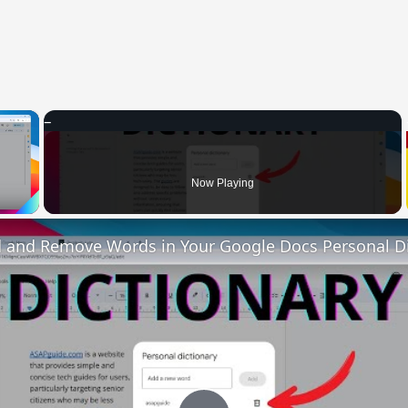
×
 Video
Now Playing
 and Remove Words in Your Google Docs Personal Di