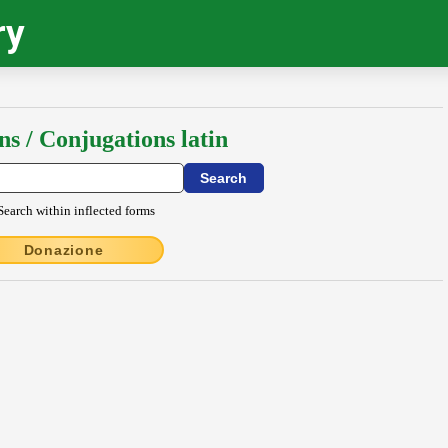
ry
ns / Conjugations latin
Search within inflected forms
Donazione