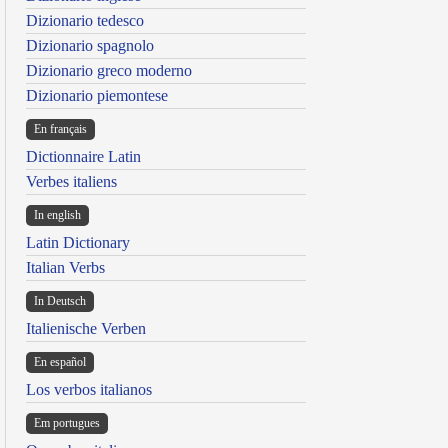
Dizionario tedesco
Dizionario spagnolo
Dizionario greco moderno
Dizionario piemontese
En français
Dictionnaire Latin
Verbes italiens
In english
Latin Dictionary
Italian Verbs
In Deutsch
Italienische Verben
En español
Los verbos italianos
Em portugues