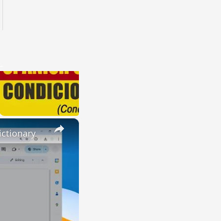
×
ctionary