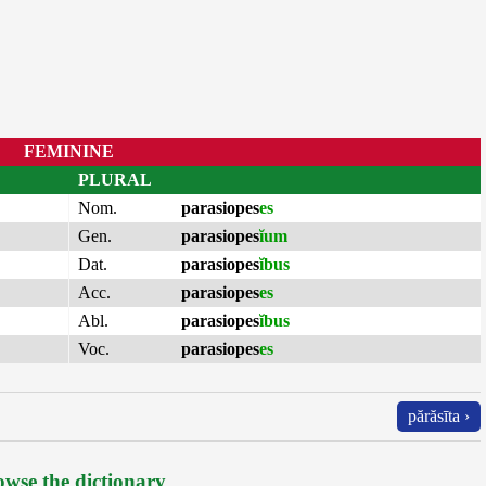
FEMININE
PLURAL
Nom.
parasiopes
es
Gen.
parasiopes
ĭum
Dat.
parasiopes
ĭbus
Acc.
parasiopes
es
Abl.
parasiopes
ĭbus
Voc.
parasiopes
es
părăsīta ›
wse the dictionary