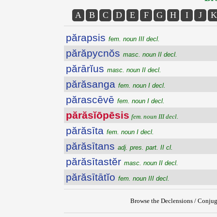
A
B
C
D
E
F
G
H
I
J
K
părapsis
fem. noun III decl.
părăpycnŏs
masc. noun II decl.
părārĭus
masc. noun II decl.
părăsanga
fem. noun I decl.
părascēvē
fem. noun I decl.
părăsĭōpēsis
fem. noun III decl.
părăsīta
fem. noun I decl.
părăsītans
adj. pres. part. II cl.
părăsītastĕr
masc. noun II decl.
părăsītātĭo
fem. noun III decl.
Browse the Declensions / Conjug