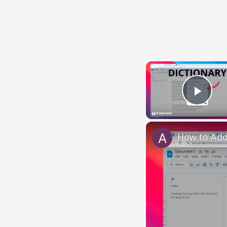
Play
How to Add