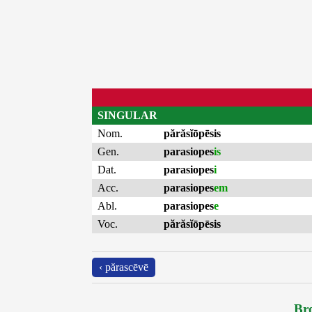
SINGULAR
Nom.
părăsĭōpēsis
Gen.
parasiopes
is
Dat.
parasiopes
i
Acc.
parasiopes
em
Abl.
parasiopes
e
Voc.
părăsĭōpēsis
‹ părascēvē
Bro