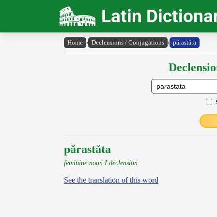
Latin Dictiona
Home
›
Declensions / Conjugations
›
părastăta
Declensio
părastăta
feminine noun I declension
See the translation of this word