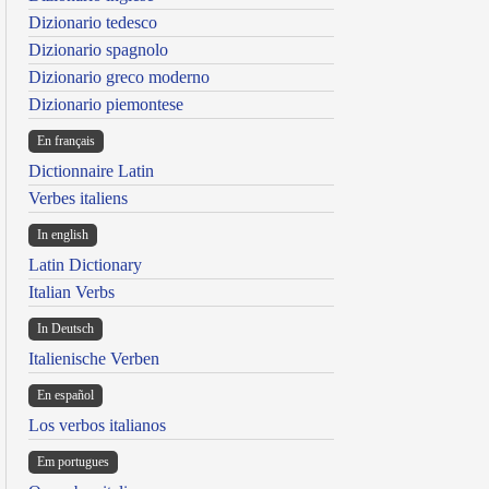
Dizionario tedesco
Dizionario spagnolo
Dizionario greco moderno
Dizionario piemontese
En français
Dictionnaire Latin
Verbes italiens
In english
Latin Dictionary
Italian Verbs
In Deutsch
Italienische Verben
En español
Los verbos italianos
Em portugues