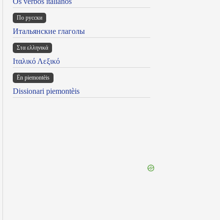
Os verbos italianos
По русски
Итальянские глаголы
Στα ελληνικά
Ιταλικό Λεξικό
Ën piemontèis
Dissionari piemontèis