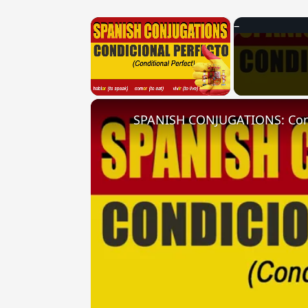
×
Unmute
SPANISH CONJUGATIONS: Condit