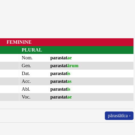
FEMININE
PLURAL
Nom.
parastat
ae
Gen.
parastat
ārum
Dat.
parastat
is
Acc.
parastat
as
Abl.
parastat
is
Voc.
parastat
ae
părastătĭca ›