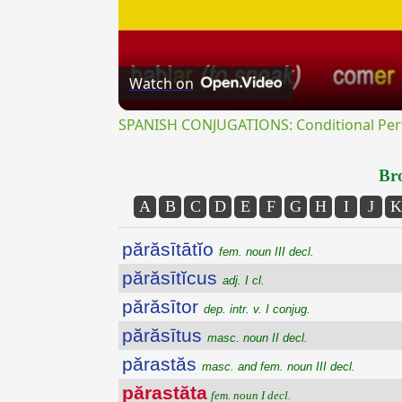
Watch on
SPANISH CONJUGATIONS: Conditional Perfe
Bro
A
B
C
D
E
F
G
H
I
J
K
părăsītātĭo
fem. noun III decl.
părăsītĭcus
adj. I cl.
părăsītor
dep. intr. v. I conjug.
părăsītus
masc. noun II decl.
părastăs
masc. and fem. noun III decl.
părastăta
fem. noun I decl.