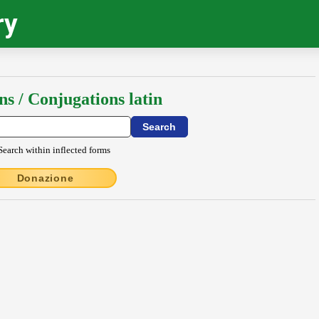
ry
ns / Conjugations latin
Search within inflected forms
Donazione