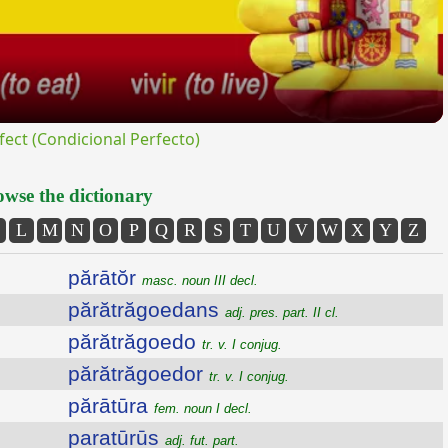
ct (Condicional Perfecto)
wse the dictionary
L
M
N
O
P
Q
R
S
T
U
V
W
X
Y
Z
părātŏr
masc. noun III decl.
părătrăgoedans
adj. pres. part. II cl.
părătrăgoedo
tr. v. I conjug.
părătrăgoedor
tr. v. I conjug.
părātūra
fem. noun I decl.
paratūrūs
adj. fut. part.