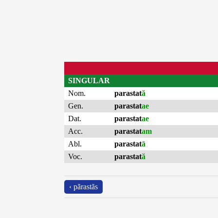
SINGULAR
Nom.
parastat
ă
Gen.
parastat
ae
Dat.
parastat
ae
Acc.
parastat
am
Abl.
parastat
ā
Voc.
parastat
ă
‹ părastăs