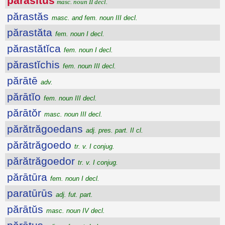
părăsītus
masc. noun II decl.
părastăs
masc. and fem. noun III decl.
părastăta
fem. noun I decl.
părastătĭca
fem. noun I decl.
părastĭchis
fem. noun III decl.
părātē
adv.
părātĭo
fem. noun III decl.
părātŏr
masc. noun III decl.
părătrăgoedans
adj. pres. part. II cl.
părătrăgoedo
tr. v. I conjug.
părătrăgoedor
tr. v. I conjug.
părātūra
fem. noun I decl.
paratūrūs
adj. fut. part.
părātŭs
masc. noun IV decl.