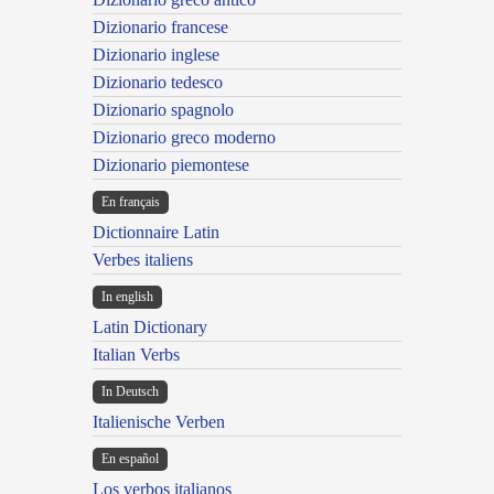
Dizionario francese
Dizionario inglese
Dizionario tedesco
Dizionario spagnolo
Dizionario greco moderno
Dizionario piemontese
En français
Dictionnaire Latin
Verbes italiens
In english
Latin Dictionary
Italian Verbs
In Deutsch
Italienische Verben
En español
Los verbos italianos