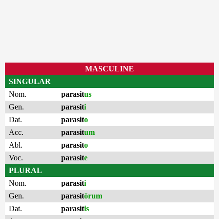
MASCULINE
SINGULAR
Nom.
parasit
us
Gen.
parasit
i
Dat.
parasit
o
Acc.
parasit
um
Abl.
parasit
o
Voc.
parasit
e
PLURAL
Nom.
parasit
i
Gen.
parasit
ōrum
Dat.
parasit
is