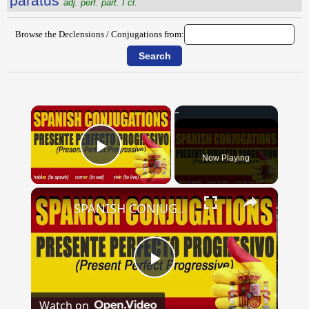
părātus
adj. perf. part. I cl.
Browse the Declensions / Conjugations from:
×
Now Playing
Play Video
×
SPANISH CONJUGATIONS: Present Perfect Progressive (Presente Perfecto Progresivo)
Play
Watch on