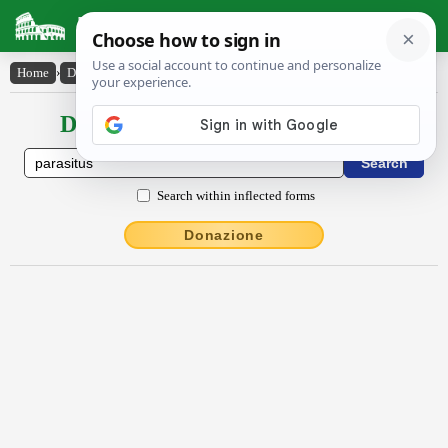
Latin Dictionary
Home
›
Declensions / Conjugations
›
părăsītus
Declensions / Conjugations latin
Search within inflected forms
Donazione