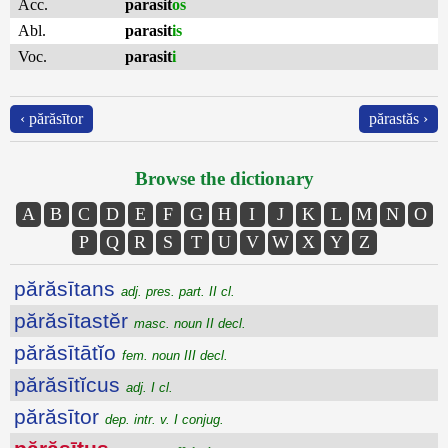
Acc.
parasit
os
Abl.
parasit
is
Voc.
parasit
i
‹ părăsītor
părastăs ›
Browse the dictionary
A
B
C
D
E
F
G
H
I
J
K
L
M
N
O
P
Q
R
S
T
U
V
W
X
Y
Z
părăsītans
adj. pres. part. II cl.
părăsītastĕr
masc. noun II decl.
părăsītātĭo
fem. noun III decl.
părăsītĭcus
adj. I cl.
părăsītor
dep. intr. v. I conjug.