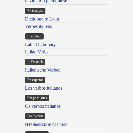
Dizionario piemontese
En français
Dictionnaire Latin
Verbes italiens
In english
Latin Dictionary
Italian Verbs
In Deutsch
Italienische Verben
En español
Los verbos italianos
Em portugues
Os verbos italianos
По русски
Итальянские глаголы