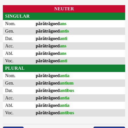
NEUTER
SINGULAR
Nom.
părătrăgoed
ans
Gen.
părătrăgoed
antis
Dat.
părătrăgoed
anti
Acc.
părătrăgoed
ans
Abl.
părătrăgoed
ans
Voc.
părătrăgoed
anti
PLURAL
Nom.
părătrăgoed
antia
Gen.
părătrăgoed
antium
Dat.
părătrăgoed
antibus
Acc.
părătrăgoed
antia
Abl.
părătrăgoed
antia
Voc.
părătrăgoed
antibus