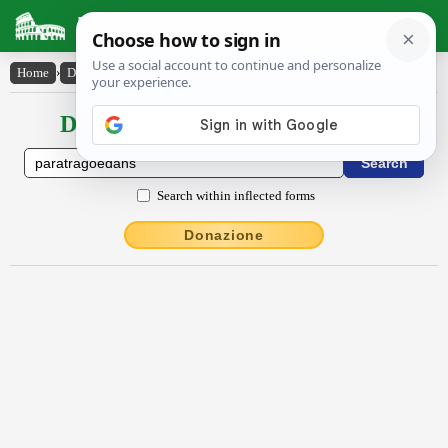
Latin Dictionary
Home
›
Declensions / Conjugations
›
părătrăgoedans
Declensions / Conjugations latin
Search within inflected forms
Donazione