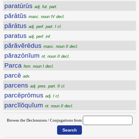
paratūrūs
adj. fut. part.
părātŭs
masc. noun IV decl.
părātus
adj. perf. part. I cl.
paratus
adj. perf. inf.
părăvĕrēdus
masc. noun II decl.
părazōnĭum
nt. noun II decl.
Parca
fem. noun I decl.
parcē
adv.
parcens
adj. pres. part. II cl.
parcēprōmus
adj. I cl.
parcĭlŏquĭum
nt. noun II decl.
Browse the Declensions / Conjugations from: