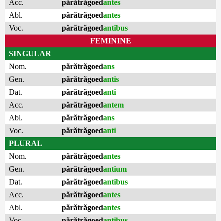
Acc.
părătrăgoed
antes
Abl.
părătrăgoed
antes
Voc.
părătrăgoed
antibus
FEMININE
SINGULAR
Nom.
părătrăgoed
ans
Gen.
părătrăgoed
antis
Dat.
părătrăgoed
anti
Acc.
părătrăgoed
antem
Abl.
părătrăgoed
ans
Voc.
părătrăgoed
anti
PLURAL
Nom.
părătrăgoed
antes
Gen.
părătrăgoed
antium
Dat.
părătrăgoed
antibus
Acc.
părătrăgoed
antes
Abl.
părătrăgoed
antes
Voc.
părătrăgoed
antibus