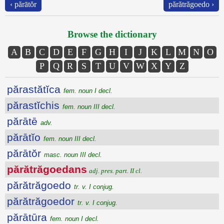
‹ părātŏr
părătrăgoedo ›
Browse the dictionary
A
B
C
D
E
F
G
H
I
J
K
L
M
N
O
P
Q
R
S
T
U
V
W
X
Y
Z
părastătĭca
fem. noun I decl.
părastĭchis
fem. noun III decl.
părātē
adv.
părātĭo
fem. noun III decl.
părātŏr
masc. noun III decl.
părătrăgoedans
adj. pres. part. II cl.
părătrăgoedo
tr. v. I conjug.
părătrăgoedor
tr. v. I conjug.
părātūra
fem. noun I decl.