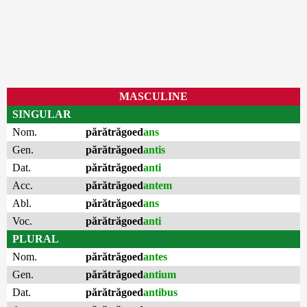
MASCULINE
SINGULAR
Nom.
părătrăgoed
ans
Gen.
părătrăgoed
antis
Dat.
părătrăgoed
anti
Acc.
părătrăgoed
antem
Abl.
părătrăgoed
ans
Voc.
părătrăgoed
anti
PLURAL
Nom.
părătrăgoed
antes
Gen.
părătrăgoed
antium
Dat.
părătrăgoed
antibus