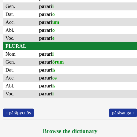
Gen.
parari
i
Dat.
parari
o
Acc.
parari
um
Abl.
parari
o
Voc.
parari
e
PLURAL
Nom.
parari
i
Gen.
parari
ōrum
Dat.
parari
is
Acc.
parari
os
Abl.
parari
is
Voc.
parari
i
‹ părăpycnŏs
părăsanga ›
Browse the dictionary