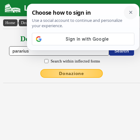
Latin Dictionary
Home
›
Declensions / Conjugations
›
părārĭus
Declensions / Conjugations latin
Search within inflected forms
Donazione