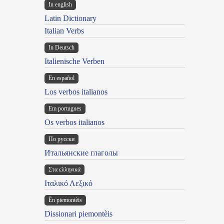
In english
Latin Dictionary
Italian Verbs
In Deutsch
Italienische Verben
En español
Los verbos italianos
Em portugues
Os verbos italianos
По русски
Итальянские глаголы
Στα ελληνικά
Ιταλικό Λεξικό
Ën piemontèis
Dissionari piemontèis