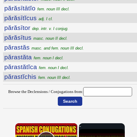
părăsītātĭo
fem. noun III decl.
părăsītĭcus
adj. I cl.
părăsītor
dep. intr. v. I conjug.
părăsītus
masc. noun II decl.
părastăs
masc. and fem. noun III decl.
părastăta
fem. noun I decl.
părastătĭca
fem. noun I decl.
părastĭchis
fem. noun III decl.
Browse the Declensions / Conjugations from:
×