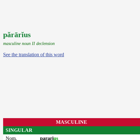
părārĭus
masculine noun II declension
See the translation of this word
MASCULINE
SINGULAR
Nom.
parari
us