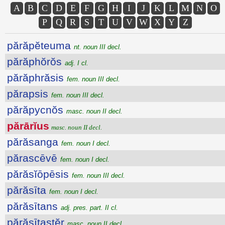
A
B
C
D
E
F
G
H
I
J
K
L
M
N
O
P
Q
R
S
T
U
V
W
X
Y
Z
părăpĕteuma
nt. noun III decl.
părăphŏrŏs
adj. I cl.
părăphrăsis
fem. noun III decl.
părapsis
fem. noun III decl.
părăpycnŏs
masc. noun II decl.
părārĭus
masc. noun II decl.
părăsanga
fem. noun I decl.
părascēvē
fem. noun I decl.
părăsĭōpēsis
fem. noun III decl.
părăsīta
fem. noun I decl.
părăsītans
adj. pres. part. II cl.
părăsītastĕr
masc. noun II decl.