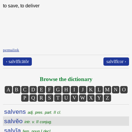
to save, to deliver
permalink
‹ salvĭfĭcātŏr
salvĭfĭcor ›
Browse the dictionary
A
B
C
D
E
F
G
H
I
J
K
L
M
N
O
P
Q
R
S
T
U
V
W
X
Y
Z
salvens
adj. pres. part. II cl.
salvĕo
intr. v. II conjug.
salvĭa
fem. noun I decl.