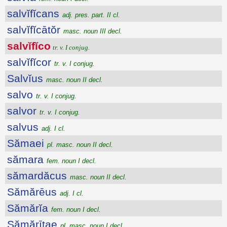
salvĭfĭcans
adj. pres. part. II cl.
salvĭfĭcātŏr
masc. noun III decl.
salvĭfĭco
tr. v. I conjug.
salvĭfĭcor
tr. v. I conjug.
Salvĭus
masc. noun II decl.
salvo
tr. v. I conjug.
salvor
tr. v. I conjug.
salvus
adj. I cl.
Sămaei
pl. masc. noun II decl.
sămara
fem. noun I decl.
sămardăcus
masc. noun II decl.
Sămărēus
adj. I cl.
Sămărĭa
fem. noun I decl.
Sămărītae
pl. masc. noun I decl.