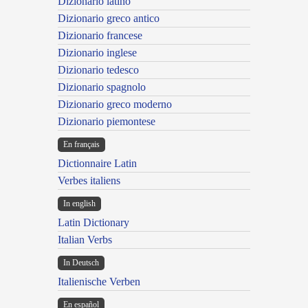
Dizionario latino
Dizionario greco antico
Dizionario francese
Dizionario inglese
Dizionario tedesco
Dizionario spagnolo
Dizionario greco moderno
Dizionario piemontese
En français
Dictionnaire Latin
Verbes italiens
In english
Latin Dictionary
Italian Verbs
In Deutsch
Italienische Verben
En español