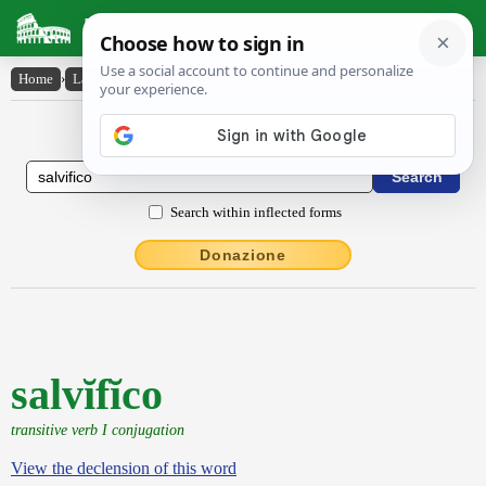
Latin Dictionary
Home
›
Latin-English
›
salvĭfĭco
Latin to English Dictionary
Search within inflected forms
Donazione
salvĭfĭco
transitive verb I conjugation
View the declension of this word