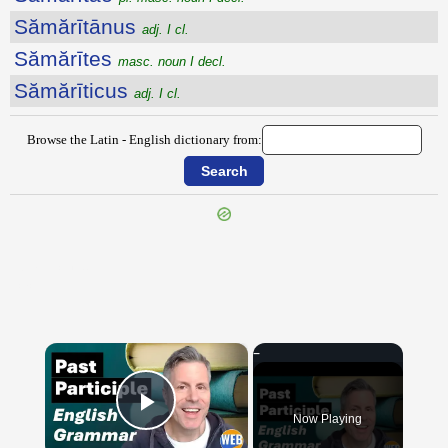
Sămărītānus
adj. I cl.
Sămărītes
masc. noun I decl.
Sămărīticus
adj. I cl.
Browse the Latin - English dictionary from:
{{ID:SALVIFICO100}}
---CACHE---
×
Now Playing
Play Video