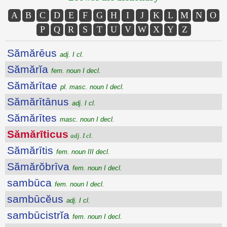
A
B
C
D
E
F
G
H
I
J
K
L
M
N
O
P
Q
R
S
T
U
V
W
X
Y
Z
Sămărēus
adj. I cl.
Sămărĭa
fem. noun I decl.
Sămărītae
pl. masc. noun I decl.
Sămărītānus
adj. I cl.
Sămărītes
masc. noun I decl.
Sămărīticus
adj. I cl.
Sămărītis
fem. noun III decl.
Sămărŏbrīva
fem. noun I decl.
sambūca
fem. noun I decl.
sambūcĕus
adj. I cl.
sambūcistrĭa
fem. noun I decl.