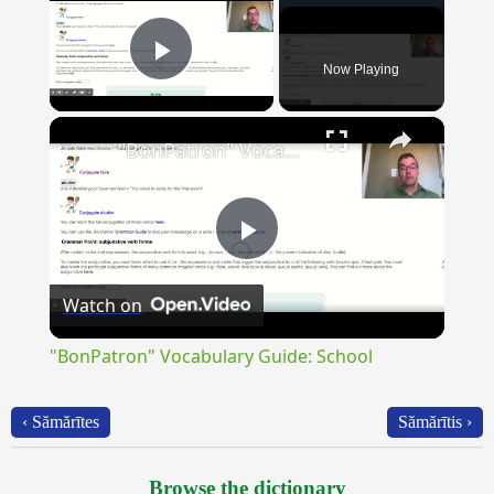
Now Playing
Play Video
×
"BonPatron" Vocabulary Guide: School
Play
Watch on
Video
"BonPatron" Vocabulary Guide: School
‹ Sămărītes
Sămărītis ›
Browse the dictionary