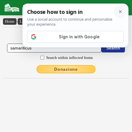
Latin Dictionary
Home
›
Latin-English
›
Sămărīticus
Latin to English Dictionary
Search within inflected forms
Donazione