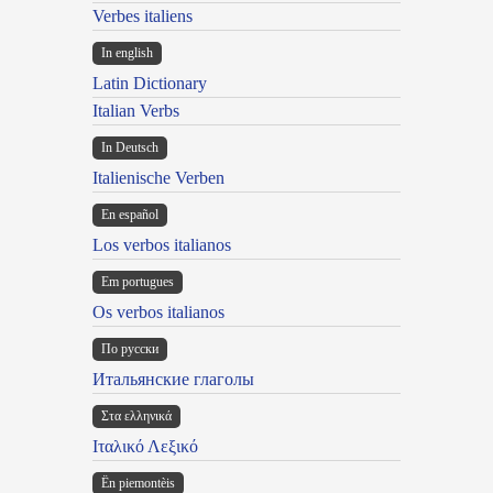
Verbes italiens
In english
Latin Dictionary
Italian Verbs
In Deutsch
Italienische Verben
En español
Los verbos italianos
Em portugues
Os verbos italianos
По русски
Итальянские глаголы
Στα ελληνικά
Ιταλικό Λεξικό
Ën piemontèis