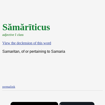
Sămărīticus
adjective I class
View the declension of this word
Samaritan, of or pertaining to Samaria
permalink
×