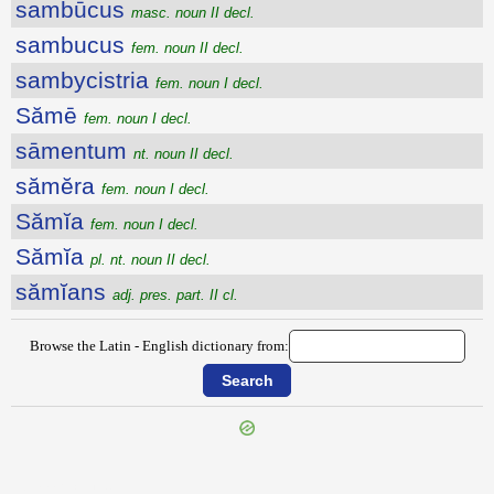
sambūcus
masc. noun II decl.
sambucus
fem. noun II decl.
sambycistria
fem. noun I decl.
Sămē
fem. noun I decl.
sāmentum
nt. noun II decl.
sămĕra
fem. noun I decl.
Sămĭa
fem. noun I decl.
Sămĭa
pl. nt. noun II decl.
sămĭans
adj. pres. part. II cl.
Browse the Latin - English dictionary from:
{{ID:SAMARITICUS100}}