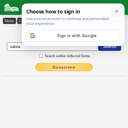
Latin Dictionary
Home
›
Latin-English
›
salvĭa
Latin to English Dictionary
Search within inflected forms
Donazione