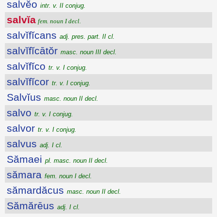
salvĕo
intr. v. II conjug.
salvĭa
fem. noun I decl.
salvĭfĭcans
adj. pres. part. II cl.
salvĭfĭcātŏr
masc. noun III decl.
salvĭfĭco
tr. v. I conjug.
salvĭfĭcor
tr. v. I conjug.
Salvĭus
masc. noun II decl.
salvo
tr. v. I conjug.
salvor
tr. v. I conjug.
salvus
adj. I cl.
Sămaei
pl. masc. noun II decl.
sămara
fem. noun I decl.
sămardăcus
masc. noun II decl.
Sămărēus
adj. I cl.