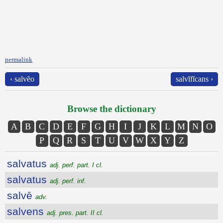
permalink
‹ salvĕo
salvĭfĭcans ›
Browse the dictionary
A
B
C
D
E
F
G
H
I
J
K
L
M
N
O
P
Q
R
S
T
U
V
W
X
Y
Z
salvatus
adj. perf. part. I cl.
salvatus
adj. perf. inf.
salvē
adv.
salvens
adj. pres. part. II cl.