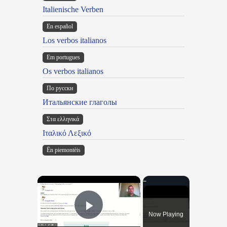
Italienische Verben
En español
Los verbos italianos
Em portugues
Os verbos italianos
По русски
Итальянские глаголы
Στα ελληνικά
Ιταλικό Λεξικό
Ën piemontèis
×
Now Playing
Play Video