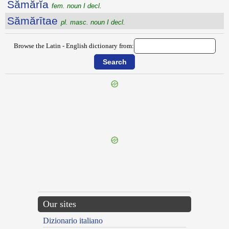
Sămărĭa
fem. noun I decl.
Sămărītae
pl. masc. noun I decl.
Browse the Latin - English dictionary from:
{{ID:SALVIA100}}
---CACHE---
Our sites
Dizionario italiano