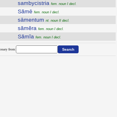
sambycistria
fem. noun I decl.
Sămē
fem. noun I decl.
sāmentum
nt. noun II decl.
sămĕra
fem. noun I decl.
Sămĭa
fem. noun I decl.
ionary from: