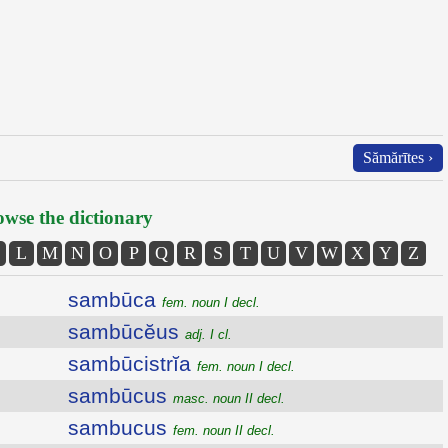
Sămărītes ›
wse the dictionary
L
M
N
O
P
Q
R
S
T
U
V
W
X
Y
Z
sambūca
fem. noun I decl.
sambūcĕus
adj. I cl.
sambūcistrĭa
fem. noun I decl.
sambūcus
masc. noun II decl.
sambucus
fem. noun II decl.