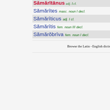
Sămărītānus
adj. I cl.
Sămărītes
masc. noun I decl.
Sămărīticus
adj. I cl.
Sămărītis
fem. noun III decl.
Sămărŏbrīva
fem. noun I decl.
Browse the Latin - English dict