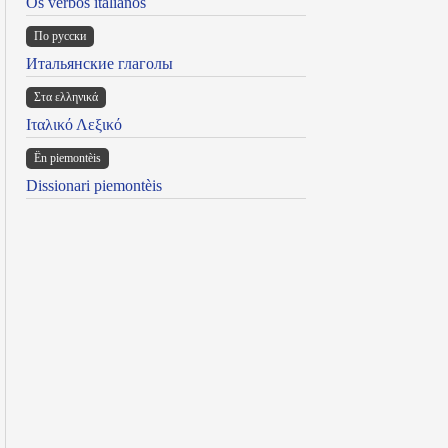
Os verbos italianos
По русски
Итальянские глаголы
Στα ελληνικά
Ιταλικό Λεξικό
Ën piemontèis
Dissionari piemontèis