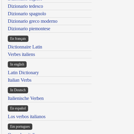
Dizionario tedesco
Dizionario spagnolo
Dizionario greco moderno
Dizionario piemontese
En français
Dictionnaire Latin
Verbes italiens
In english
Latin Dictionary
Italian Verbs
In Deutsch
Italienische Verben
En español
Los verbos italianos
Em portugues