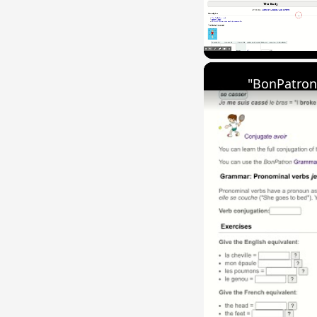
Unmute
"BonPatron