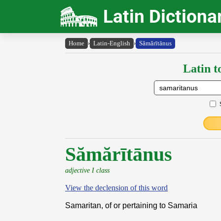
Latin Dictiona
Home
›
Latin-English
›
Sămărītānus
Latin t
Sămărītānus
adjective I class
View the declension of this word
Samaritan, of or pertaining to Samaria