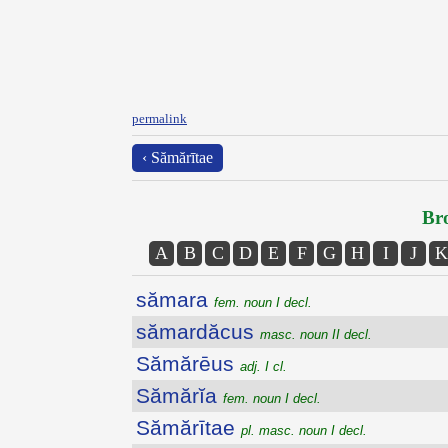
permalink
‹ Sămărītae
Bro
A
B
C
D
E
F
G
H
I
J
K
sămara
fem. noun I decl.
sămardăcus
masc. noun II decl.
Sămărēus
adj. I cl.
Sămărĭa
fem. noun I decl.
Sămărītae
pl. masc. noun I decl.