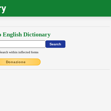
ry
o English Dictionary
Search within inflected forms
Donazione