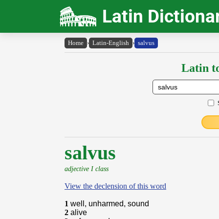
Latin Dictiona
Home
›
Latin-English
›
salvus
Latin t
salvus
adjective I class
View the declension of this word
1
well, unharmed, sound
2
alive