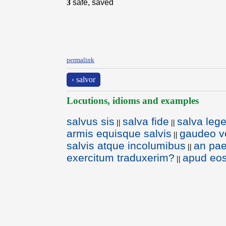
3
safe, saved
permalink
‹ salvor
Locutions, idioms and examples
salvus sis
salva fide
salva leg
||
||
armis equisque salvis
gaudeo v
||
salvis atque incolumibus
an pae
||
exercitum traduxerim?
apud eos
||