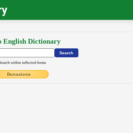
ry
o English Dictionary
Search within inflected forms
Donazione