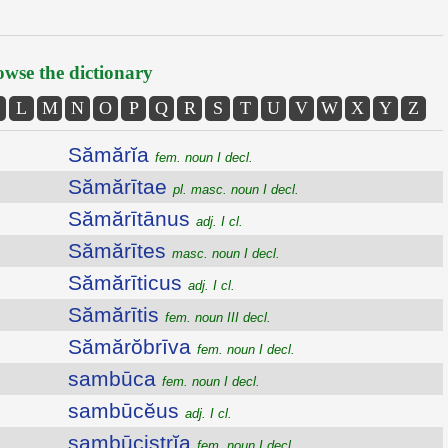
wse the dictionary
L
M
N
O
P
Q
R
S
T
U
V
W
X
Y
Z
Sămărĭa
fem. noun I decl.
Sămărītae
pl. masc. noun I decl.
Sămărītānus
adj. I cl.
Sămărītes
masc. noun I decl.
Sămărīticus
adj. I cl.
Sămărītis
fem. noun III decl.
Sămărŏbrīva
fem. noun I decl.
sambūca
fem. noun I decl.
sambūcĕus
adj. I cl.
sambūcistrĭa
fem. noun I decl.