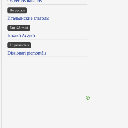
Os verbos italianos
По русски
Итальянские глаголы
Στα ελληνικά
Ιταλικό Λεξικό
Ën piemontèis
Dissionari piemontèis