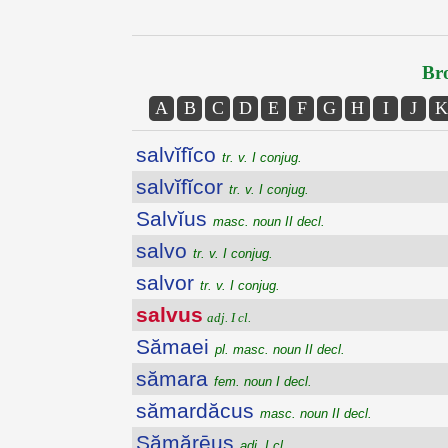
Bro
A
B
C
D
E
F
G
H
I
J
K
salvĭfĭco
tr. v. I conjug.
salvĭfĭcor
tr. v. I conjug.
Salvĭus
masc. noun II decl.
salvo
tr. v. I conjug.
salvor
tr. v. I conjug.
salvus
adj. I cl.
Sămaei
pl. masc. noun II decl.
sămara
fem. noun I decl.
sămardăcus
masc. noun II decl.
Sămărēus
adj. I cl.