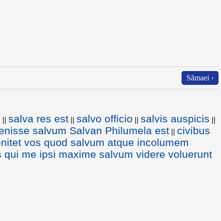
Sămaei ›
e
salva res est
salvo officio
salvis auspicis
||
||
||
||
enisse salvum Salvan Philumela est
civibus
||
nitet vos quod salvum atque incolumem
 qui me ipsi maxime salvum videre voluerunt