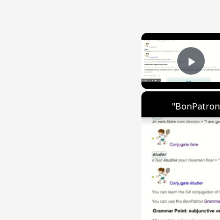
Play
"BonPatron