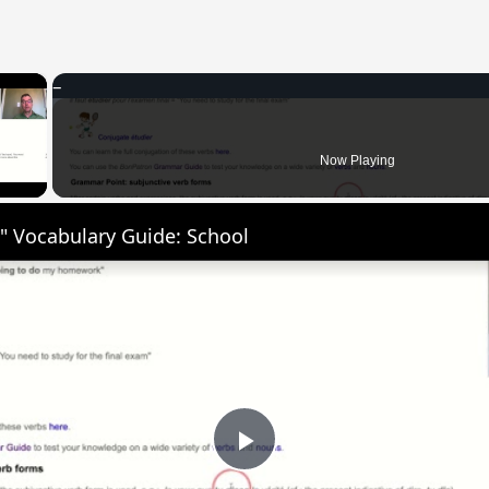
×
 Video
Now Playing
" Vocabulary Guide: School
Play