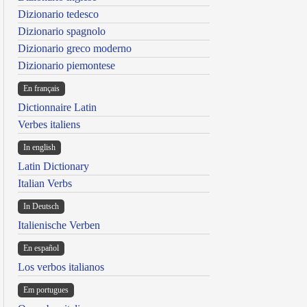
Dizionario tedesco
Dizionario spagnolo
Dizionario greco moderno
Dizionario piemontese
En français
Dictionnaire Latin
Verbes italiens
In english
Latin Dictionary
Italian Verbs
In Deutsch
Italienische Verben
En español
Los verbos italianos
Em portugues