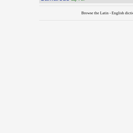
Browse the Latin - English dict
{{ID:SALVUS100}}
---CACHE---