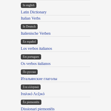
In english
Latin Dictionary
Italian Verbs
In Deutsch
Italienische Verben
En español
Los verbos italianos
Em portugues
Os verbos italianos
По русски
Итальянские глаголы
Στα ελληνικά
Ιταλικό Λεξικό
Ën piemontèis
Dissionari piemontèis