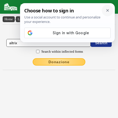
Latin Dictionary
Home
›
Latin-English
›
altrix
Latin to English Dictionary
Search within inflected forms
Donazione