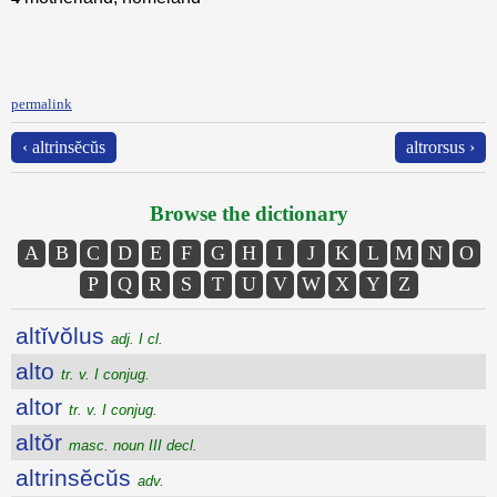
permalink
‹ altrinsĕcŭs
altrorsus ›
Browse the dictionary
A
B
C
D
E
F
G
H
I
J
K
L
M
N
O
P
Q
R
S
T
U
V
W
X
Y
Z
altĭvŏlus
adj. I cl.
alto
tr. v. I conjug.
altor
tr. v. I conjug.
altŏr
masc. noun III decl.
altrinsĕcŭs
adv.