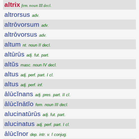
altrix
fem. noun III decl.
altrorsus
adv.
altrōvorsum
adv.
altrōvorsus
adv.
altum
nt. noun II decl.
altūrūs
adj. fut. part.
altŭs
masc. noun IV decl.
altus
adj. perf. part. I cl.
altus
adj. perf. inf.
ālūcĭnans
adj. pres. part. II cl.
ālūcĭnātĭo
fem. noun III decl.
alucinatūrūs
adj. fut. part.
alucinatus
adj. perf. part. I cl.
ālūcĭnor
dep. intr. v. I conjug.