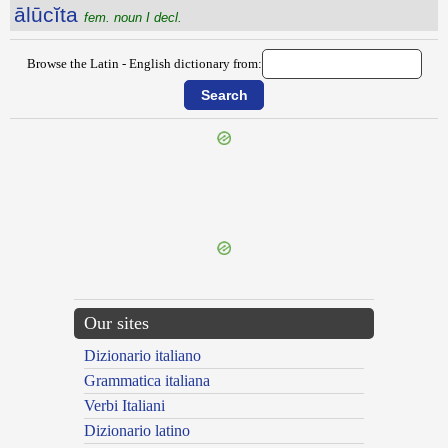
ālūcĭta
fem. noun I decl.
Browse the Latin - English dictionary from:
{{ID:ALTRIX100}}
---CACHE---
Our sites
Dizionario italiano
Grammatica italiana
Verbi Italiani
Dizionario latino