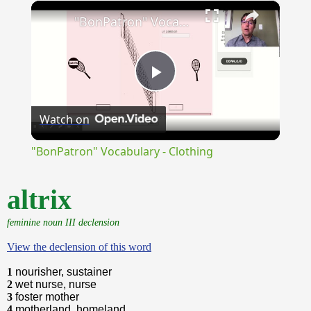
×
Unmute
"BonPatron" Vocabulary - Clothing
Play
Watch on
Video
"BonPatron" Vocabulary - Clothing
altrix
feminine noun III declension
View the declension of this word
1
nourisher, sustainer
2
wet nurse, nurse
3
foster mother
4
motherland, homeland