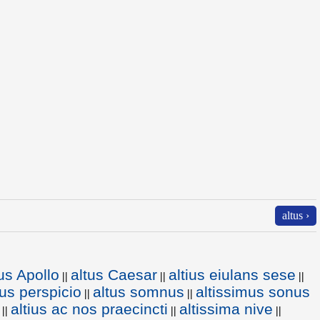
altus ›
us Apollo
altus Caesar
altius eiulans sese
||
||
||
ius perspicio
altus somnus
altissimus sonus
||
||
altius ac nos praecincti
altissima nive
||
||
||