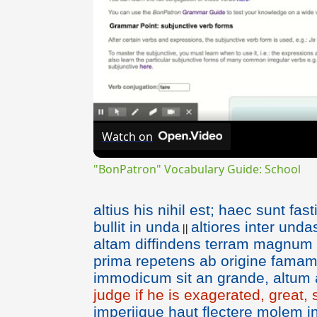
Watch on
"BonPatron" Vocabulary Guide: School
altius his nihil est; haec sunt fas
bullit in unda
altiores inter und
||
altam diffindens terram magnum
prima repetens ab origine fama
immodicum sit an grande, altum
judge if he is exagerated, great,
imperiique haut flectere molem i