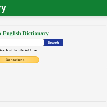
ry
o English Dictionary
Search within inflected forms
Donazione