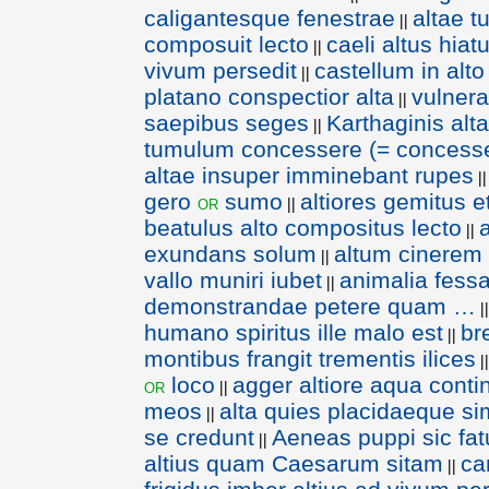
caligantesque fenestrae
altae t
||
composuit lecto
caeli altus hiat
||
vivum persedit
castellum in alt
||
platano conspectior alta
vulner
||
saepibus seges
Karthaginis al
||
tumulum concessere (= concesse
altae insuper imminebant rupes
||
gero
sumo
altiores gemitus et
or
||
beatulus alto compositus lecto
||
exundans solum
altum cinerem 
||
vallo muniri iubet
animalia fess
||
demonstrandae petere quam …
||
humano spiritus ille malo est
br
||
montibus frangit trementis ilices
||
loco
agger altiore aqua conti
or
||
meos
alta quies placidaeque sim
||
se credunt
Aeneas puppi sic fat
||
altius quam Caesarum sitam
ca
||