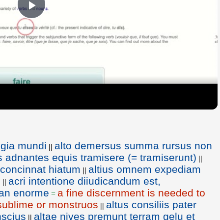
Play
Video
tigia mundi
alto demersus summa rursus non
||
as adnantes equis tramisere (= tramiserunt)
||
 concinnat hiatum
altius omnem expediam
||
m
acri intentione diiudicandum est,
||
 an enorme
a fine discernment is needed to
=
 sublime or monstruos
altus consiliis pater
||
nscius
altae nives premunt terram gelu et
||