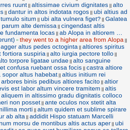
urres ruunt
altissimae civium dignitates
alto
||
||
us
dantur in altos indotata rogos
ubi altius ad
||
||
o tumulo situm
ubi alta vulnera figet?
Galatea
||
||
a parum alte demissa
cingendast altis
||
tae fundamenta locas
ab Alopa in altiorem …
||
runt)
they went to a higher area from Alopa
=
||
agger altus pedes octoginta
altiores spiritus
||
 fortiora suspiria
alto iurgia pectore tollo
||
||
alto torpore ligatae undae
alto sanguine
||
et confusa ruebant ossa focis
castra altiore
||
a sopor altus habebat
altius initium rei
||
arbores binis pedibus altiores facito
altior
||
evis est labor altum vincere tramitem
altis
||
aliquem in altissimo gradu dignitatis colloco
neri non posset
ante oculos nox stetit alta
||
illima morti
altum quidem et sublime spirare
||
ur ab alta
addidit Hispo statuam Marcelli
||
num morsu de montibus altis actus aper
ubi
||