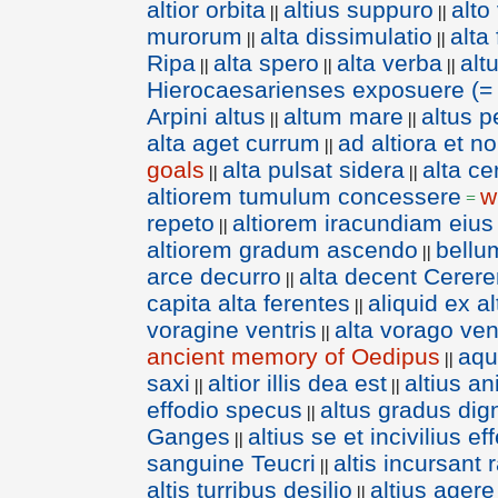
altior orbita
altius suppuro
alto
||
||
murorum
alta dissimulatio
alta
||
||
Ripa
alta spero
alta verba
alt
||
||
||
Hierocaesarienses exposuere (=
Arpini altus
altum mare
altus 
||
||
alta aget currum
ad altiora et 
||
goals
alta pulsat sidera
alta ce
||
||
altiorem tumulum concessere
w
=
repeto
altiorem iracundiam eius
||
altiorem gradum ascendo
bellu
||
arce decurro
alta decent Cerer
||
capita alta ferentes
aliquid ex a
||
voragine ventris
alta vorago ven
||
ancient memory of Oedipus
aqu
||
saxi
altior illis dea est
altius a
||
||
effodio specus
altus gradus dign
||
Ganges
altius se et incivilius e
||
sanguine Teucri
altis incursant 
||
altis turribus desilio
altius agere
||