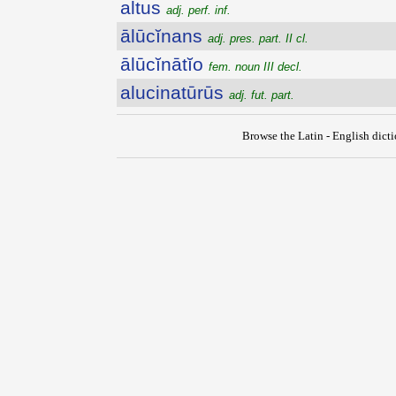
altus
adj. perf. inf.
ālūcĭnans
adj. pres. part. II cl.
ālūcĭnātĭo
fem. noun III decl.
alucinatūrūs
adj. fut. part.
Browse the Latin - English dict