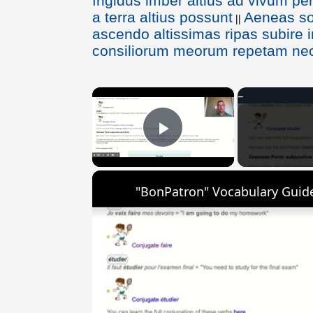
frigidus imber altius ad vivum pe
a terra altius possunt
Aeneas soc
||
ascendo altissimas ripas subire
consiliorum meorum repetam ne
×
Play Video
"BonPatron" Vocabulary Guide