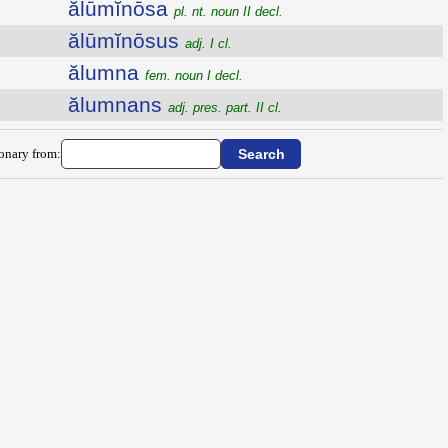
ălūmĭnōsa
pl. nt. noun II decl.
ălūmĭnōsus
adj. I cl.
ălumna
fem. noun I decl.
ălumnans
adj. pres. part. II cl.
ionary from: