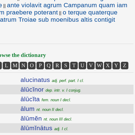
e
ante violavit agrum Campanum quam iam
||
um praebere poterant
o terque quaterque
||
 patrum Troiae sub moenibus altis contigit
wse the dictionary
L
M
N
O
P
Q
R
S
T
U
V
W
X
Y
Z
alucinatus
adj. perf. part. I cl.
ālūcĭnor
dep. intr. v. I conjug.
ālūcĭta
fem. noun I decl.
ālum
nt. noun II decl.
ălūmĕn
nt. noun III decl.
ălūmĭnātus
adj. I cl.