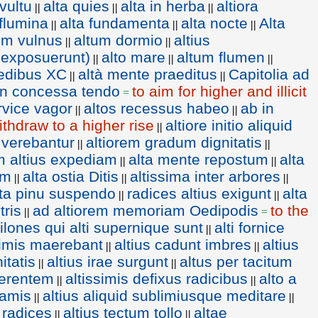
 vultu
alta quies
alta in herba
altiora
||
||
||
 flumina
alta fundamenta
alta nocte
Alta
||
||
||
um vulnus
altum dormio
altius
||
||
 exposuerunt)
alto mare
altum flumen
||
||
||
pedibus XC
altà mente praeditus
Capitolia ad
||
||
non concessa tendo
to aim for higher and illicit
=
rvice vagor
altos recessus habeo
ab in
||
||
ithdraw to a higher rise
altiore initio aliquid
||
 verebantur
altiorem gradum dignitatis
||
||
m altius expediam
alta mente repostum
alta
||
||
em
alta ostia Ditis
altissima inter arbores
||
||
||
lta pinu suspendo
radices altius exigunt
alta
||
||
tris
ad altiorem memoriam Oedipodis
to the
||
=
ilones qui alti supernique sunt
alti fornice
||
nimis maerebant
altius cadunt imbres
altius
||
||
itatis
altius irae surgunt
altus per tacitum
||
||
fferentem
altissimis defixus radicibus
alto a
||
||
ramis
altius aliquid sublimiusque meditare
||
||
 radices
altius tectum tollo
altae
||
||