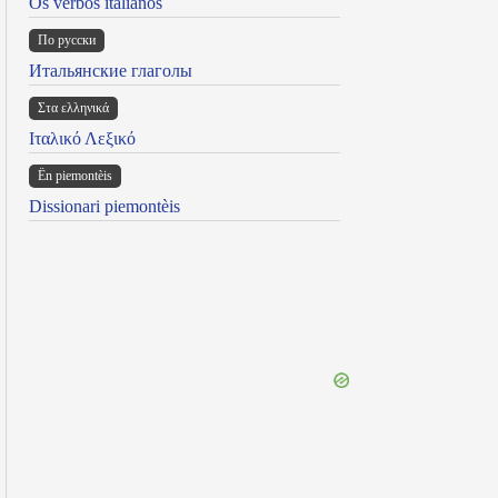
Os verbos italianos
По русски
Итальянские глаголы
Στα ελληνικά
Ιταλικό Λεξικό
Ën piemontèis
Dissionari piemontèis