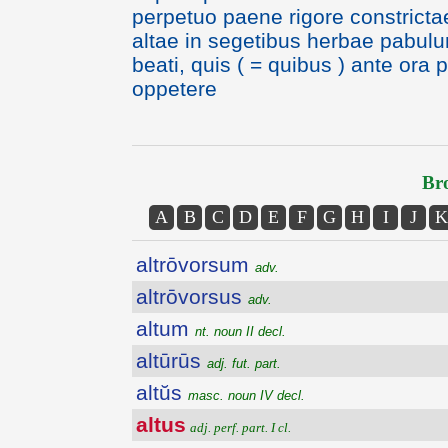
perpetuo paene rigore constricta
altae in segetibus herbae pabul
beati, quis ( = quibus ) ante ora
oppetere
Bro
A
B
C
D
E
F
G
H
I
J
K
altrōvorsum
adv.
altrōvorsus
adv.
altum
nt. noun II decl.
altūrūs
adj. fut. part.
altŭs
masc. noun IV decl.
altus
adj. perf. part. I cl.