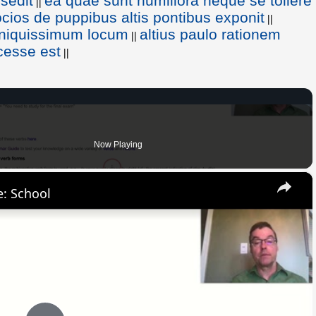
rsedit
ea quae sunt humiliora neque se tollere
||
ios de puppibus altis pontibus exponit
||
 iniquissimum locum
altius paulo rationem
||
cesse est
||
Now Playing
×
: School