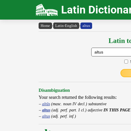
Latin Dictiona
Home
›
Latin-English
›
altus
Latin t
Disambiguation
Your search returned the following results:
altŭs
(masc. noun IV decl.) substantive
altus
(adj. perf. part. I cl.) adjective
IN THIS PAGE
altus
(adj. perf. inf.)