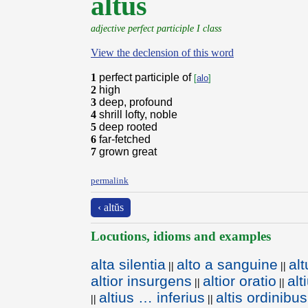
altus
adjective perfect participle I class
View the declension of this word
1
perfect participle of
[
alo
]
2
high
3
deep, profound
4
shrill lofty, noble
5
deep rooted
6
far-fetched
7
grown great
permalink
‹ altŭs
Locutions, idioms and examples
alta silentia
alto a sanguine
alt
||
||
altior insurgens
altior oratio
alt
||
||
altius … inferius
altis ordinibus
||
||