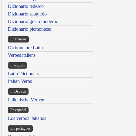
Dizionario tedesco
Dizionario spagnolo
Dizionario greco moderno
Dizionario piemontese
En français
Dictionnaire Latin
Verbes italiens
In english
Latin Dictionary
Italian Verbs
In Deutsch
Italienische Verben
En español
Los verbos italianos
Em portugues